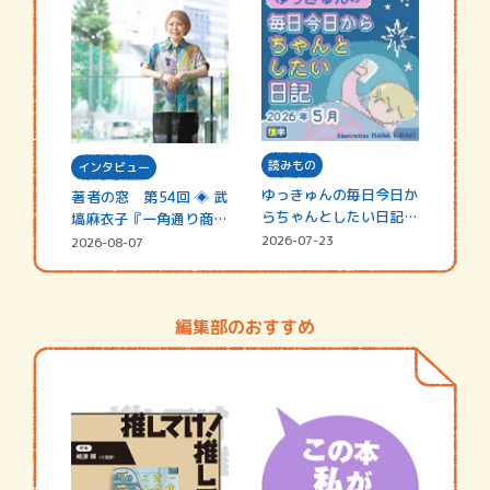
読みもの
インタビュー
ゆっきゅんの毎日今日か
著者の窓 第54回 ◈ 武
らちゃんとしたい日記
塙麻衣子『一角通り商店
☆202…
街の…
2026-07-23
2026-08-07
編集部のおすすめ