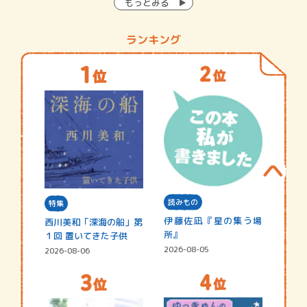
もっとみる
ランキング
読みもの
特集
伊藤佐凪『星の集う場
西川美和「深海の船」第
所』
１回 置いてきた子供
2026-08-05
2026-08-06