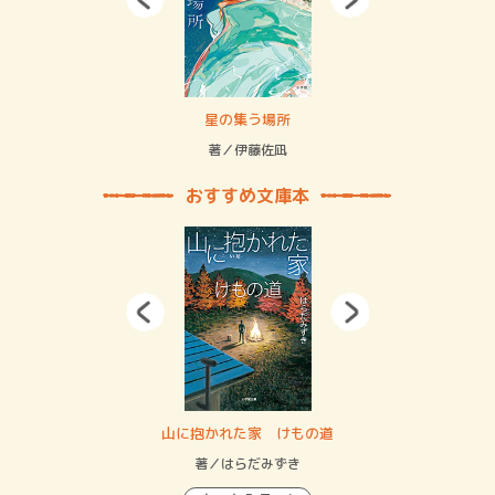
 二重拘束の…
星の集う場所
記憶
緒
著／伊藤佐凪
著／
おすすめ文庫本
・システム
山に抱かれた家 けもの道
神
イン…
著／はらだみずき
著