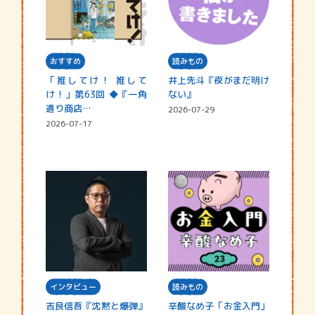
おすすめ
読みもの
「推してけ！ 推して
井上先斗『夜がまだ明け
け！」第63回 ◆『一角
ない』
通り商店…
2026-07-29
2026-07-17
インタビュー
読みもの
吉良信吾『沈黙と爆弾』
辛酸なめ子「お金入門」