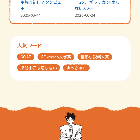
◆熱血新刊インタビュー
23．ギャラが発生し
◆
ない大人…
2026-03-11
2026-06-24
人気ワード
GOAT
GO-mono文学賞
警察小説新人賞
探偵小石は恋しない
ゆっきゅん