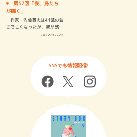
◉ 第57回「夜、鳥たち
が啼く」
作家・佐藤泰志は41歳の若
さで亡くなったが、彼が残し
た小説…
2022/12/22
SNSでも情報配信!