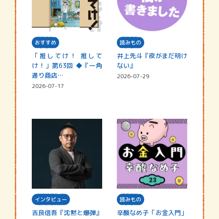
おすすめ
読みもの
「推してけ！ 推して
井上先斗『夜がまだ明け
け！」第63回 ◆『一角
ない』
通り商店…
2026-07-29
2026-07-17
インタビュー
読みもの
吉良信吾『沈黙と爆弾』
辛酸なめ子「お金入門」