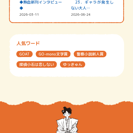
◆熱血新刊インタビュー
23．ギャラが発生し
◆
ない大人…
2026-03-11
2026-06-24
人気ワード
GOAT
GO-mono文学賞
警察小説新人賞
探偵小石は恋しない
ゆっきゅん