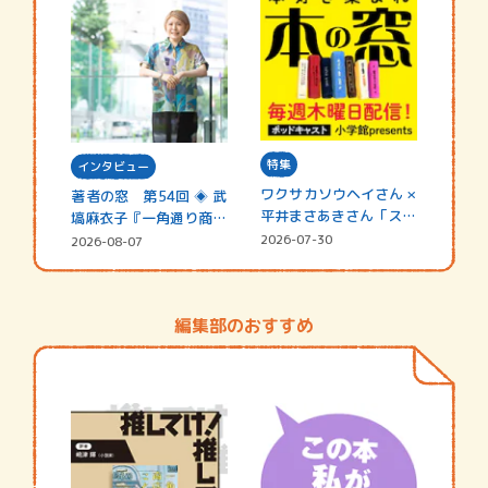
特集
インタビュー
ワクサカソウヘイさん ×
著者の窓 第54回 ◈ 武
平井まさあきさん「スペ
塙麻衣子『一角通り商店
シャ…
街の…
2026-07-30
2026-08-07
編集部のおすすめ