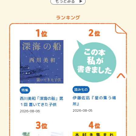
もっとみる
ランキング
読みもの
特集
伊藤佐凪『星の集う場
西川美和「深海の船」第
所』
１回 置いてきた子供
2026-08-05
2026-08-06