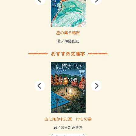
 二重拘束の…
星の集う場所
記憶
緒
著／伊藤佐凪
著／
おすすめ文庫本
・システム
山に抱かれた家 けもの道
神
イン…
著／はらだみずき
著