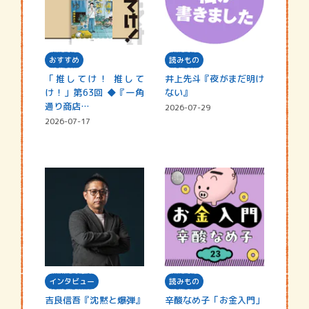
おすすめ
読みもの
「推してけ！ 推して
井上先斗『夜がまだ明け
け！」第63回 ◆『一角
ない』
通り商店…
2026-07-29
2026-07-17
インタビュー
読みもの
吉良信吾『沈黙と爆弾』
辛酸なめ子「お金入門」