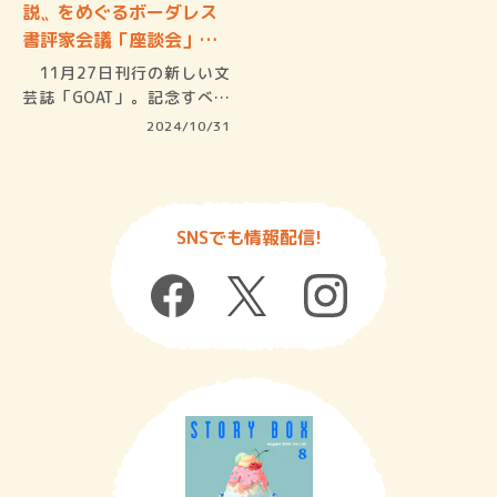
説〟をめぐるボーダレス
書評家会議「座談会」◆
ポッド…
11月27日刊行の新しい文
芸誌「GOAT」。記念すべき
第１…
2024/10/31
SNSでも情報配信!