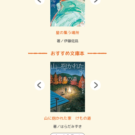
 二重拘束の…
星の集う場所
記憶
緒
著／伊藤佐凪
著／
おすすめ文庫本
・システム
山に抱かれた家 けもの道
神
イン…
著／はらだみずき
著