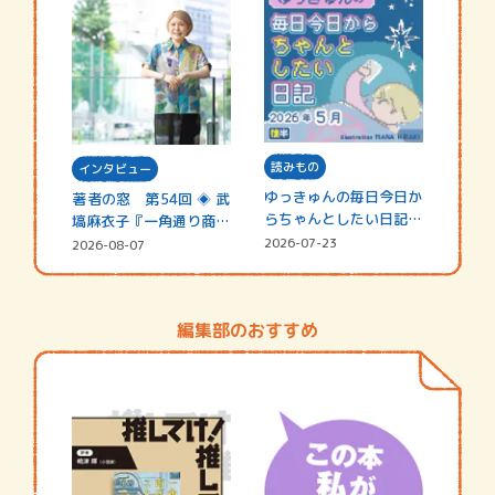
読みもの
インタビュー
ゆっきゅんの毎日今日か
著者の窓 第54回 ◈ 武
らちゃんとしたい日記
塙麻衣子『一角通り商店
☆202…
街の…
2026-07-23
2026-08-07
編集部のおすすめ