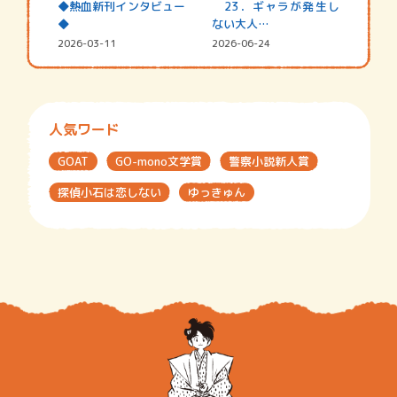
◆熱血新刊インタビュー
23．ギャラが発生し
◆
ない大人…
2026-03-11
2026-06-24
人気ワード
GOAT
GO-mono文学賞
警察小説新人賞
探偵小石は恋しない
ゆっきゅん