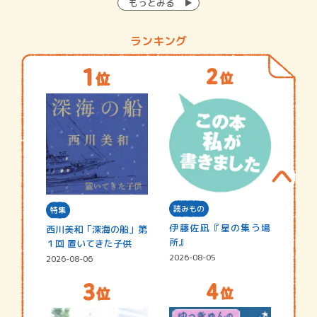
もっとみる
ランキング
読みもの
特集
伊藤佐凪『星の集う場
西川美和「深海の船」第
所』
１回 置いてきた子供
2026-08-05
2026-08-06