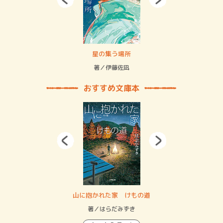
 二重拘束の…
星の集う場所
記憶
緒
著／伊藤佐凪
著／
おすすめ文庫本
・システム
山に抱かれた家 けもの道
神
イン…
著／はらだみずき
著