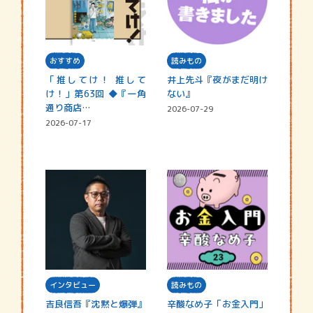
おすすめ
読みもの
「推してけ！ 推して
井上先斗『夜がまだ明け
け！」第63回 ◆『一角
ない』
通り商店…
2026-07-29
2026-07-17
インタビュー
読みもの
吉良信吾『沈黙と爆弾』
辛酸なめ子「お金入門」