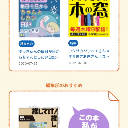
特集
読みもの
ワクサカソウヘイさん ×
ゆっきゅんの毎日今日か
平井まさあきさん「スペ
らちゃんとしたい日記
シャ…
☆202…
2026-07-30
2026-07-23
編集部のおすすめ