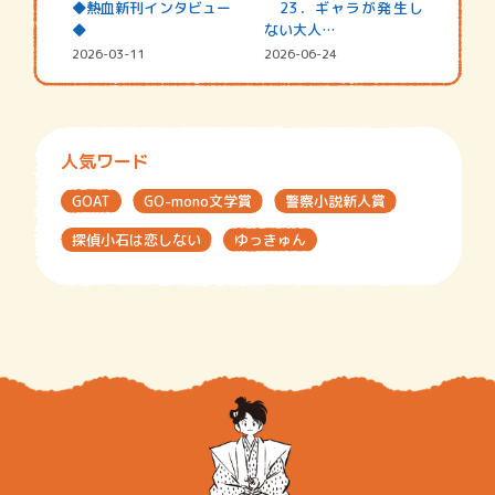
◆熱血新刊インタビュー
23．ギャラが発生し
◆
ない大人…
2026-03-11
2026-06-24
人気ワード
GOAT
GO-mono文学賞
警察小説新人賞
探偵小石は恋しない
ゆっきゅん