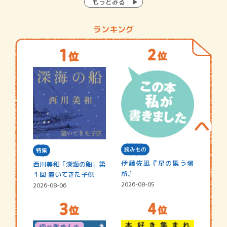
もっとみる
ランキング
読みもの
特集
伊藤佐凪『星の集う場
西川美和「深海の船」第
所』
１回 置いてきた子供
2026-08-05
2026-08-06