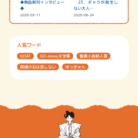
◆熱血新刊インタビュー
23．ギャラが発生し
◆
ない大人…
2026-03-11
2026-06-24
人気ワード
GOAT
GO-mono文学賞
警察小説新人賞
探偵小石は恋しない
ゆっきゅん