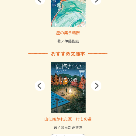
 二重拘束の…
星の集う場所
記憶
緒
著／伊藤佐凪
著／
おすすめ文庫本
・システム
山に抱かれた家 けもの道
神
イン…
著／はらだみずき
著