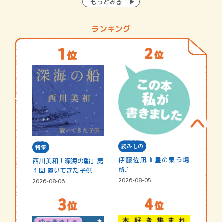
もっとみる
ランキング
読みもの
特集
伊藤佐凪『星の集う場
西川美和「深海の船」第
所』
１回 置いてきた子供
2026-08-05
2026-08-06