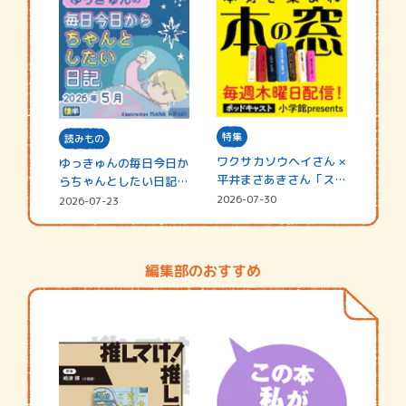
特集
読みもの
ワクサカソウヘイさん ×
ゆっきゅんの毎日今日か
平井まさあきさん「スペ
らちゃんとしたい日記
シャ…
☆202…
2026-07-30
2026-07-23
編集部のおすすめ