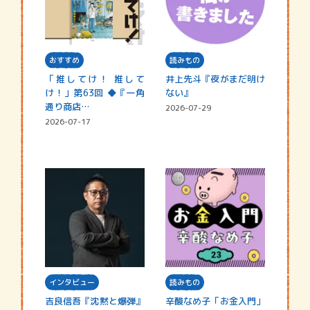
おすすめ
読みもの
「推してけ！ 推して
井上先斗『夜がまだ明け
け！」第63回 ◆『一角
ない』
通り商店…
2026-07-29
2026-07-17
インタビュー
読みもの
吉良信吾『沈黙と爆弾』
辛酸なめ子「お金入門」