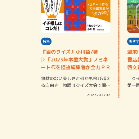
特集
おす
『君のクイズ』小川哲/著
週末
▷「2023年本屋大賞」ノミネ
書店員
ート作を担当編集者が全力ＰＲ
啓文
無駄のない美しさと何かも飛び越え
クイ
る自由さ 物語はクイズ大会で問題
第一
が一文字も読…
ナリ
2023/03/02