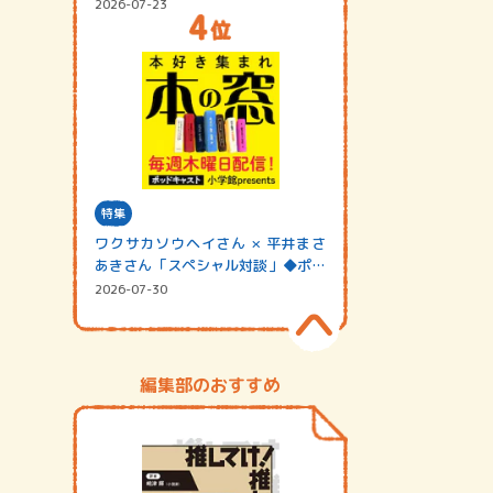
2026-07-23
特集
ワクサカソウヘイさん × 平井まさ
あきさん「スペシャル対談」◆ポッ
ドキャスト…
2026-07-30
編集部のおすすめ