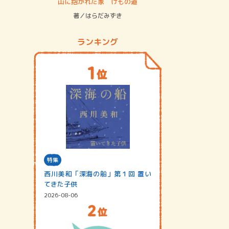
ステム
山に抱かれた家 けもの道
神無島
著／はらだみずき
著／あさ
ランキング
特集
西川美和「深海の船」第１回 置い
てきた子供
2026-08-06