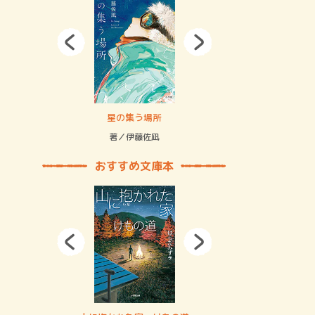
拘束の…
星の集う場所
記憶とツリ
著／伊藤佐凪
著／何 致
おすすめ文庫本