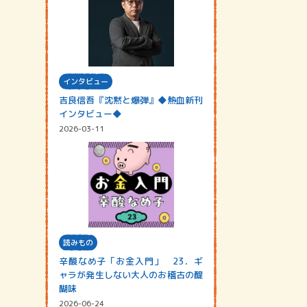
インタビュー
吉良信吾『沈黙と爆弾』◆熱血新刊
インタビュー◆
2026-03-11
読みもの
辛酸なめ子「お金入門」 23．ギ
ャラが発生しない大人のお稽古の醍
醐味
2026-06-24