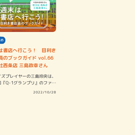
すめ
は書店へ行こう！ 目利き
のブックガイド vol.66
社西条店 三島政幸さん
ズプレイヤーの三島玲央は、
回『Q-1グランプリ』のファイ
ストと…
2022/10/28