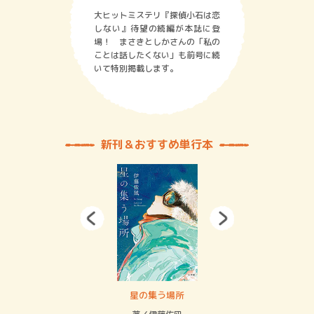
大ヒットミステリ『探偵小石は恋
しない』待望の続編が本誌に登
場！ まさきとしかさんの「私の
ことは話したくない」も前号に続
いて特別掲載します。
新刊＆おすすめ単行本
 二重拘束の…
星の集う場所
記憶