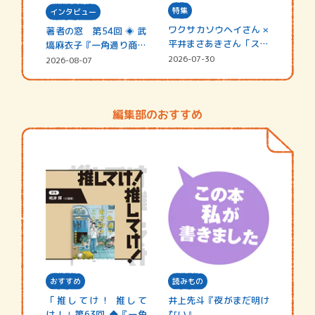
特集
インタビュー
ワクサカソウヘイさん ×
著者の窓 第54回 ◈ 武
平井まさあきさん「スペ
塙麻衣子『一角通り商店
シャ…
街の…
2026-07-30
2026-08-07
編集部のおすすめ
おすすめ
読みもの
「推してけ！ 推して
井上先斗『夜がまだ明け
け！」第63回 ◆『一角
ない』