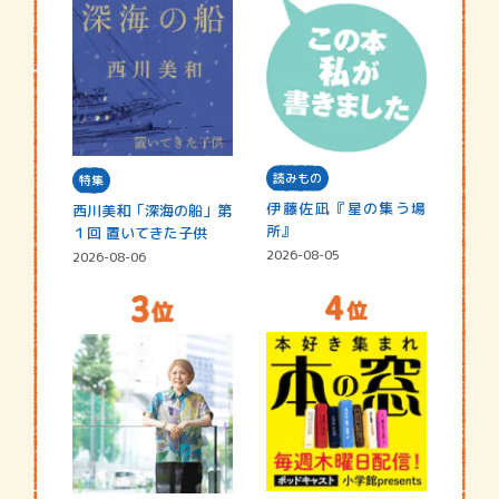
読みもの
特集
伊藤佐凪『星の集う場
西川美和「深海の船」第
所』
１回 置いてきた子供
2026-08-05
2026-08-06