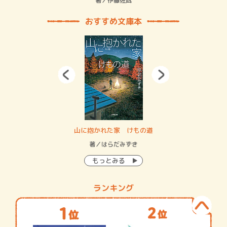
緒
著／伊藤佐凪
著／
おすすめ文庫本
・システム
山に抱かれた家 けもの道
神
イン…
著／はらだみずき
著
もっとみる
ランキング