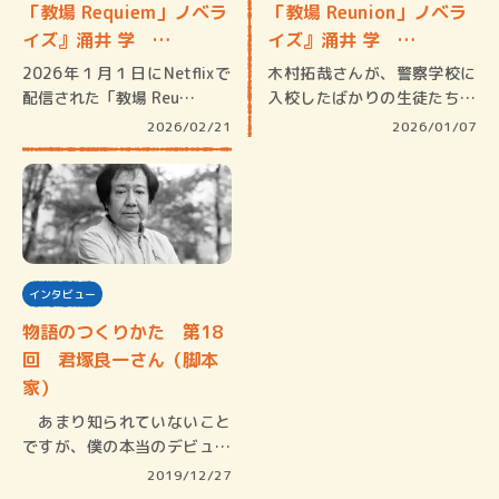
「教場 Requiem」ノベラ
「教場 Reunion」ノベラ
イズ』涌井 学 …
イズ』涌井 学 …
2026年１月１日にNetflixで
木村拓哉さんが、警察学校に
配信された「教場 Reu…
入校したばかりの生徒たちに
容赦無く…
2026/02/21
2026/01/07
インタビュー
物語のつくりかた 第18
回 君塚良一さん（脚本
家）
あまり知られていないこと
ですが、僕の本当のデビュー
作は実…
2019/12/27