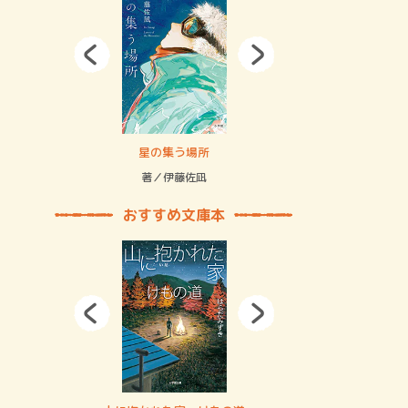
拘束の…
星の集う場所
記憶とツリ
著／伊藤佐凪
著／何 致
おすすめ文庫本