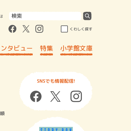
は
くわしく探す
インタビュー
特集
小学館文庫
SNSでも情報配信!
順