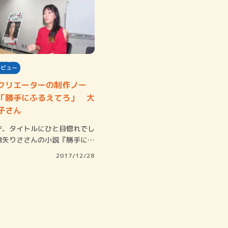
タビュー
クリエーターの制作ノー
「勝手にふるえてろ」 大
子さん
、タイトルにひと目惚れでし
綿矢りささんの小説『勝手にふ
てろ』を…
2017/12/28