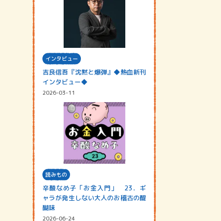
インタビュー
吉良信吾『沈黙と爆弾』◆熱血新刊
インタビュー◆
2026-03-11
読みもの
辛酸なめ子「お金入門」 23．ギ
ャラが発生しない大人のお稽古の醍
醐味
2026-06-24