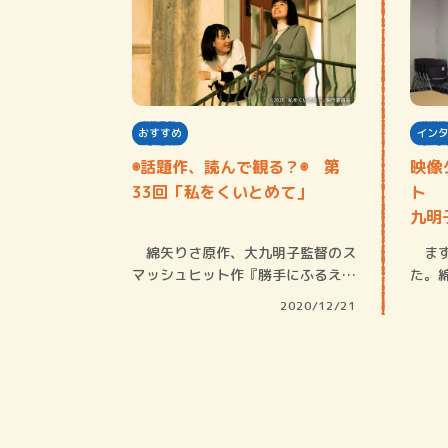
おすすめ
イン
◉話題作、読んで観る？◉ 第
映像
33回「私をくいとめて」
ト 
九明
綿矢りさ原作、大九明子監督のス
まず
マッシュヒット作『勝手にふるえて
た。
ろ』に続く、…
るえ
2020/12/21