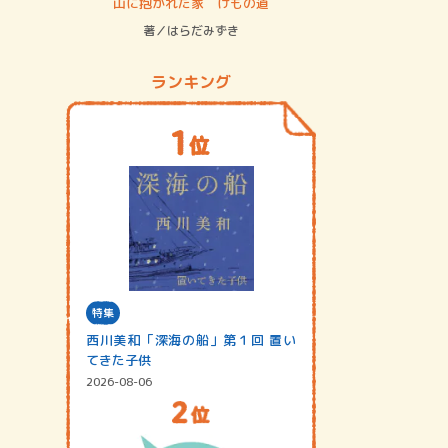
ステム
山に抱かれた家 けもの道
神無島
著／はらだみずき
著／あさ
ランキング
特集
西川美和「深海の船」第１回 置い
てきた子供
2026-08-06