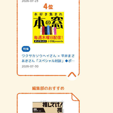
2026-07-23
特集
ワクサカソウヘイさん × 平井まさ
あきさん「スペシャル対談」◆ポッ
ドキャスト…
2026-07-30
編集部のおすすめ