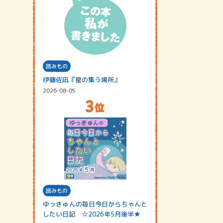
読みもの
伊藤佐凪『星の集う場所』
2026-08-05
読みもの
ゆっきゅんの毎日今日からちゃんと
したい日記 ☆2026年5月後半★