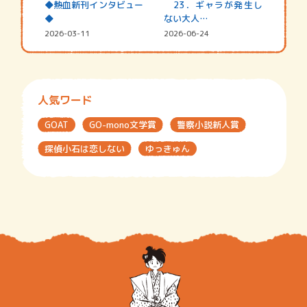
◆熱血新刊インタビュー
23．ギャラが発生し
◆
ない大人…
2026-03-11
2026-06-24
人気ワード
GOAT
GO-mono文学賞
警察小説新人賞
探偵小石は恋しない
ゆっきゅん