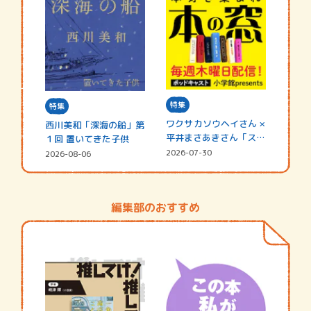
特集
特集
ワクサカソウヘイさん ×
西川美和「深海の船」第
平井まさあきさん「スペ
１回 置いてきた子供
シャ…
2026-07-30
2026-08-06
編集部のおすすめ