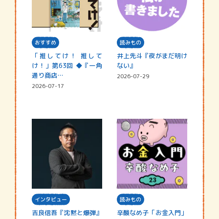
おすすめ
読みもの
「推してけ！ 推して
井上先斗『夜がまだ明け
け！」第63回 ◆『一角
ない』
通り商店…
2026-07-29
2026-07-17
インタビュー
読みもの
吉良信吾『沈黙と爆弾』
辛酸なめ子「お金入門」