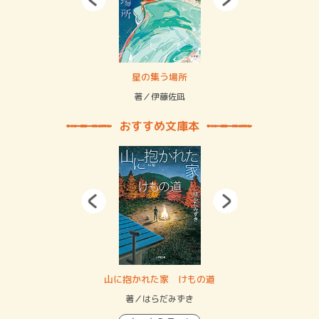
 二重拘束の…
星の集う場所
記憶
緒
著／伊藤佐凪
著／
おすすめ文庫本
・システム
山に抱かれた家 けもの道
神
イン…
著／はらだみずき
著