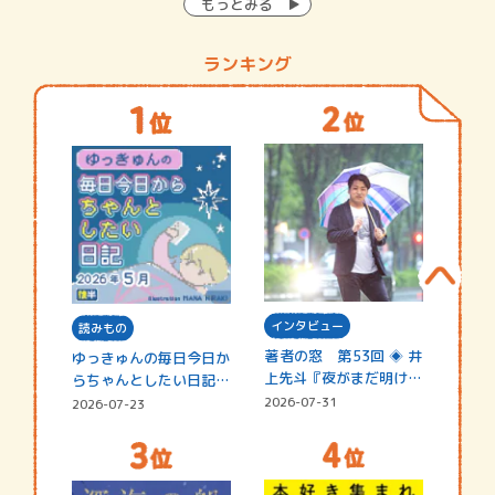
もっとみる
ランキング
インタビュー
読みもの
著者の窓 第53回 ◈ 井
ゆっきゅんの毎日今日か
上先斗『夜がまだ明けな
らちゃんとしたい日記
い』
☆202…
2026-07-31
2026-07-23