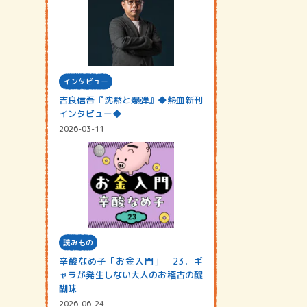
インタビュー
吉良信吾『沈黙と爆弾』◆熱血新刊
インタビュー◆
2026-03-11
読みもの
辛酸なめ子「お金入門」 23．ギ
ャラが発生しない大人のお稽古の醍
醐味
2026-06-24