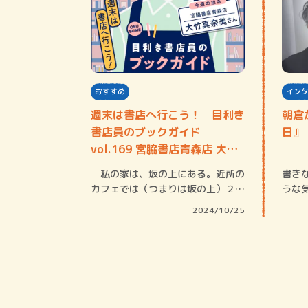
おすすめ
イン
週末は書店へ行こう！ 目利き
朝倉
書店員のブックガイド
日』
vol.169 宮脇書店青森店 大竹
真奈美さん
私の家は、坂の上にある。近所の
書き
カフェでは（つまりは坂の上）２ヶ
うな
月に１度、読…
一人
2024/10/25