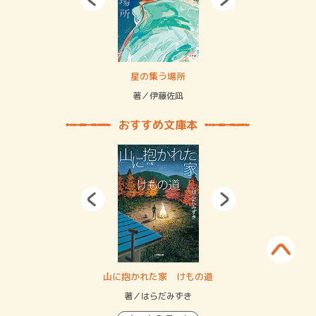
 二重拘束の…
星の集う場所
記憶
緒
著／伊藤佐凪
著／
おすすめ文庫本
・システム
山に抱かれた家 けもの道
神
イン…
著／はらだみずき
著