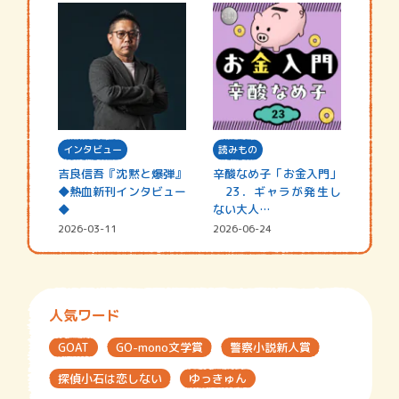
インタビュー
読みもの
吉良信吾『沈黙と爆弾』
辛酸なめ子「お金入門」
◆熱血新刊インタビュー
23．ギャラが発生し
◆
ない大人…
2026-03-11
2026-06-24
人気ワード
GOAT
GO-mono文学賞
警察小説新人賞
探偵小石は恋しない
ゆっきゅん