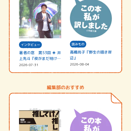
読みもの
インタビュー
高橋尚子『野生の暗き岸
著者の窓 第53回 ◈ 井
辺』
上先斗『夜がまだ明けな
い』
2026-08-04
2026-07-31
編集部のおすすめ