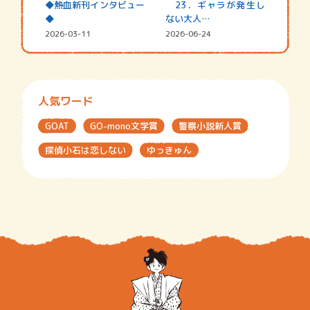
◆熱血新刊インタビュー
23．ギャラが発生し
◆
ない大人…
2026-03-11
2026-06-24
人気ワード
GOAT
GO-mono文学賞
警察小説新人賞
探偵小石は恋しない
ゆっきゅん