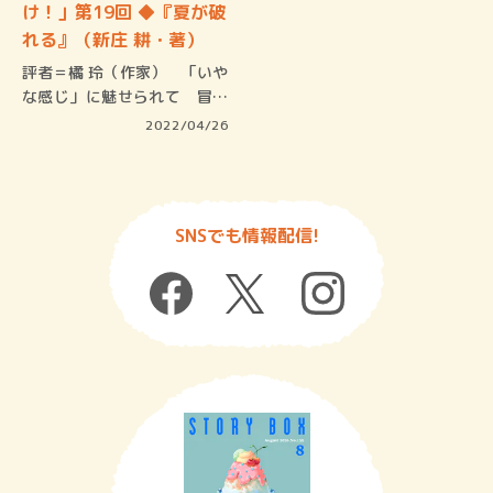
け！」第19回 ◆『夏が破
れる』（新庄 耕・著）
評者＝橘 玲（作家） 「いや
な感じ」に魅せられて 冒頭
のバン…
2022/04/26
SNSでも情報配信!