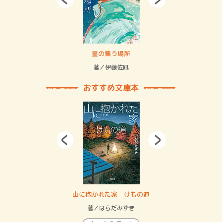
 二重拘束の…
星の集う場所
記憶
緒
著／伊藤佐凪
著／
おすすめ文庫本
・システム
山に抱かれた家 けもの道
神
イン…
著／はらだみずき
著