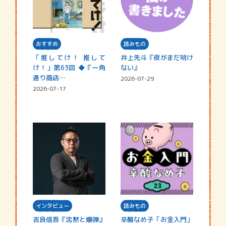
おすすめ
読みもの
「推してけ！ 推して
井上先斗『夜がまだ明け
け！」第63回 ◆『一角
ない』
通り商店…
2026-07-29
2026-07-17
インタビュー
読みもの
吉良信吾『沈黙と爆弾』
辛酸なめ子「お金入門」