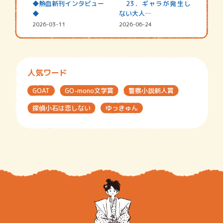
◆熱血新刊インタビュー
23．ギャラが発生し
◆
ない大人…
2026-03-11
2026-06-24
人気ワード
GOAT
GO-mono文学賞
警察小説新人賞
探偵小石は恋しない
ゆっきゅん