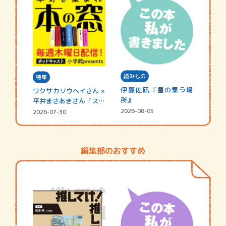
読みもの
特集
伊藤佐凪『星の集う場
ワクサカソウヘイさん ×
所』
平井まさあきさん「スペ
シャ…
2026-08-05
2026-07-30
編集部のおすすめ