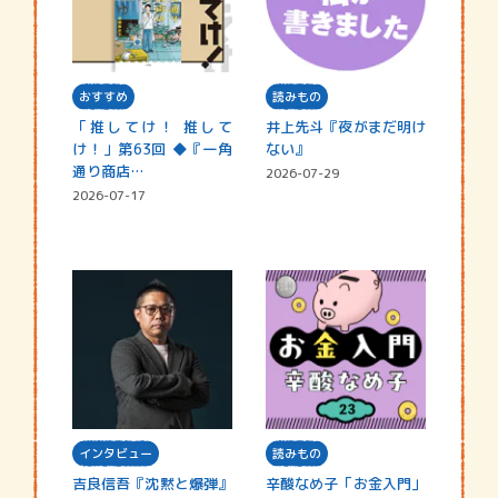
おすすめ
読みもの
「推してけ！ 推して
井上先斗『夜がまだ明け
け！」第63回 ◆『一角
ない』
通り商店…
2026-07-29
2026-07-17
インタビュー
読みもの
吉良信吾『沈黙と爆弾』
辛酸なめ子「お金入門」