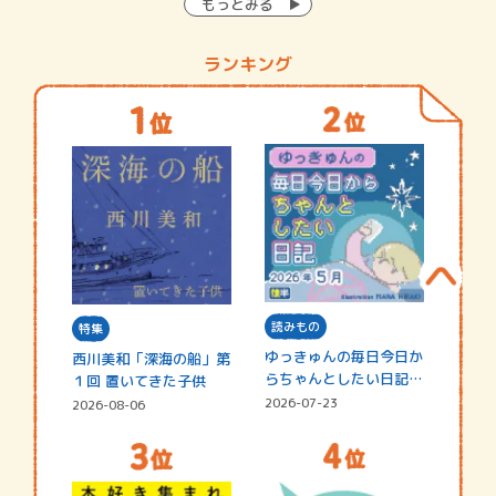
もっとみる
ランキング
読みもの
特集
ゆっきゅんの毎日今日か
西川美和「深海の船」第
らちゃんとしたい日記
１回 置いてきた子供
☆202…
2026-07-23
2026-08-06