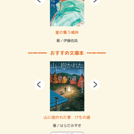
 二重拘束の…
星の集う場所
記憶
緒
著／伊藤佐凪
著／
おすすめ文庫本
・システム
山に抱かれた家 けもの道
神
イン…
著／はらだみずき
著