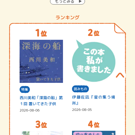
もっとみる
ランキング
読みもの
特集
伊藤佐凪『星の集う場
西川美和「深海の船」第
所』
１回 置いてきた子供
2026-08-05
2026-08-06