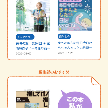
読みもの
インタビュー
ゆっきゅんの毎日今日か
著者の窓 第54回 ◈ 武
らちゃんとしたい日記
塙麻衣子『一角通り商店
☆202…
街の…
2026-07-23
2026-08-07
編集部のおすすめ