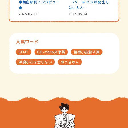
◆熱血新刊インタビュー
23．ギャラが発生し
◆
ない大人…
2026-03-11
2026-06-24
人気ワード
GOAT
GO-mono文学賞
警察小説新人賞
探偵小石は恋しない
ゆっきゅん