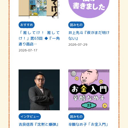
おすすめ
読みもの
「推してけ！ 推して
井上先斗『夜がまだ明け
け！」第63回 ◆『一角
ない』
通り商店…
2026-07-29
2026-07-17
インタビュー
読みもの
吉良信吾『沈黙と爆弾』
辛酸なめ子「お金入門」