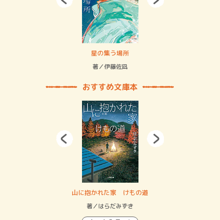
 二重拘束の…
星の集う場所
記憶
緒
著／伊藤佐凪
著／
おすすめ文庫本
・システム
山に抱かれた家 けもの道
神
イン…
著／はらだみずき
著