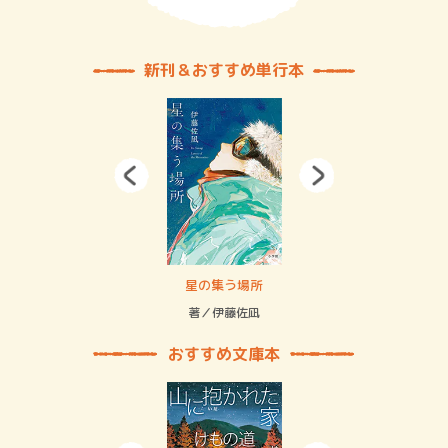
新刊＆おすすめ単行本
 二重拘束の…
星の集う場所
記憶
緒
著／伊藤佐凪
著／
おすすめ文庫本