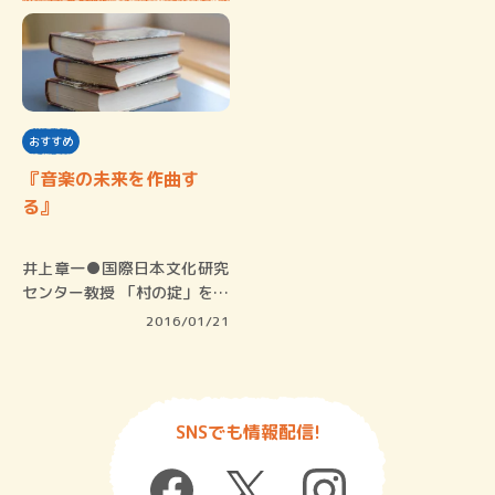
おすすめ
『音楽の未来を作曲す
る』
井上章一●国際日本文化研究
センター教授 「村の掟」をの
りこえ…
2016/01/21
SNSでも情報配信!