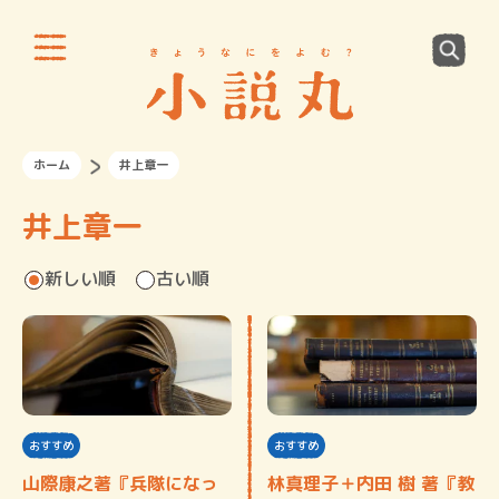
ホーム
井上章一
井上章一
新しい順
古い順
おすすめ
おすすめ
山際康之著『兵隊になっ
林真理子＋内田 樹 著『教