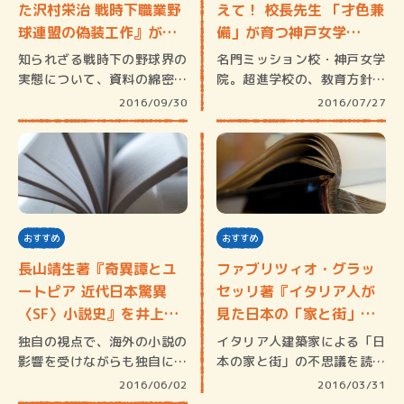
た沢村栄治 戦時下職業野
えて！ 校長先生 「才色兼
球連盟の偽装工作』が明
備」が育つ神戸女学…
ら…
知られざる戦時下の野球界の
名門ミッション校・神戸女学
実態について、資料の綿密な
院。超進学校の、教育方針と
分析から…
は？その…
2016/09/30
2016/07/27
おすすめ
おすすめ
長山靖生著『奇異譚とユ
ファブリツィオ・グラッ
ートピア 近代日本驚異
セッリ著『イタリア人が
〈SF〉小説史』を井上章
見た日本の「家と街」の
一…
不思…
独自の視点で、海外の小説の
イタリア人建築家による「日
影響を受けながらも独自に発
本の家と街」の不思議を読み
展した科…
解いた一…
2016/06/02
2016/03/31