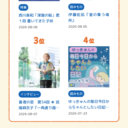
読みもの
特集
伊藤佐凪『星の集う場
西川美和「深海の船」第
所』
１回 置いてきた子供
2026-08-05
2026-08-06
読みもの
インタビュー
ゆっきゅんの毎日今日か
著者の窓 第54回 ◈ 武
らちゃんとしたい日記
塙麻衣子『一角通り商店
☆202…
街の…
2026-07-23
2026-08-07