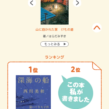
・システム
山に抱かれた家 けもの道
神
イン…
著／はらだみずき
著
もっとみる
ランキング