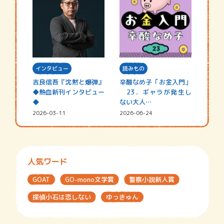
インタビュー
読みもの
吉良信吾『沈黙と爆弾』
辛酸なめ子「お金入門」
◆熱血新刊インタビュー
23．ギャラが発生し
◆
ない大人…
2026-03-11
2026-06-24
人気ワード
GOAT
GO-mono文学賞
警察小説新人賞
探偵小石は恋しない
ゆっきゅん