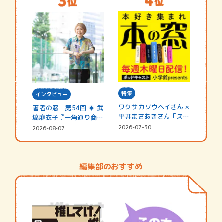
特集
インタビュー
ワクサカソウヘイさん ×
著者の窓 第54回 ◈ 武
平井まさあきさん「スペ
塙麻衣子『一角通り商店
シャ…
街の…
2026-07-30
2026-08-07
編集部のおすすめ