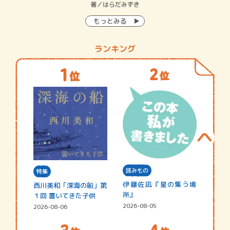
イン…
著／はらだみずき
著
もっとみる
ランキング
読みもの
特集
伊藤佐凪『星の集う場
西川美和「深海の船」第
所』
１回 置いてきた子供
2026-08-05
2026-08-06