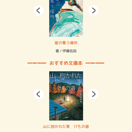
 二重拘束の…
星の集う場所
記憶
緒
著／伊藤佐凪
著／
おすすめ文庫本
・システム
山に抱かれた家 けもの道
神