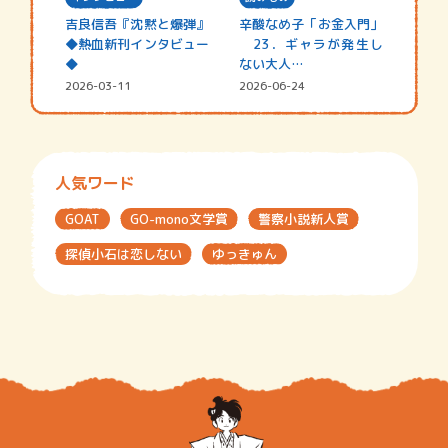
吉良信吾『沈黙と爆弾』
辛酸なめ子「お金入門」
◆熱血新刊インタビュー
23．ギャラが発生し
◆
ない大人…
2026-03-11
2026-06-24
人気ワード
GOAT
GO-mono文学賞
警察小説新人賞
探偵小石は恋しない
ゆっきゅん