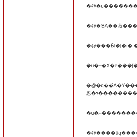
�@�q��́A�Y���Y�̌�Ȃ̘A��q�B�Z�Y��̕�e�́A
�@����ȕq���