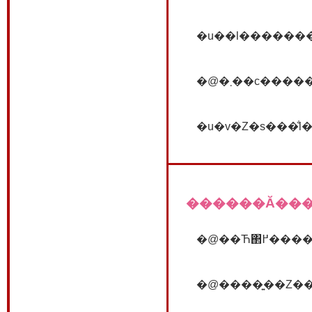
������Ă����
�@����͍��Z��