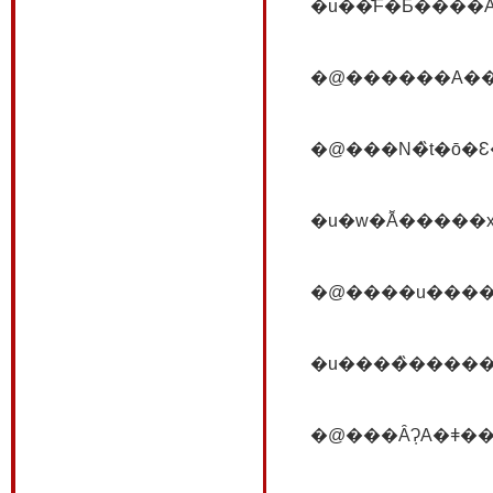
�u��̐F�Ƃ����
�@������A���
�@����u����