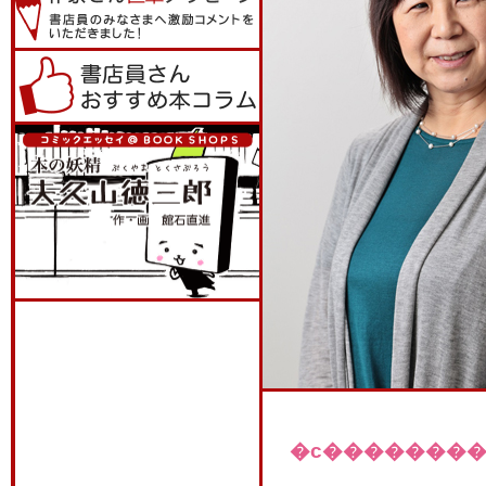
�c��������