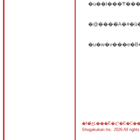
�@����́A�ǂ�
Shogakukan Inc.
2026 All right