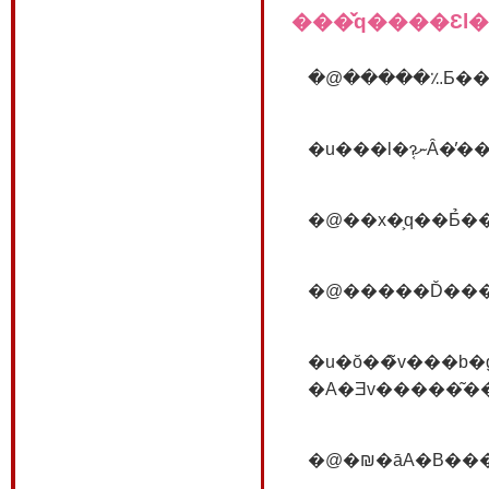
���̌q����Ɛl
�u�ŏ��̃v���b�g�̎����炨�Z����̋C�����͂���Ӗ����Ƃ��ǂ���ɂȂ�Ǝv���Ă�