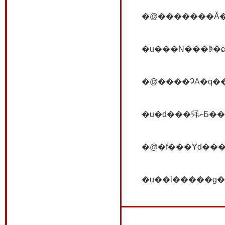
�@�f���Ɏd���