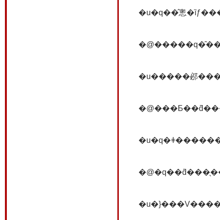
�@�����q�̑��݂