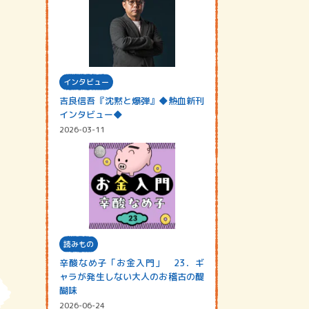
インタビュー
吉良信吾『沈黙と爆弾』◆熱血新刊
インタビュー◆
2026-03-11
読みもの
辛酸なめ子「お金入門」 23．ギ
ャラが発生しない大人のお稽古の醍
醐味
2026-06-24