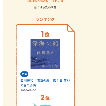
ステム
山に抱かれた家 けもの道
神無島
著／はらだみずき
著／あさ
ランキング
特集
西川美和「深海の船」第１回 置い
てきた子供
2026-08-06