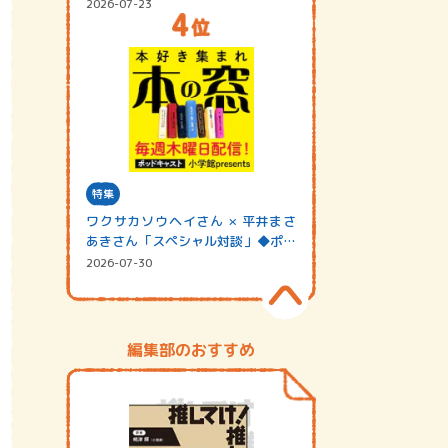
2026-07-23
特集
ワクサカソウヘイさん × 平井まさ
あきさん「スペシャル対談」◆ポッ
ドキャスト…
2026-07-30
編集部のおすすめ