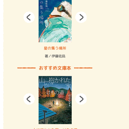
拘束の…
星の集う場所
記憶とツリ
著／伊藤佐凪
著／何 致
おすすめ文庫本