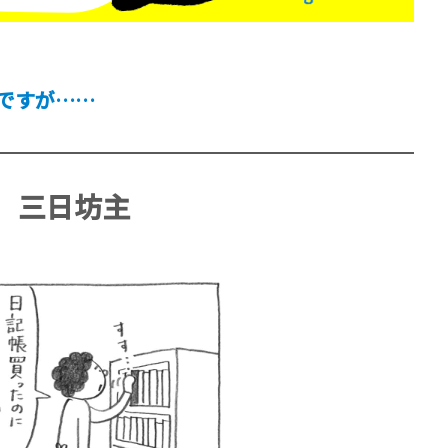
ですが……
賞金稼ぎスリーサム！ 二重
三日坊主
著／川瀬七緒