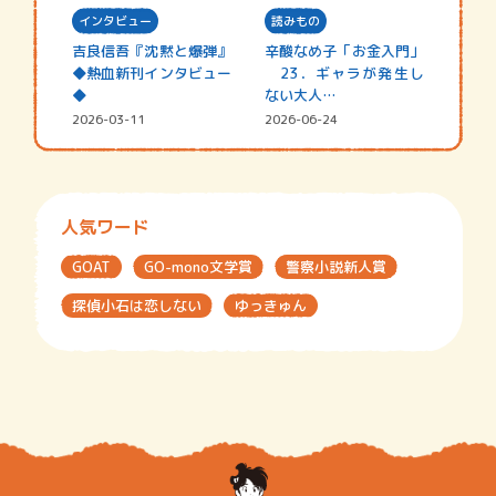
インタビュー
読みもの
吉良信吾『沈黙と爆弾』
辛酸なめ子「お金入門」
◆熱血新刊インタビュー
23．ギャラが発生し
◆
ない大人…
2026-03-11
2026-06-24
人気ワード
GOAT
GO-mono文学賞
警察小説新人賞
探偵小石は恋しない
ゆっきゅん