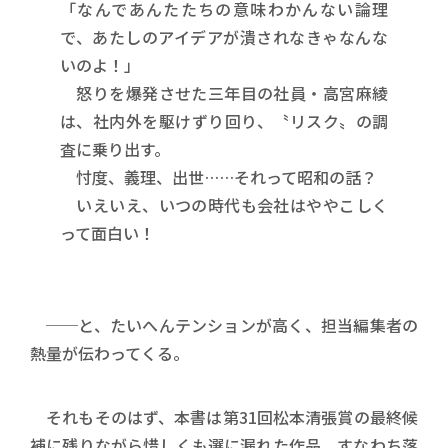
「なんであんたたちの意味わかんない論理
で、あたしのアイデアが潰されなきゃなんな
いのよ！」
怒りを爆発させた三年目の社員・高宮麻綾
は、社内外を駆けずり回り、〝リスク〟の調
査に乗り出す。
忖度、義理、出世……それって昭和の話？
いえいえ、いつの時代も会社はややこしく
って面白い！
──と、たいへんテンションが高く、担当編集者の
熱量が伝わってくる。
それもそのはず、本書は第31回松本清張賞の最終候
補に残りながら惜しくも選に漏れた作品、すなわち落