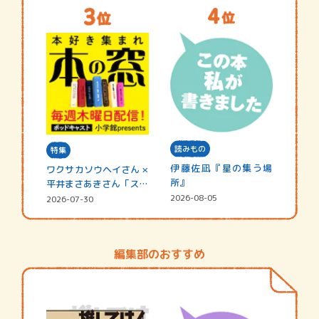
読みもの
特集
伊藤佐凪『星の集う場
ワクサカソウヘイさん ×
所』
平井まさあきさん「スペ
シャ…
2026-08-05
2026-07-30
編集部のおすすめ