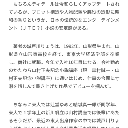
もちろんディテールは令和らしくアップデートされ
ているが、プロット構造や人物配置や脇役の造形に昭
和の香りというか、日本の伝統的なエンターテインメ
ント（ＪＴＥ？）小説の安定感がある。
著者の城戸川りょうは、1992年、山形県生まれ。山
形県立山形東高校を経て、東京大学経済学部を卒業
し、商社に就職。今年で入社10年目になる。会社勤め
のかたわら山村正夫記念小説講座（現 森村誠一・山
村正夫記念小説講座）に通いはじめ、仕事の合間に寸
暇を惜しんで書き上げた作品でデビューを摑んだ。
ちなみに東大では辻堂ゆめと結城真一郎が同学年、
東大で１学年上の新川帆立は山村講座では後輩にあた
るそうだが、最近の東大出身作家の中では城戸川りょ