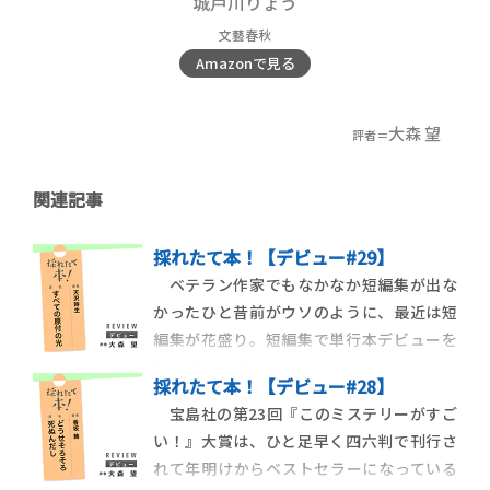
城戸川りょう
文藝春秋
Amazonで見る
大森 望
評者＝
関連記事
採れたて本！【デビュー#29】
ベテラン作家でもなかなか短編集が出な
かったひと昔前がウソのように、最近は短
編集が花盛り。短編集で単行本デビューを
飾る新人作家も増えている。昨年でいえ
採れたて本！【デビュー#28】
ば、坂崎かおる『噓つき姫』や八潮久道
宝島社の第23回『このミステリーがすご
『生命活動として極めて正常』がそれに当
い！』大賞は、ひと足早く四六判で刊行さ
たる。今回紹介する『すべての原付の光』
れて年明けからベストセラーになっている
も、天沢時生のデビュー単行本となるハイ