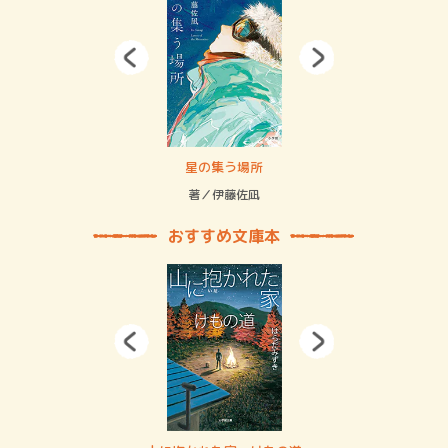
 二重拘束の…
星の集う場所
記憶
緒
著／伊藤佐凪
著／
おすすめ文庫本