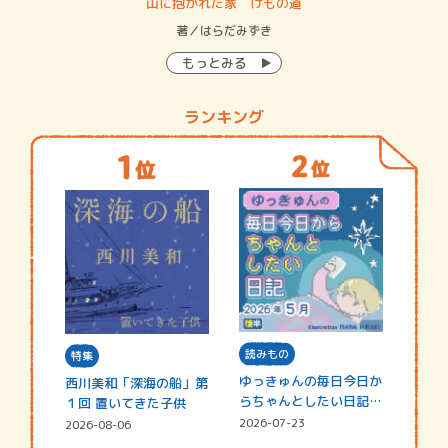
・システム
山に抱かれた家 けもの道
神
イン…
著／はらだみずき
著
もっとみる
ランキング
読みもの
特集
ゆっきゅんの毎日今日か
西川美和「深海の船」第
らちゃんとしたい日記
１回 置いてきた子供
☆202…
2026-07-23
2026-08-06