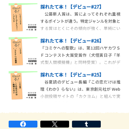
土屋うさぎ『謎の香りはパン屋から』が大
レベルなＳＦ作品集。2
採れたて本！【デビュー#27】
賞を受賞。松下龍之介『一次元の挿し木』
公募新人賞は、賞によってそれぞれ重視
と香坂鮪『どうせそろそろ死ぬんだし』の
するポイントが違う。特定ジャンルを対象と
２作が文庫グランプリを獲得した。この３
する賞はとくにその傾向が強く、単純にい
作の中で、本格ミステリ的にもっとも意欲
ちばん面白い作品が正賞を受賞するとはか
的なチャレンジを
採れたて本！【デビュー#26】
ぎらない。第12回ハヤカワＳＦコンテスト
『コミケへの聖歌』は、第12回ハヤカワＳ
の優秀賞を受賞した本書、カリベユウキ
Ｆコンテスト大賞受賞作（犬怪寅日子『羊
『マイ・ゴーストリー・フレンド』もその
式型人間模擬機』と同時受賞）。これがデ
典型的な例。今回の同賞は、ひと足早く刊
ビュー作となる著者のカスガは、1974年生
行された２作、カ
採れたて本！【デビュー#25】
まれ、大阪府出身。同賞の選評では、〈Ｓ
谷夏読のデビュー長編『この恋だけは推
Ｆコンテストの過去の大賞受賞作のなかで
理《わか》らない』は、東京創元社が Web
も、完成度では最高レベル〉（塩澤快浩）
小説投稿サイトの「カクヨム」と組んで実
などと高く評価されている。単行本のカバ
施した「東京創元社×カクヨム 学園ミス
ーは、部室
テリ大賞」の受賞作。小説新人賞の投稿作
品を広く募集して送られてきた作品を選考
し受賞作を決めるまでには膨大な時間と手