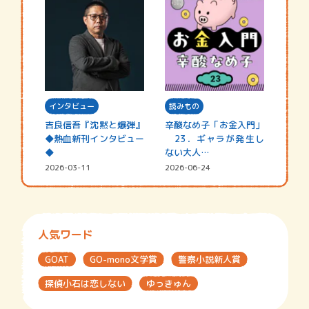
インタビュー
読みもの
吉良信吾『沈黙と爆弾』
辛酸なめ子「お金入門」
◆熱血新刊インタビュー
23．ギャラが発生し
◆
ない大人…
2026-03-11
2026-06-24
人気ワード
GOAT
GO-mono文学賞
警察小説新人賞
探偵小石は恋しない
ゆっきゅん