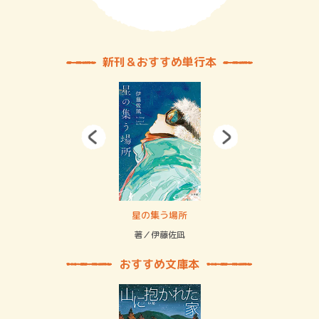
新刊＆おすすめ単行本
 二重拘束の…
星の集う場所
記憶
緒
著／伊藤佐凪
著／
おすすめ文庫本