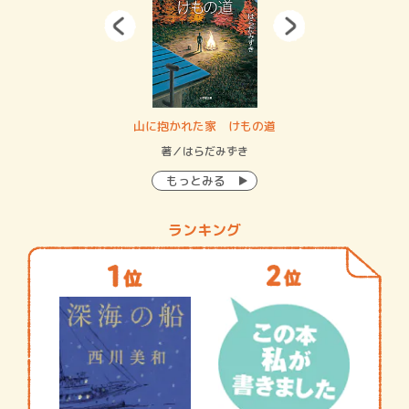
・システム
山に抱かれた家 けもの道
神
イン…
著／はらだみずき
著
もっとみる
ランキング