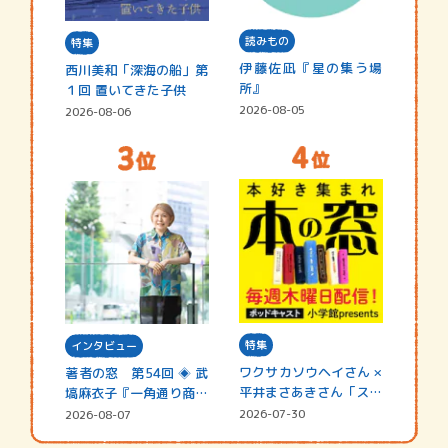
読みもの
特集
伊藤佐凪『星の集う場
西川美和「深海の船」第
所』
１回 置いてきた子供
2026-08-05
2026-08-06
特集
インタビュー
ワクサカソウヘイさん ×
著者の窓 第54回 ◈ 武
平井まさあきさん「スペ
塙麻衣子『一角通り商店
シャ…
街の…
2026-07-30
2026-08-07