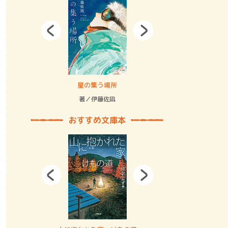
拘束の…
星の集う場所
記憶とツリ
著／伊藤佐凪
著／何 致
おすすめ文庫本