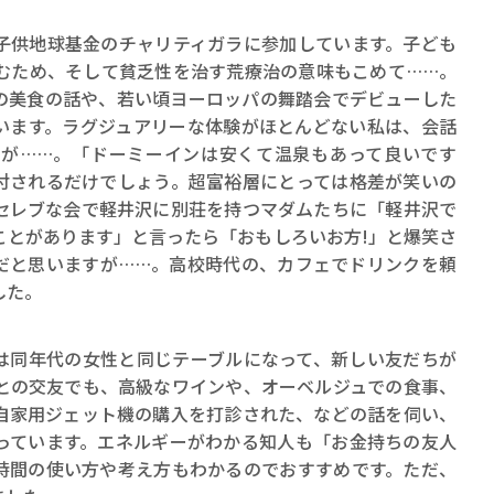
供地球基金のチャリティガラに参加しています。子ども
むため、そして貧乏性を治す荒療治の意味もこめて……。
の美食の話や、若い頃ヨーロッパの舞踏会でデビューした
います。ラグジュアリーな体験がほとんどない私は、会話
が……。「ドーミーインは安くて温泉もあって良いです
付されるだけでしょう。超富裕層にとっては格差が笑いの
セレブな会で軽井沢に別荘を持つマダムたちに「軽井沢で
ことがあります」と言ったら「おもしろいお方!」と爆笑さ
だと思いますが……。高校時代の、カフェでドリンクを頼
した。
同年代の女性と同じテーブルになって、新しい友だちが
との交友でも、高級なワインや、オーベルジュでの食事、
自家用ジェット機の購入を打診された、などの話を伺い、
っています。エネルギーがわかる知人も「お金持ちの友人
時間の使い方や考え方もわかるのでおすすめです。ただ、