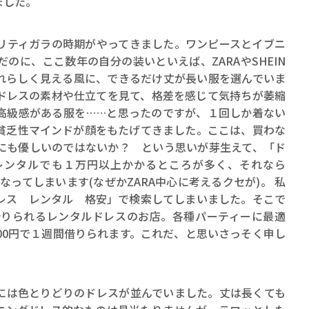
ました。
ティガラの時期がやってきました。ワンピースとイブニ
のに、ここ数年の自分の装いといえば、ZARAやSHEIN
れらしく見える風に、できるだけ丈が長い服を選んでいま
ドレスの素材や仕立てを見て、格差を感じて気持ちが萎縮
高級感がある服を……と思ったのですが、１回しか着ない
貧乏性マインドが顔をもたげてきました。ここは、買わな
にも優しいのではないか？ という思いが芽生えて、「ド
レンタルでも１万円以上かかるところが多く、それなら
なってしまいます(なぜかZARA中心に考えるクセが)。 私
レス レンタル 格安」で検索してしまいました。そこで
借りられるレンタルドレスのお店。各種パーティーに最適
00円で１週間借りられます。これだ、と思いさっそく申し
は色とりどりのドレスが並んでいました。丈は長くても