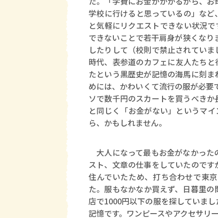
た。「学費にお金がかかるから、お
学校に行けると思っているの」など
と気軽にリクエストできない状況で
できないことで若干肩身が狭くなりま
したりして（校則で禁止されていま
時代、表参道のカフェに友人たちと
たという黒歴史が記憶の海馬に刻ま
めには、かわいくて流行の服が必要
ソで数千円のスカートを買うべきか
と同じく「お金がない」というマイ
ら、かもしれません。
大人になって最もお金がなかったの
スト、文章の仕事をしていたのです
住んでいたため、打ち合わせで東京
た。服もなかなか買えず、日暮里の
店で1000円以下の服を探していま
記憶です。ワンピースやアクセサリー