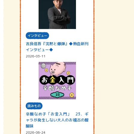
インタビュー
吉良信吾『沈黙と爆弾』◆熱血新刊
インタビュー◆
2026-03-11
読みもの
辛酸なめ子「お金入門」 23．ギ
ャラが発生しない大人のお稽古の醍
醐味
2026-06-24