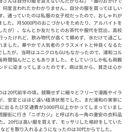
母さんは自分の服を買えないんだからね」「誰のおかげで
、何度言われたかわかりません。自分の服を買ってほしい
す。通っていたのは私服の女子校だったので、おしゃれが
した。月5000円のおこづかいをためたり、アルバイトを
したが）、なんとか友だちとのお茶代や服代を捻出。高校
行ったけれど、飲み物代が高くて頼めず、水だけで過ごし
れました。華やかで人気者のクラスメイトと仲良くなるた
でしたが、当時はユニクロもGUもなかったので、浦和コル
長時間悩んだこともありました。そしていつしか私も両親
ンドに染まってしまったのです。病は気から、貧乏は心か
は20代前半の頃。就職せずに細々とフリーで漫画やイラ
が、安定とはほど遠い経済状態でした。まだ浦和の実家に
に出るたび交通費が1000円以上かかってしまっていまし
問屋街に行き「ニポカジ」と呼ばれる一角の激安の衣料品
した。20代は高い服を買えず、モッサリした格好をしていた
などを取り入れるようになったのは30代からでした。