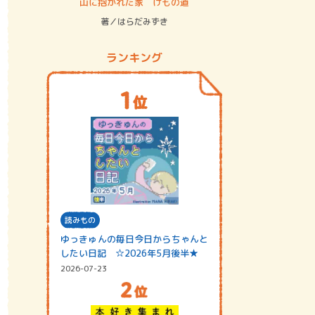
ステム
山に抱かれた家 けもの道
神無島
著／はらだみずき
著／あさ
ランキング
読みもの
ゆっきゅんの毎日今日からちゃんと
したい日記 ☆2026年5月後半★
2026-07-23