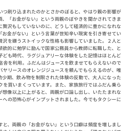
ロボット・イン・ザ・シ
著／デボラ・イン…
つ刷り込まれたのかとさかのぼると、やはり親の影響が
頃、「お金がない」という両親のぼやきを聞かされてきま
に贅沢もしていないのに、どうして経済的に豊かになれな
「お金がない」という言葉が世知辛い現実を引き寄せてい
贅沢を嫌うストイックな性格も影響していました。２人と
禁欲的に勉学に励んで国家公務員から教師に転職した、と
子ども時代、ラグジュアリーな体験をした記憶はほとんど
宿舎を利用。ふだんはジュースを飲ませてもらえないので
バヤリースのオレンジジュースを頼んでもらえるのが、唯
。幼少期、飲み物を制限された体験の反動で、大人になった
クを買いまくっています。また、家族旅行ではふだん乗ら
が想像以上に上がると、両親が口論し出し、いたたまれな
ーへの恐怖心がインプットされました。今でもタクシーに
と、両親の「お金がない」という口癖は頻度を増しまし