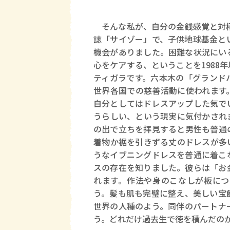
そんな私が、自分の金銭感覚と対極
誌「サイゾー」で、子供地球基金と
機会がありました。困難な状況にい
心をケアする、ということを1988
ティガラです。六本木の「グランド
世界各国での慈善活動に使われます
自分としてはドレスアップした気で
うらしい、という現実に気付かされ
の出で立ちを拝見すると男性も普通
着物か裾を引きずる丈のドレスが多
うなイブニングドレスを普通に着こ
スの存在を知りました。彼らは「お
れます。作法や身のこなしが板につ
う。髪も肌も完璧に整え、美しい宝
世界の人種のよう。同伴のパートナ
う。どれだけ過去生で徳を積んだの