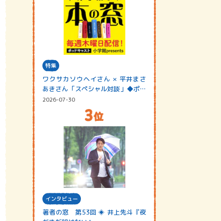
特集
ワクサカソウヘイさん × 平井まさ
あきさん「スペシャル対談」◆ポッ
ドキャスト…
2026-07-30
インタビュー
著者の窓 第53回 ◈ 井上先斗『夜