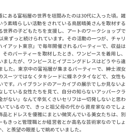
にある富裕層の世界を垣間みたのは30代に入った頃。雑
いう素晴らしい活動をされている鳥居晴美さんを取材する
る世界の子どもたちを支援し、アートのワークショップで
年以来ずっと続けられています。その活動の一つが、チャリ
ハイアット東京」で毎年開催されるパーティーで、収益は
。そのパーティーを取材したとき、ワンピースを着用し、
いましたが、ワンピースとイブニングドレスはどうやら違
ました。東京中の富裕層が集まるパーティーで、紳士淑女
のスーツではなくタキシードに蝶ネクタイなどで、女性も
いです。ハイブランドのアーカイブの展示でしか見ないよ
なしている女性たちを見て、自分の知らないアッパークラ
金がない」なんて辛気くさいセリフは一切発しないと思わ
いているので、きっと祖父母の代から資産家なのでしょ
飾品とドレスを優雅にまとい微笑んでいる美女たちは、別
ーもきっと管理職とか経営者とか高名な芸術家なのでしょ
か、と羨望の眼差しで眺めていました。