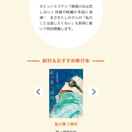
大ヒットミステリ『探偵小石は恋
しない』待望の続編が本誌に登
場！ まさきとしかさんの「私の
ことは話したくない」も前号に続
いて特別掲載します。
新刊＆おすすめ単行本
 二重拘束の…
星の集う場所
記憶