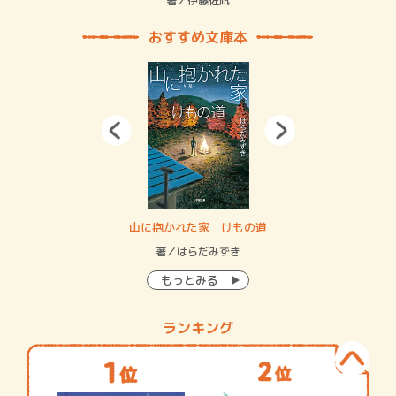
緒
著／伊藤佐凪
著／
おすすめ文庫本
・システム
山に抱かれた家 けもの道
神
イン…
著／はらだみずき
著
もっとみる
ランキング