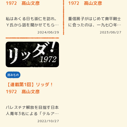
1972 髙山文彦
1972 髙山文彦
私はあくる日も崇仁を訪れ、
重信房子がはじめて奥平剛士
Ｙ氏から話を聞かせてもらっ
に会ったのは、一九七〇年の
た。過去…
夏の盛り…
2024/06/29
2023/06/27
読みもの
【連載第1回】リッダ！
1972 髙山文彦
パレスチナ解放を目指す日本
人青年3名による「テルアビ
ブ空…
2022/10/27