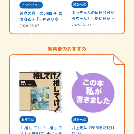
読みもの
インタビュー
ゆっきゅんの毎日今日か
著者の窓 第54回 ◈ 武
らちゃんとしたい日記
塙麻衣子『一角通り商店
☆202…
街の…
2026-07-23
2026-08-07
編集部のおすすめ
おすすめ
読みもの
「推してけ！ 推して
井上先斗『夜がまだ明け
け！」第63回 ◆『一角
ない』