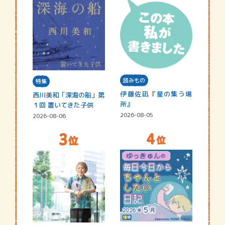
読みもの
特集
伊藤佐凪『星の集う場
西川美和「深海の船」第
所』
１回 置いてきた子供
2026-08-05
2026-08-06