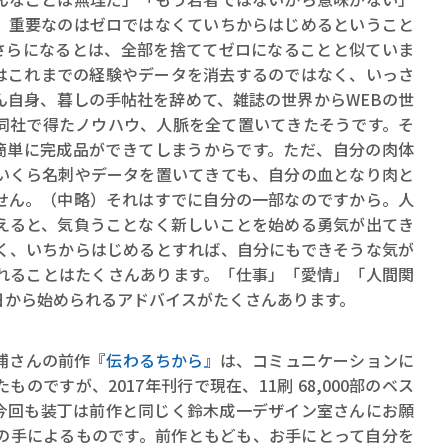
ロボット・イン・ザ・シ
、重要なのはゼロではなくていちからはじめるということ
著／デボラ・イン…
さらになるとは、全部を捨ててゼロになることと似ていま
はこれまでの経験やデータを消去するのではなく、いっさ
ん自身、暮しの手帖社を辞めて、雑誌の世界からWEBの世
同社で得たノウハウ、人脈を全て置いてきたそうです。そ
簡単に完成品ができてしまうからです。ただ、自分の肉体
いくら名刺やデータを置いてきても、自分の血となり肉と
せん。（中略）それはすでに自分の一部なのですから。人
えると、気負うことなく新しいことを始める勇気が出てき
く、いちからはじめるとすれば、自分にもできそうな気が
れることはたくさんあります。「仕事」「愛情」「人間関
日から始められるアドバイスがたくさんあります。
浦さんの前作
『伝わるちから』
は、コミュニケーションに
のですが、2017年刊行で現在、11刷 68,000部のベス
今回も装丁は前作と同じく鈴木成一デザイン室さんにお願
の手によるものです。前作ともども、お手にとって自分を