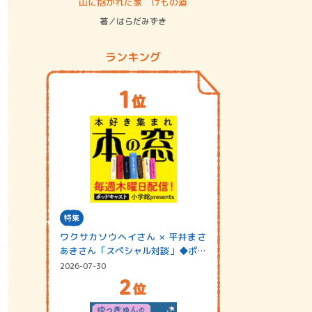
ステム
山に抱かれた家 けもの道
神無島
著／はらだみずき
著／あさ
ランキング
特集
ワクサカソウヘイさん × 平井まさ
あきさん「スペシャル対談」◆ポッ
ドキャスト…
2026-07-30