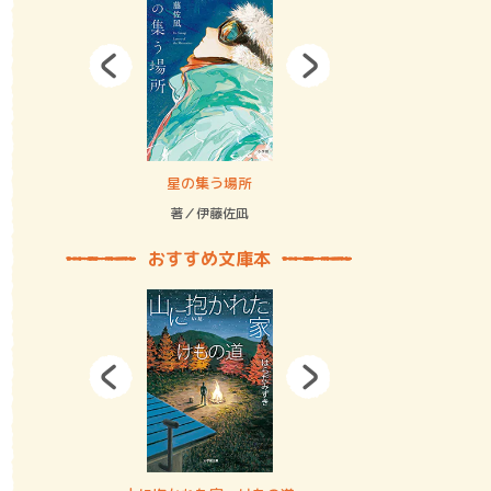
拘束の…
星の集う場所
記憶とツリ
著／伊藤佐凪
著／何 致
おすすめ文庫本