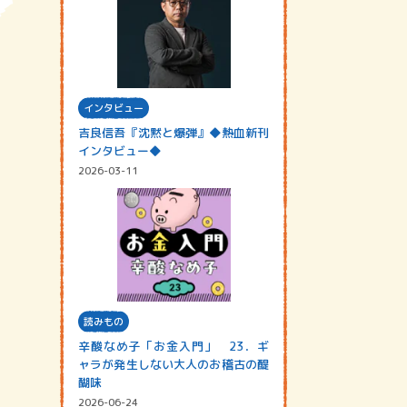
インタビュー
吉良信吾『沈黙と爆弾』◆熱血新刊
インタビュー◆
2026-03-11
読みもの
辛酸なめ子「お金入門」 23．ギ
ャラが発生しない大人のお稽古の醍
醐味
2026-06-24