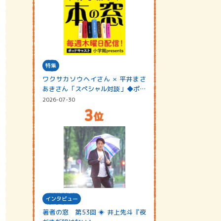
特集
ワクサカソウヘイさん × 平井まさ
あきさん「スペシャル対談」◆ポッ
ドキャスト…
2026-07-30
インタビュー
著者の窓 第53回 ◈ 井上先斗『夜