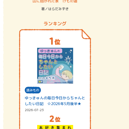
ステム
山に抱かれた家 けもの道
神無島
著／はらだみずき
著／あさ
ランキング
読みもの
ゆっきゅんの毎日今日からちゃんと
したい日記 ☆2026年5月後半★
2026-07-23