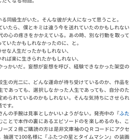
じたくなる物語。
る同級生がいた。そんな彼が大人になって思うこと。
ていたら、僕とキミは違う今を送れていたのかもしれない
代の心の疼きをかかえている。あの時、別な行動を取って
っていたかもしれなかったのに、と。
幸せな人生だったかもしれない、
賞金稼ぎスリーサム！ 二重
いれば楽に生きられたかもしれない、
著／川瀬七緒
っかいだ。妄想が妄想を呼び、経験できなかった架空の
生の光二に、どんな運命が待ち受けているのか、作品を
生であっても、選択しなかった人生であっても、自分のた
定められているのかもしれない。そんな気持ちにさせられ
語です。
んの手腕は見事としかいいようがない。発売中の『
ふた
むことで本作の裏にあるエピソードのを楽しめるのも、こ
リーズ２冊ご購読の方は是非文庫袖のＱＲコードにアクセ
。抽選で100名様に『ふたつの星とタイムマシン』の装画