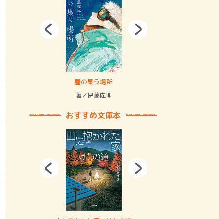
拘束の…
星の集う場所
記憶とツリ
著／伊藤佐凪
著／何 致
おすすめ文庫本