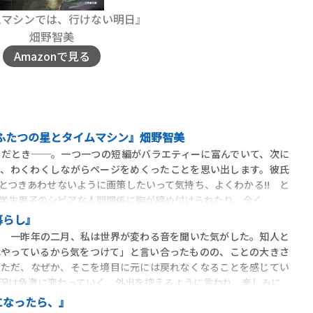
ムマシンでは、行けない明日』
畑野智美
Amazonで見る
ふたつの星とタイムマシン』畑野智美
だとき──。一つ一つの短編がバラエティーに富んでいて、次に
と、わくわくしながらページをめくったことを思い出します。彼氏
とつきあわせないように画策したいって気持ち、よくわかる!! と
学生男子のシビアな人間関係に胸が締め付けられたり。全く
暮らし』
し 一昨年の二月、私は世界が変わる音を聞いた気がした。知人と
はやっているから気をつけて」と言い合ったものの、ことの大きさ
。ただ、なぜか、そこを境目に元には戻れなくなることを感じてい
況は急激に変わっていく。外出を控えるように言われ、楽しみに
になったら、』