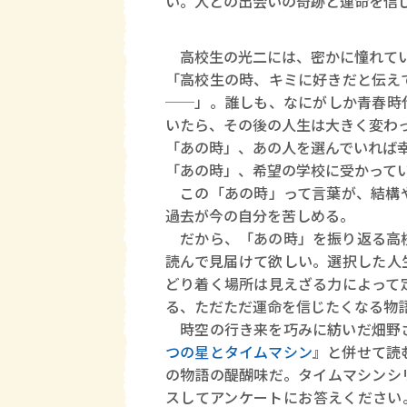
い。人との出会いの奇跡と運命を信
高校生の光二には、密かに憧れてい
「高校生の時、キミに好きだと伝え
──」。誰しも、なにがしか青春時
いたら、その後の人生は大きく変わ
「あの時」、あの人を選んでいれば
「あの時」、希望の学校に受かって
この「あの時」って言葉が、結構や
過去が今の自分を苦しめる。
だから、「あの時」を振り返る高校
読んで見届けて欲しい。選択した人
どり着く場所は見えざる力によって
る、ただただ運命を信じたくなる物
時空の行き来を巧みに紡いだ畑野さ
つの星とタイムマシン
』と併せて読
の物語の醍醐味だ。タイムマシンシ
スしてアンケートにお答えください