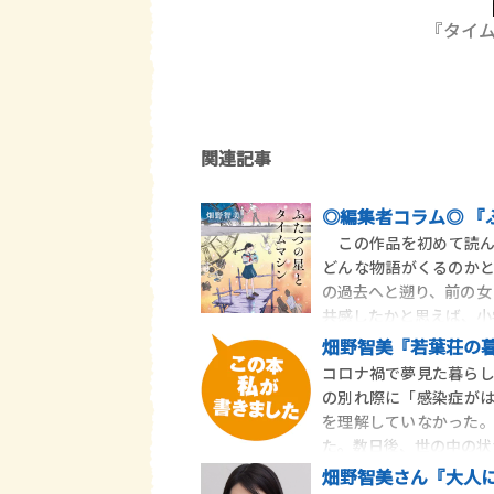
『タイ
関連記事
◎編集者コラム◎ 『
この作品を初めて読ん
どんな物語がくるのか
の過去へと遡り、前の女
共感したかと思えば、小
畑野智美『若葉荘の
コロナ禍で夢見た暮ら
の別れ際に「感染症が
を理解していなかった
た。数日後、世の中の状
畑野智美さん『大人