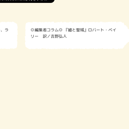
ー、ラ
◎編集者コラム◎ 『嘘と聖域』ロバート・ベイ
リー 訳／吉野弘人