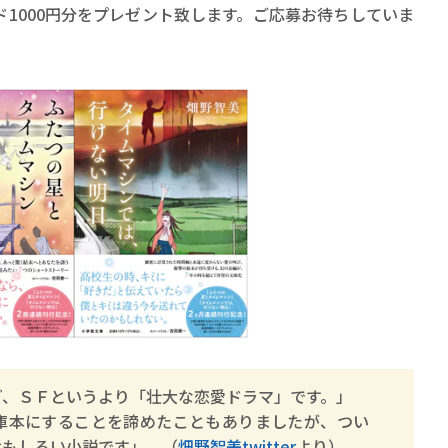
ロボット・イン・ザ・シ
1000円分をプレゼント致します。ご応募お待ちしていま
著／デボラ・イン…
ど、ＳＦというより「壮大な恋愛ドラマ」です。」
庫本にすることを諦めたこともありましたが、つい
おもしろい小説です」 （
畑野智美twitter
より）