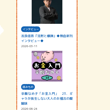
インタビュー
吉良信吾『沈黙と爆弾』◆熱血新刊
インタビュー◆
2026-03-11
読みもの
辛酸なめ子「お金入門」 23．ギ
ャラが発生しない大人のお稽古の醍
醐味
2026-06-24