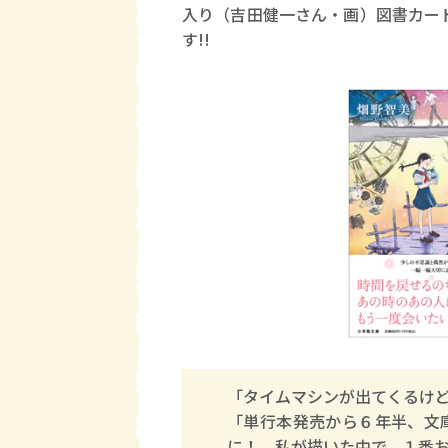
入り（吉田健一さん・画）図書カード
す!!
「タイムマシンが出てくるけ
「単行本発売から６年半、文
に！ 私が描いた中で、１番