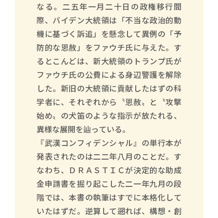
なる。二五年一月二十日の政権移行間
際、バイデン大統領は「不当な政治的動
機に基づく訴追」を懸念して異例の「予
防的な恩赦」をファウチ氏に与えた。す
るとこんどは、新大統領のトランプ氏が
ファウチ氏の公費による身辺警護を解除
した。新旧の大統領に貢献したはずの科
学者に、それぞれから〝恩赦〟と〝攻撃
始め〟の犬笛のような指示が放たれる、
異様な展開を辿っている。
『武漢コンフィデンシャル』の単行本が
発表されたのは二二年八月のことだ。す
なわち、ＤＲＡＳＴＩＣが決定的な助成
金申請書を掘り起こした二一年九月の段
階では、本書の執筆はすでに本格化して
いたはずだ。逆算して遡れば、構想・創