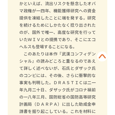
かといえば、流出リスクを懸念したオバ
マ政権が一四年、機能獲得研究への資金
提供を凍結したことに端を発する。研究
を続けるためにしかたなく捻り出された
のが、国外で唯一、高度な研究を行って
いたＷＩＶとの提携であり、そこにエコ
ヘルスも登場することになる。
このあたりは本作『武漢コンフィデン
シャル』の読みどころと重なるのであえ
て詳しく述べないが、石氏とダザック氏
のコンビには、その後、さらに衝撃的な
事実も判明した。ＤＲＡＳＴＩＣは二一
年九月二十日、ダザック氏がコロナ禍前
の一八年三月、国防総省の国防高等研究
計画局（ＤＡＲＰＡ）に出した助成金申
請書を掘り起こしている。これを材料に