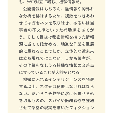
も、米中対立に絡む、機微情報だ。
公開情報はもちろん、怪情報や的外れ
な分析を排除するため、複数をつきあわ
せてはガセネタを取り除き、あるいは当
事者の不文律といった補助線をあてが
う。そして最後は秘密情報を持った情報
源に当てて確かめる。地道な作業を重層
的に重ねることでしか、立体的な近未来
は立ち現れてはこない。しかも著者が、
その作業をなしうる特殊な情報の交差点
に立っていることが大前提となる。
機微にふれるインテリジェンスを発表
する以上、ネタ元は秘匿しなければなら
ない。だからこそ物語に溶け込ませる形
を取るものの、スパイや医務官僚を登場
させて架空の現実を描いたフィクション