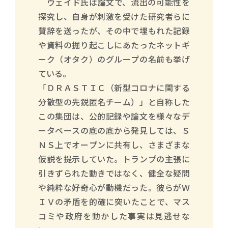
ウェイド氏は論文で、流出の可能性を
探究し、自身が刺激を受けた研究者らに
賛辞を送ったが、その中で埋もれた記録
や資料の掘り起こしにあたったネットギ
ーク（オタク）のグループの名前も挙げ
ている。
「ＤＲＡＳＴＩＣ（新型コロナに関する
分散型の先鋭匿名チーム）」と自称した
この集団は、公的記録や論文を様々なデ
ータベースの底の底から発見しては、Ｓ
ＮＳ上でオープンに共有し、さまざまな
仮説を提示していた。トランプの主張に
引きずられた動きではなく、健全な疑問
や純粋な好奇心が動機だった。彼らがＷ
ＩＶの矛盾を的確に突いたことで、マス
コミや政府を動かした事実は見逃せな