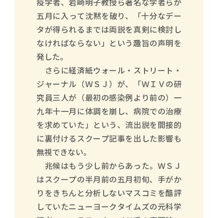
疫学者、岩崎明子教授ら著名な学者らが
五月に入って沈黙を破り、「十分なデー
タが得られるまでは両説を真剣に検討し
なければならない」という趣旨の声明を
発した。
さらに経済紙ウォール・ストリート・
ジャーナル（ＷＳＪ）が、「ＷＩＶの研
究員三人が（最初の感染例より前の）一
九年十一月に体調を崩し、病院での治療
を求めていた」という、流出説を間接的
に裏付けるスクープ記事を出した影響も
無視できない。
兆候はもう少し前からあった。ＷＳＪ
はスクープの半月前の五月初旬、手がか
りをきちんと分析しないマスコミを酷評
していたニューヨークタイムズの元科学