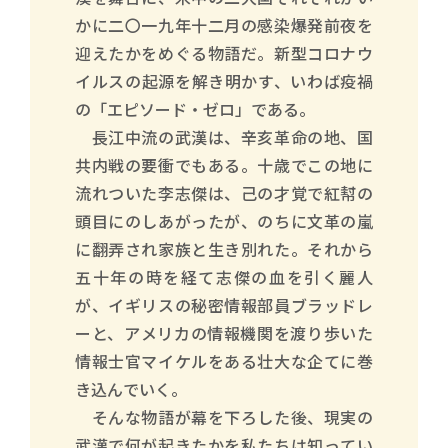
かに二〇一九年十二月の感染爆発前夜を
迎えたかをめぐる物語だ。新型コロナウ
イルスの起源を解き明かす、いわば疫禍
の「エピソード・ゼロ」である。
長江中流の武漢は、辛亥革命の地、国
共内戦の要衝でもある。十歳でこの地に
流れついた李志傑は、己の才覚で紅幇の
頭目にのしあがったが、のちに文革の嵐
に翻弄され家族と生き別れた。それから
五十年の時を経て志傑の血を引く麗人
が、イギリスの秘密情報部員ブラッドレ
ーと、アメリカの情報機関を渡り歩いた
情報士官マイケルをある壮大な企てに巻
き込んでいく。
そんな物語が幕を下ろした後、現実の
武漢で何が起きたかを私たちは知ってい