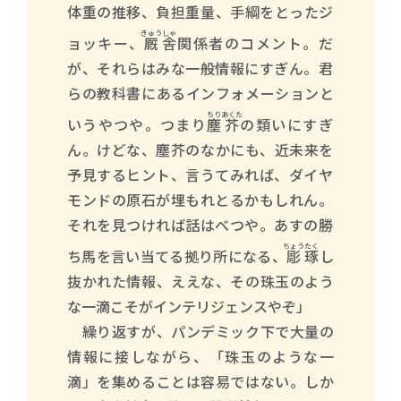
体重の推移、負担重量、手綱をとったジ
きゅう
しゃ
ョッキー、
厩
舎
関係者のコメント。だ
が、それらはみな一般情報にすぎん。君
らの教科書にあるインフォメーションと
ちり
あくた
いうやつや。つまり
塵
芥
の類いにすぎ
ん。けどな、塵芥のなかにも、近未来を
予見するヒント、言うてみれば、ダイヤ
モンドの原石が埋もれとるかもしれん。
それを見つければ話はべつや。あすの勝
ちょう
たく
ち馬を言い当てる拠り所になる、
彫
琢
し
抜かれた情報、ええな、その珠玉のよう
な一滴こそがインテリジェンスやぞ」
繰り返すが、パンデミック下で大量の
情報に接しながら、「珠玉のような一
滴」を集めることは容易ではない。しか