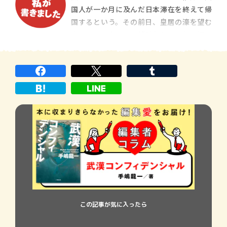
か分からない。著者にとって、この人が最
国人が一か月に及んだ日本滞在を終えて帰
初の関門なのである。本作は長江流域に広
国するという。その前日、皇居の濠を望む
がる要衝、武漢が主な舞台である。近代中
ホテルのラウンジで雑談をしていた。初め
国の黎明を告
ての日本では随分苦労したらしいが、この
国はとても気に入ったらしい。そんな彼が
突然真顔で一つだけ教えてほしいと言う。
この記事が気に入ったら