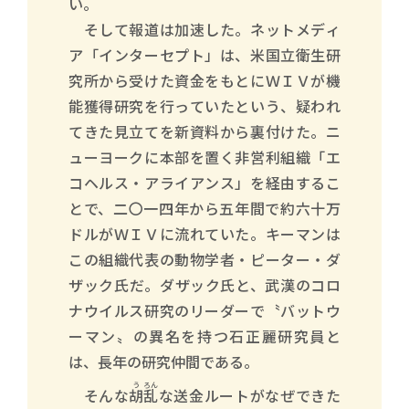
い。
そして報道は加速した。ネットメディ
ア「インターセプト」は、米国立衛生研
究所から受けた資金をもとにＷＩＶが機
能獲得研究を行っていたという、疑われ
てきた見立てを新資料から裏付けた。ニ
ューヨークに本部を置く非営利組織「エ
コヘルス・アライアンス」を経由するこ
とで、二〇一四年から五年間で約六十万
ドルがＷＩＶに流れていた。キーマンは
この組織代表の動物学者・ピーター・ダ
ザック氏だ。ダザック氏と、武漢のコロ
ナウイルス研究のリーダーで〝バットウ
ーマン〟の異名を持つ石正麗研究員と
は、長年の研究仲間である。
う
ろん
そんな
胡
乱
な送金ルートがなぜできた