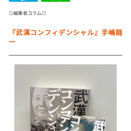
◎編集者コラム◎
『武漢コンフィデンシャル』手嶋龍
一