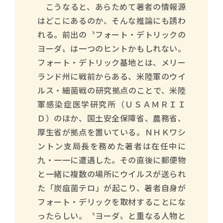
こうなると、あらためて著者の情報源
はどこにあるのか、そんな推論にも誘わ
れる。前出の〝フォート・デトリックの
ヨーダ〟は一つのヒントかもしれない。
フォート・デトリック基地とは、メリー
ランド州に戦前からある、米陸軍のウイ
ルス・細菌戦の研究拠点のことで、米陸
軍感染症医学研究所（ＵＳＡＭＲＩＩ
Ｄ）のほか、国土安全保障省、農務省、
厚生省が拠点を置いている。ＮＨＫワシ
ントン支局長を務めた著者は在任中に
九・一一に遭遇した。その直後に郵便物
と一緒に複数の場所にウイルスが送られ
た「炭疽菌テロ」が起こり、著者自身が
フォート・デリックを取材することにな
ったらしい。〝ヨーダ〟と重なる人物と