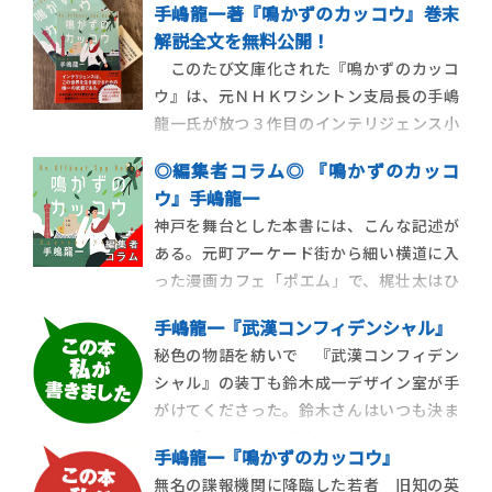
手嶋龍一著『鳴かずのカッコウ』巻末
解説全文を無料公開！
このたび文庫化された『鳴かずのカッコ
ウ』は、元ＮＨＫワシントン支局長の手嶋
龍一氏が放つ３作目のインテリジェンス小
説である。公安調査庁という実在の情報組
◎編集者コラム◎ 『鳴かずのカッコ
織を題材とするが、北朝鮮の拉致問題や
ウ』手嶋龍一
９.11テロといった重大事案を描いた従来の
神戸を舞台とした本書には、こんな記述が
作品と比して、本作のタッチはカジュアル
ある。元町アーケード街から細い横道に入
ですらある。しかし、騙されてはいけな
った漫画カフェ「ポエム」で、梶壮太はひ
い。
とりの男と向かい合っていた。男は店主お
手嶋龍一『武漢コンフィデンシャル』
勧めのブレンドを、壮太は熱いミルク珈琲
秘色の物語を紡いで 『武漢コンフィデン
を手にして、囁くように話し込んでいる。
シャル』の装丁も鈴木成一デザイン室が手
店内には地元のアーティストが作詞・作曲
がけてくださった。鈴木さんはいつも決ま
したヒップホップが流れ、ふたりの会話は
って「まずゲラを拝読してから――」と言い、
周りの席から聞き
手嶋龍一『鳴かずのカッコウ』
作品を読み終わるまで引き受けてくれるの
無名の諜報機関に降臨した若者 旧知の英