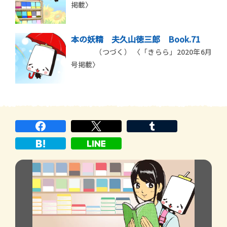
掲載〉
本の妖精 夫久山徳三郎 Book.71
（つづく） 〈「きらら」2020年6月
号掲載〉