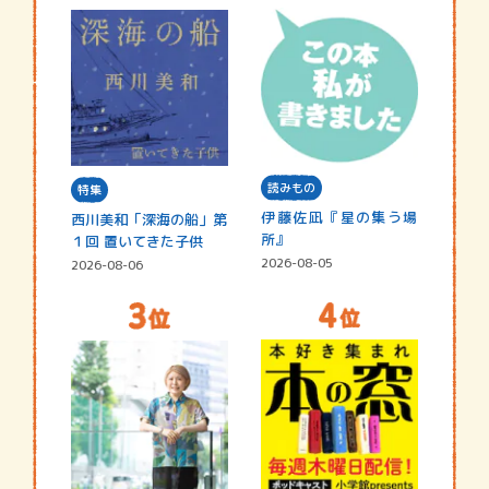
読みもの
特集
伊藤佐凪『星の集う場
西川美和「深海の船」第
所』
１回 置いてきた子供
2026-08-05
2026-08-06