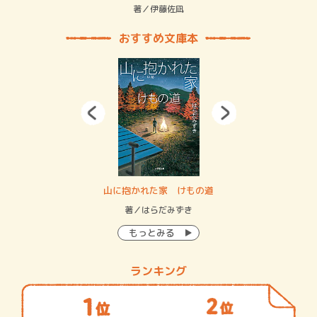
緒
著／伊藤佐凪
著／
おすすめ文庫本
・システム
山に抱かれた家 けもの道
神
イン…
著／はらだみずき
著
もっとみる
ランキング