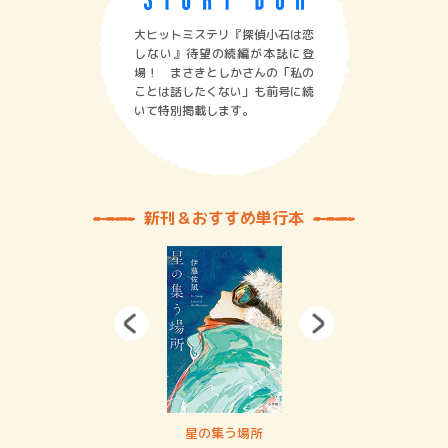
大ヒットミステリ『探偵小石は恋
しない』待望の続編が本誌に登
場！ まさきとしかさんの「私の
ことは話したくない」も前号に続
いて特別掲載します。
新刊＆おすすめ単行本
 二重拘束の…
星の集う場所
記憶