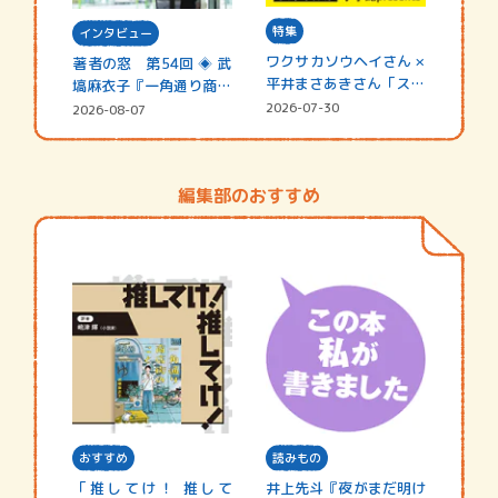
特集
インタビュー
ワクサカソウヘイさん ×
著者の窓 第54回 ◈ 武
平井まさあきさん「スペ
塙麻衣子『一角通り商店
シャ…
街の…
2026-07-30
2026-08-07
編集部のおすすめ
おすすめ
読みもの
「推してけ！ 推して
井上先斗『夜がまだ明け