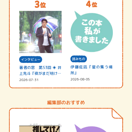
読みもの
インタビュー
伊藤佐凪『星の集う場
著者の窓 第53回 ◈ 井
所』
上先斗『夜がまだ明けな
い』
2026-08-05
2026-07-31
編集部のおすすめ