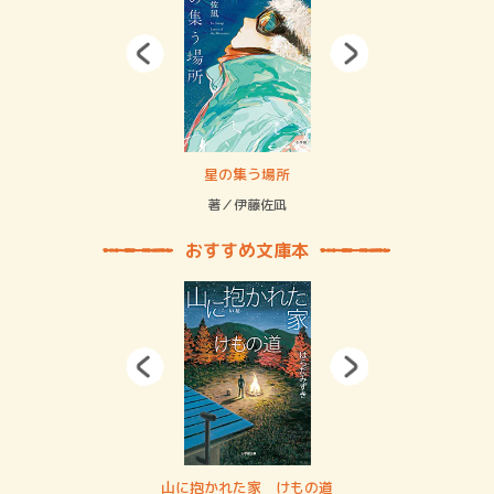
 二重拘束の…
星の集う場所
記憶
緒
著／伊藤佐凪
著／
おすすめ文庫本
・システム
山に抱かれた家 けもの道
神