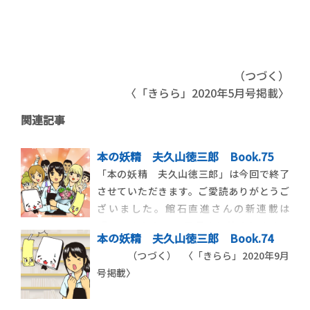
（つづく）
〈「きらら」2020年5月号掲載〉
関連記事
本の妖精 夫久山徳三郎 Book.75
「本の妖精 夫久山徳三郎」は今回で終了
させていただきます。ご愛読ありがとうご
ざいました。館石直進さんの新連載は
『WEBきらら』11月号より始まります。
本の妖精 夫久山徳三郎 Book.74
〈「きらら」2020年10月号掲載〉
（つづく） 〈「きらら」2020年9月
号掲載〉