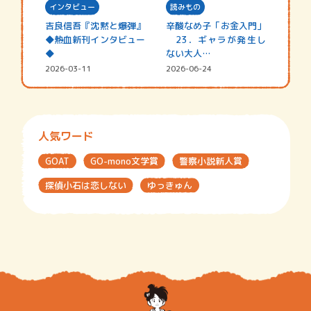
インタビュー
読みもの
吉良信吾『沈黙と爆弾』
辛酸なめ子「お金入門」
◆熱血新刊インタビュー
23．ギャラが発生し
◆
ない大人…
2026-03-11
2026-06-24
人気ワード
GOAT
GO-mono文学賞
警察小説新人賞
探偵小石は恋しない
ゆっきゅん