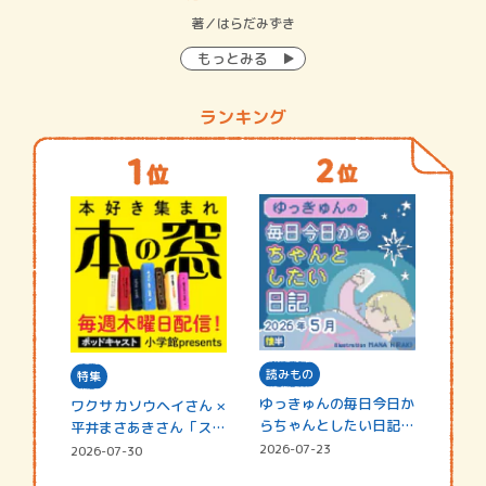
イン…
著／はらだみずき
著
もっとみる
ランキング
読みもの
特集
ゆっきゅんの毎日今日か
ワクサカソウヘイさん ×
らちゃんとしたい日記
平井まさあきさん「スペ
☆202…
シャ…
2026-07-23
2026-07-30