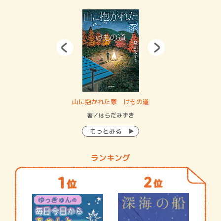
・システム
山に抱かれた家 けもの道
神
イン…
著／はらだみずき
著
もっとみる
ランキング