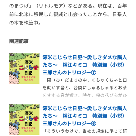
のまつげ』（リトルモア）などがある。現在は、百年
前に北米に移民した親戚と出会ったことから、日系人
の本を執筆中。
関連記事
滞米こじらせ日記～愛しきダメな隣人
たち～ 桐江キミコ 特別編（小説）
三郎さんのトリロジー⑦
陽（ひ）だまりの中、くちゃくちゃと口
を動かす音と、合間にしゅるしゅるとお茶
をすする音が響き、時々、桜の花びらがひ
らひらと舞い降りた。まるで時間まで陽だ
滞米こじらせ日記～愛しきダメな隣人
まりの中で固まってしまったようなひととき
たち～ 桐江キミコ 特別編（小説）
だった。みんな、黙って、花見弁当を食べ続
三郎さんのトリロジー⑥
けた。 花見弁当を食べながら三郎さんに
「そういうわけで、当社の規定に準じて研
何と声をかけたらいいのか、考 […]