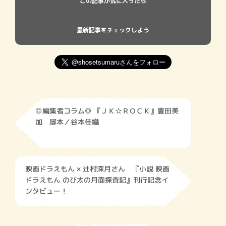
この記事が気に入ったら
最新記事をチェックしよう
◎編集者コラム◎ 『ＪＫ☆ＲＯＣＫ』豊田美
加 脚本／谷本佳織
映画ドラえもん × 辻村深月さん 『小説 映画
ドラえもん のび太の月面探査記』刊行記念イ
ンタビュー！