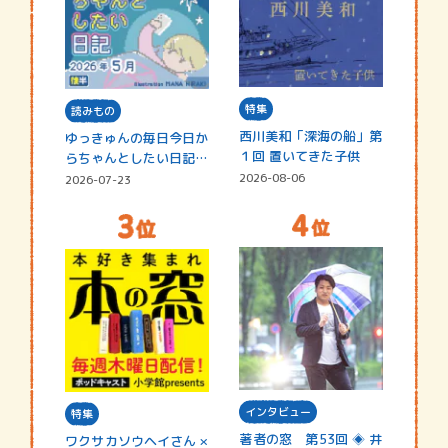
特集
読みもの
西川美和「深海の船」第
ゆっきゅんの毎日今日か
１回 置いてきた子供
らちゃんとしたい日記
☆202…
2026-08-06
2026-07-23
インタビュー
特集
著者の窓 第53回 ◈ 井
ワクサカソウヘイさん ×