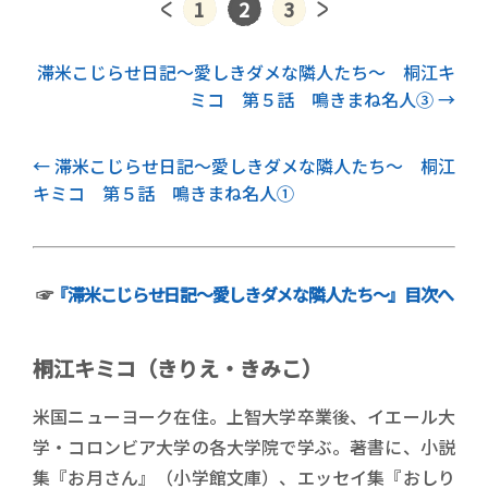
1
2
3
次記事
滞米こじらせ日記～愛しきダメな隣人たち～ 桐江キ
ミコ 第５話 鳴きまね名人③
前記事
滞米こじらせ日記～愛しきダメな隣人たち～ 桐江
キミコ 第５話 鳴きまね名人①
☞
『滞米こじらせ日記～愛しきダメな隣人たち～』目次へ
桐江キミコ（きりえ・きみこ）
米国ニューヨーク在住。上智大学卒業後、イエール大
学・コロンビア大学の各大学院で学ぶ。著書に、小説
集『お月さん』（小学館文庫）、エッセイ集『おしり