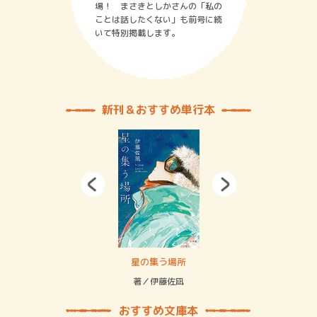
場！ まさきとしかさんの「私の
ことは話したくない」も前号に続
いて特別掲載します。
新刊＆おすすめ単行本
 二重拘束の…
星の集う場所
記憶
緒
著／伊藤佐凪
著／
おすすめ文庫本