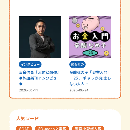
インタビュー
読みもの
吉良信吾『沈黙と爆弾』
辛酸なめ子「お金入門」
◆熱血新刊インタビュー
23．ギャラが発生し
◆
ない大人…
2026-03-11
2026-06-24
人気ワード
GOAT
GO-mono文学賞
警察小説新人賞