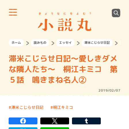
ホーム
読みもの
エッセイ
滞米こじらせ日記
滞米
滞米こじらせ日記～愛しきダメ
な隣人たち～ 桐江キミコ 第
５話 鳴きまね名人②
2019/02/07
滞米こじらせ日記
桐江キミコ