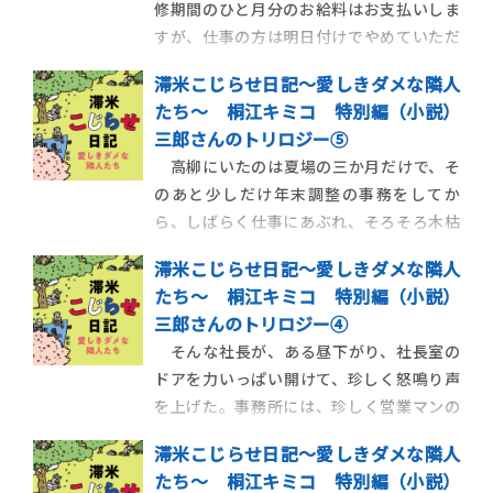
修期間のひと月分のお給料はお支払いしま
すが、仕事の方は明日付けでやめていただ
くことにしましたので。その旨、ご本人に
滞米こじらせ日記～愛しきダメな隣人
は先ほどお伝えいたしましたが、なにぶ
たち～ 桐江キミコ 特別編（小説）
ん、紹介していただいたものですから、一
三郎さんのトリロジー⑤
応お伝えしないと、ということになりまし
高柳にいたのは夏場の三か月だけで、そ
て」 人事課長が締めくくった。こん […]
のあと少しだけ年末調整の事務をしてか
ら、しばらく仕事にあぶれ、そろそろ木枯
らしが吹き始めるころになって派遣された
滞米こじらせ日記～愛しきダメな隣人
のは大手ホームセンターのチェーン店だっ
たち～ 桐江キミコ 特別編（小説）
た。配属先はフラワー部門で、水をやった
三郎さんのトリロジー④
り、肥料をやったり、植え替えや剪定をした
そんな社長が、ある昼下がり、社長室の
り、ハダニやアブラムシを退治したり […]
ドアを力いっぱい開けて、珍しく怒鳴り声
を上げた。事務所には、珍しく営業マンの
中村さんがいた。 「山田（やまだ）さん用
滞米こじらせ日記～愛しきダメな隣人
に、喪中の商品を持っていくやつがある
たち～ 桐江キミコ 特別編（小説）
か！」 社長は怒鳴った。赤ら顔がますま