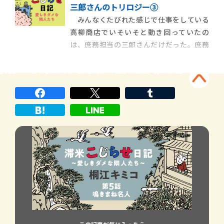
三郎さんのトリロジー③
す赤くなって、まるでトマトだった。 中
みんなくたびれた感じで仕事をしている
村さんは、険しい顔をして、もそ […]
高柳商店でいそいそと動き回っていたの
は、庶務担当の三郎さんだけだった。庶務
担当といえば聞こえはいいけれど、ここで
も三郎さんは、用務員さんで、やっぱり教会
でしていたことと同じようなこと──窓を
拭いたり床を掃いたり電球を取り換えた
り、といろんな雑用をしていた。倉庫に […]