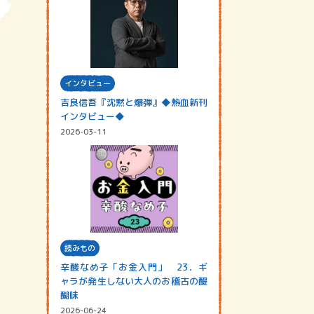
インタビュー
吉良信吾『沈黙と爆弾』◆熱血新刊
インタビュー◆
2026-03-11
読みもの
辛酸なめ子「お金入門」 23．ギ
ャラが発生しない大人のお稽古の醍
醐味
2026-06-24