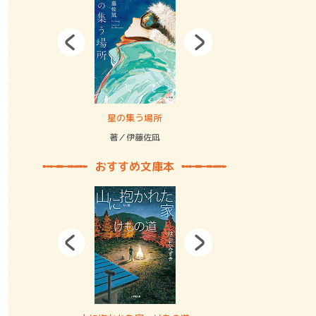
拘束の…
星の集う場所
記憶とツリ
著／伊藤佐凪
著／何 致
おすすめ文庫本