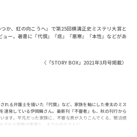
、『いつか、虹の向こうへ』で第25回横溝正史ミステリ大賞と
ビュー。著書に『代償』『痣』『悪寒』『本性』などがあ
〈「STORY BOX」2021年3月号掲載〉
』
される弁護士を描いた『代償』など、家族を軸にした骨太のミス
ーを連発している伊岡瞬さん。最新刊『不審者』も、秋の刊行から
ています。平凡だった家族に、不審な男が入りこんでくる、緊迫感
かされる衝撃の事実と、まさかのラストに、