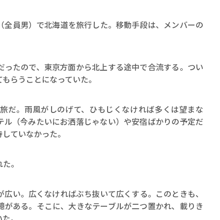
全員男）で北海道を旅行した。移動手段は、メンバーの
ったので、東京方面から北上する途中で合流する。つい
てもらうことになっていた。
賞金稼ぎスリーサム！ 二重
著／川瀬七緒
旅だ。雨風がしのげて、ひもじくなければ多くは望まな
テル（今みたいにお洒落じゃない）や安宿ばかりの予定だ
待していなかった。
れた。
広い。広くなければぶち抜いて広くする。このときも、
憶がある。そこに、大きなテーブルが二つ置かれ、載りき
いた。