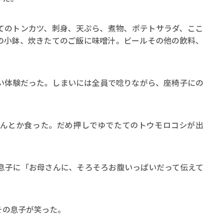
ロボット・イン・ザ・シ
著／デボラ・イン…
のトンカツ、刺身、天ぷら、煮物、ポテトサラダ、ここ
の小鉢、炊きたてのご飯に味噌汁。ビールその他の飲料、
体験だった。しまいには全員で唸りながら、座椅子にの
んとか食った。だめ押しでゆでたてのトウモロコシが出
子に「お母さんに、そろそろお腹いっぱいだって伝えて
の息子が笑った。