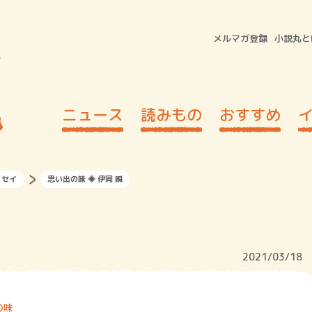
メルマガ登録
小説丸と
ニュース
読みもの
おすすめ
ッセイ
思い出の味 ◈ 伊岡 瞬
2021/03/18
の味