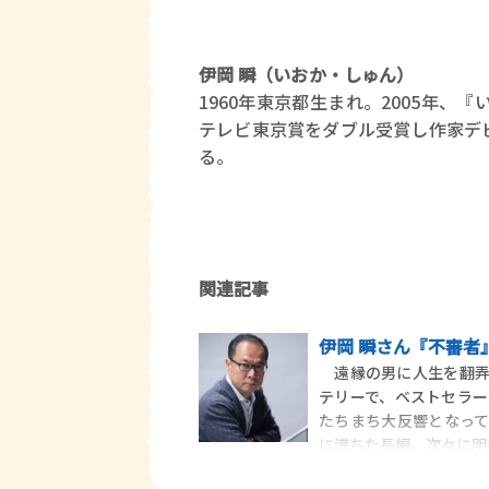
伊岡 瞬（いおか・しゅん）
1960年東京都生まれ。2005年
テレビ東京賞をダブル受賞し作家デ
る。
関連記事
伊岡 瞬さん『不審者
遠縁の男に人生を翻弄
テリーで、ベストセラ
たちまち大反響となっ
に満ちた長編。次々に明