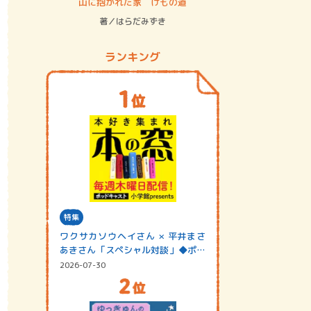
ステム
山に抱かれた家 けもの道
神無島
著／はらだみずき
著／あさ
ランキング
特集
ワクサカソウヘイさん × 平井まさ
あきさん「スペシャル対談」◆ポッ
ドキャスト…
2026-07-30