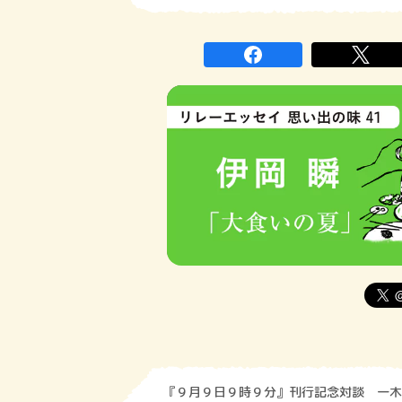
『９月９日９時９分』刊行記念対談 一木