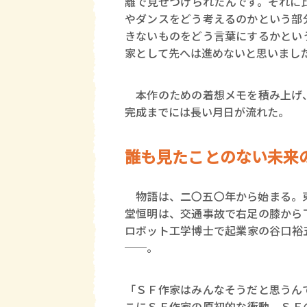
離で見せつけられたんです。それに
やダンスをどう考えるのかという部
きないものをどう言葉にするかとい
家として先へは進めないと思いまし
本作のための着想メモを積み上げ、
完成までには長い月日が流れた。
誰も見たことのない未来
物語は、二〇五〇年から始まる。東
堂恒明は、交通事故で右足の膝から
ロボット工学博士で起業家の谷口裕
──。
「ＳＦ作家はみんなそうだと思うん
こにＳＦ作家の原初的な衝動、ＳＦ