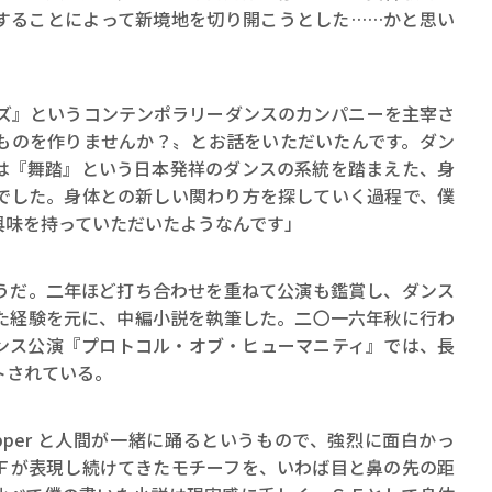
ロボット・イン・ザ・シ
することによって新境地を切り開こうとした……かと思い
著／デボラ・イン…
ーズ』というコンテンポラリーダンスのカンパニーを主宰さ
ものを作りませんか？〟とお話をいただいたんです。ダン
は『舞踏』という日本発祥のダンスの系統を踏まえた、身
でした。身体との新しい関わり方を探していく過程で、僕
興味を持っていただいたようなんです」
だ。二年ほど打ち合わせを重ねて公演も鑑賞し、ダンス
た経験を元に、中編小説を執筆した。二〇一六年秋に行わ
ンス公演『プロトコル・オブ・ヒューマニティ』では、長
トされている。
pper と人間が一緒に踊るというもので、強烈に面白かっ
Ｆが表現し続けてきたモチーフを、いわば目と鼻の先の距