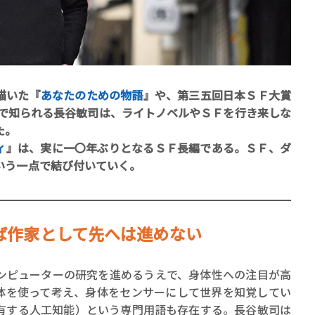
描いた『
あなたのための物語
』や、第三五回日本ＳＦ大賞
で知られる長谷敏司は、ライトノベルやＳＦを行き来しな
賞金稼ぎスリーサム！ 二重
た。
著／川瀬七緒
ィ
』は、実に一〇年ぶりとなるＳＦ長編である。ＳＦ、ダ
いう一点で結び付いていく。
ば作家として先へは進めない
ピューターの研究を進めるうえで、身体性への注目が高
体を使って考え、身体をセンサーにして世界を知覚してい
体性を有する人工知能）という専門用語も存在する。長谷敏司は