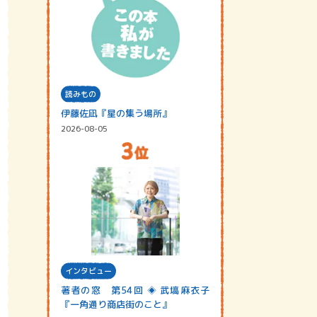
読みもの
伊藤佐凪『星の集う場所』
2026-08-05
インタビュー
著者の窓 第54回 ◈ 武塙麻衣子
『一角通り商店街のこと』