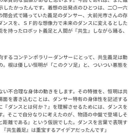
示したかったんです。着想の出発点のひとつは、二〇一六
の閉会式で踊っていた義足のダンサー、大前光市さんの存
ダンスを、ＳＦ的な想像力で未来のダンスに変えるとした
能を持ったロボット義足と人間が『共生』しながら踊る、
するコンテンポラリーダンサーにとって、共生義足は動
の。根は優しい恒明が「このクソ足」と、ついつい悪態を
ない不合理な身体の動きをします。その特徴を、恒明は共
場面を書き込むことは、ダンサー特有の身体性を記述する
に『ダンスとは何か？』を理解させるためには、ダンスを
す。そこで自分なりに考えたのが、物語の中盤で登場しそ
と距離である』という仮説でした。ダンスを言葉で表現す
、『共生義足』は重宝するアイデアだったんです」