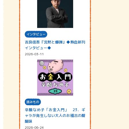
インタビュー
吉良信吾『沈黙と爆弾』◆熱血新刊
インタビュー◆
2026-03-11
読みもの
辛酸なめ子「お金入門」 23．ギ
ャラが発生しない大人のお稽古の醍
醐味
2026-06-24