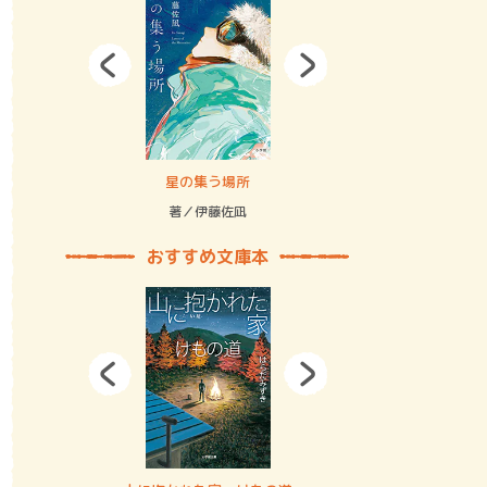
拘束の…
星の集う場所
記憶とツリ
著／伊藤佐凪
著／何 致
おすすめ文庫本