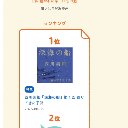
ステム
山に抱かれた家 けもの道
神無島
著／はらだみずき
著／あさ
ランキング
特集
西川美和「深海の船」第１回 置い
てきた子供
2026-08-06