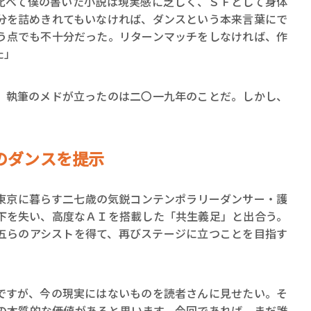
比べて僕の書いた小説は現実感に乏しく、ＳＦとして身体
分を詰めきれてもいなければ、ダンスという本来言葉にで
う点でも不十分だった。リターンマッチをしなければ、作
た」
執筆のメドが立ったのは二〇一九年のことだ。しかし、
のダンスを提示
京に暮らす二七歳の気鋭コンテンポラリーダンサー・護
下を失い、高度なＡＩを搭載した「共生義足」と出合う。
五らのアシストを得て、再びステージに立つことを目指す
ですが、今の現実にはないものを読者さんに見せたい。そ
の本質的な価値があると思います。今回であれば、まだ誰