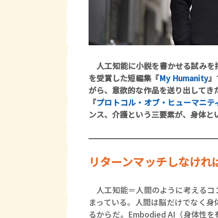
人工知能に小説を書かせる試みを
を受賞した短編集『
My Humanity
』
がら、意欲的な作品を送り出してき
『
プロトコル・オブ・ヒューマニテ
ンス、介護という三要素が、身体と
リターンマッチしなけれ
人工知能＝人間のように考えるコン
まっている。人間は脳だけでなく身
るからだ。Embodied AI（身