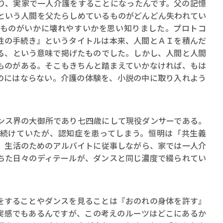
り、実家で一人介護をすることになったんです。父の記憶
という人間を父たらしめているものがどんどん失われてい
ものがいかに壊れやすいかを思い知りました。プロトコ
性の手続き』というタイトルは本来、人間とＡＩを積んだ
る、という意味で掲げたものでした。しかし、人間と人間
ものがある。そこもきちんと踏まえていかなければ、もは
のにはならない。介護の体験を、小説の中に取り入れよう
ス界の大御所であり七四歳にして現役ダンサーである。
続けていたが、認知症を患ってしまう。恒明は「共生義
、生活のためのアルバイトに従事しながら、家では一人介
ちた日々のディテールが、ダンスと同じ濃度で綴られてい
をすることやダンスを見ることは『おのれの身体を許す』
実感でもあるんですが、この考えのルーツはどこにあるか