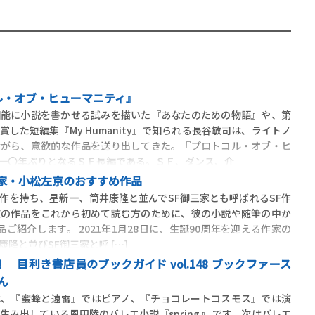
ル・オブ・ヒューマニティ』
知能に小説を書かせる試みを描いた『あなたのための物語』や、第
した短編集『My Humanity』で知られる長谷敏司は、ライトノ
ながら、意欲的な作品を送り出してきた。『プロトコル・オブ・ヒ
一〇年ぶりとなるＳＦ長編である。ＳＦ、ダンス、介
作家・小松左京のおすすめ作品
作を持ち、星新一、筒井康隆と並んでSF御三家とも呼ばれるSF作
京の作品をこれから初めて読む方のために、彼の小説や随筆の中か
ご紹介します。 2021年1月28日に、生誕90周年を迎える作家の
隆と並びSF御三家と呼 […]
 目利き書店員のブックガイド vol.148 ブックファース
ん
、『蜜蜂と遠雷』ではピアノ、『チョコレートコスモス』では演
み出している恩田陸のバレエ小説『spring』 です。次はバレエ