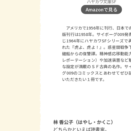
ハヤカワ文庫SF
Amazonで見る
アメリカで1956年に刊行、日本で
版刊行は1958年。サイボーグ009発
じ1964年にハヤカワSFシリーズで
れた『虎よ、虎よ！』。惑星間戦争
破船からの復讐譚。精神感応移動能
レポーテーション）や加速装置など
な設定が満載のＳＦ古典の名作。サ
グ009のコミックスとあわせてぜひ
いただきたい１冊です。
林 香公子（はやし・かくこ）
どちらかといえば読書家。