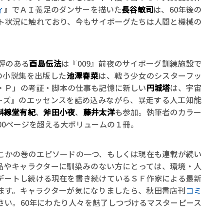
ィ
』でＡＩ義足のダンサーを描いた
長谷敏司
は、60年後の
ト状況に触れており、今もサイボーグたちは人間と機械の
評のある
酉島伝法
は『009』前夜のサイボーグ訓練施設で
の小説集を出版した
池澤春菜
は、戦う少女のシスターフッ
・Ｐ」の考証・脚本の仕事も記憶に新しい
円城塔
は、宇宙
リーズ』のエッセンスを詰め込みながら、暴走する人工知能
斜線堂有紀
、
斧田小夜
、
藤井太洋
も参加。執筆者のカラー
500ページを超える大ボリュームの１冊。
かの巻のエピソードの一つ、もしくは現在も連載が続い
品やキャラクターに馴染みのない方にとっては、環境・人
デートし続ける現在を書き続けているＳＦ作家による最新
ます。キャラクターが気になりましたら、秋田書店刊
コミ
さい。60年にわたり人々を魅了しつづけるマスターピース
。