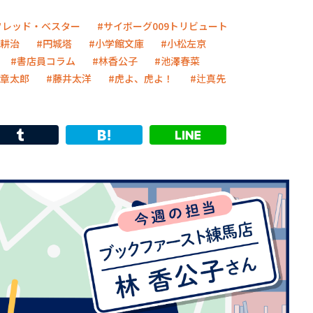
フレッド・ベスター
サイボーグ009トリビュート
耕治
円城塔
小学館文庫
小松左京
書店員コラム
林香公子
池澤春菜
章太郎
藤井太洋
虎よ、虎よ！
辻真先