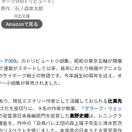
イボーグ009トリビュート』
ロボット・イン・ザ・シ
原作／石ノ森章太郎
著／デボラ・イン…
河出文庫
Amazonで見る
ーグ009
』のトリビュート小説集。昭和の東京五輪が開催
』で連載がスタートして以来、長年にわたり映画やアニメな
のサイボーグ戦士の物語です。今年誕生60周年を迎え、オ
ジー小説集が発売されました。
であり、現在ミステリー作家として活躍しておられる
辻真先
イズ化を皮切りに、９名の作家が執筆。『
グラーフ・ツェッ
の星雲賞日本長編部門を受賞した
高野史緒
は、レニングラ
捜査を。作中の「白鳥バレエ団の森上陽子先生と清水哲次
のリスペクトを感じました。本年度の日本ＳＦ大賞受賞作