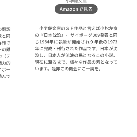
小学館文庫
Amazonで見る
小学館文庫のＳＦ作品と言えば小松左京
の翻訳
の『日本沈没』。サイボーグ009発表と同
表と同
じ1964年に執筆が開始され９年後の1973
再刊さ
年に完成・刊行された作品です。日本が沈
下の難
没し、日本人が流浪の民となるこの小説。
力（テ
現在に至るまで、様々な作品の素となって
魅力的
います。是非この機会にご一読を。
イボー
読んで