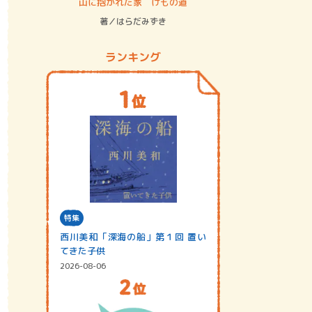
ステム
山に抱かれた家 けもの道
神無島
著／はらだみずき
著／あさ
ランキング
特集
西川美和「深海の船」第１回 置い
てきた子供
2026-08-06