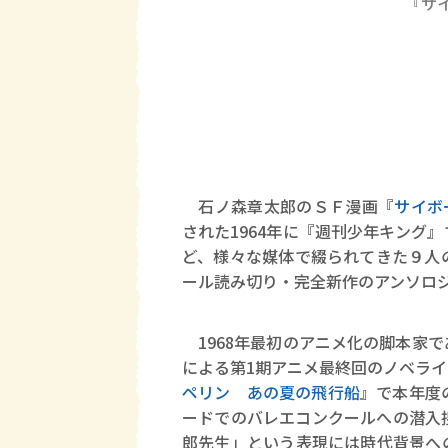
『サ
石ノ森章太郎のＳＦ漫画『
サイボ
された1964年に『週刊少年キング
ど、様々な媒体で綴られてきた９人
ール読み切り・完全新作のアンソロ
1968年最初のアニメ化の脚本家
による第1期アニメ最終回のノベラ
ペリン あの夏の飛行船
』で本年度
ードでのバレエコンクールへの潜入
郎先生」という表現には時代背景へ