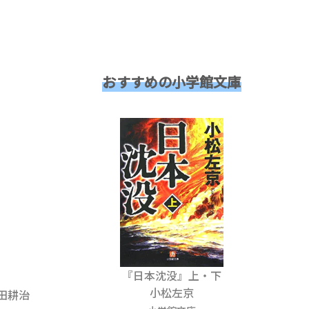
おすすめの小学館文庫
『日本沈没』上・下
小松左京
田耕治