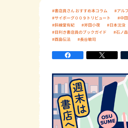
書店員さん おすすめ本コラム
アル
サイボーグ００９トリビュート
中田
斜線堂有紀
斧田小夜
日本沈没
目利き書店員のブックガイド
石ノ森
酉島伝法
長谷敏司