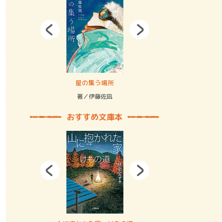
拘束の…
星の集う場所
記憶とツリ
著／伊藤佐凪
著／何 致
おすすめ文庫本