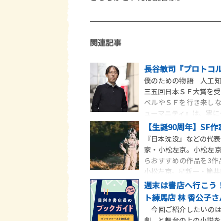
関連記事
長谷敏司『プロトコ
僕のための物語 人工
三五回日本ＳＦ大賞を受賞
ベルやＳＦを行き来し
ューマニティ』は、実に
【生誕90周年】SF
『日本沈没』などの代表
家・小松左京。小松左
らおすすめの作品を3作品
小松左京。星新一・筒井康
週末は書店へ行こう！
ト練馬店 林 香公子さ
今回ご紹介したいのは
劇、と舞台の上の小説を生