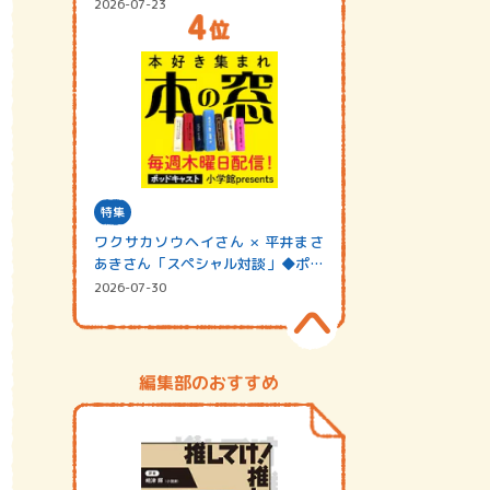
2026-07-23
特集
ワクサカソウヘイさん × 平井まさ
あきさん「スペシャル対談」◆ポッ
ドキャスト…
2026-07-30
編集部のおすすめ