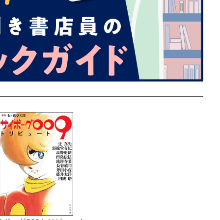
賞金稼ぎスリーサム！ 二重
著／川瀬七緒