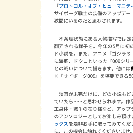
『
プロトコル・オブ・ヒューマニテ
サイボーグ戦士の装備のアップデー
狭間にいるのだと思わされます。
不条理状態にある人物描写では定
翻弄される様子を。今年の5月に初
ド小説を。また、アニメ「ゴジラＳ
に海底、ドクロといった『009シ
との戦いについて描きます。他には
×『サイボーグ009』を堪能できる
漫画が未完だけに、どの小説もどこ
ていたら……と思わせられます。作
工身体・戦争の在り様など、アップ
のアンソロジーとしてお楽しみ頂け
ックス
を是非お手に取ってみてくだ
に、この機会に触れてくださいませ