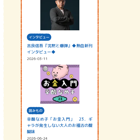
インタビュー
吉良信吾『沈黙と爆弾』◆熱血新刊
インタビュー◆
2026-03-11
読みもの
辛酸なめ子「お金入門」 23．ギ
ャラが発生しない大人のお稽古の醍
醐味
2026-06-24