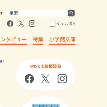
は
くわしく探す
インタビュー
特集
小学館文庫
練馬店 林 香公子さん
SNSでも情報配信!
ド