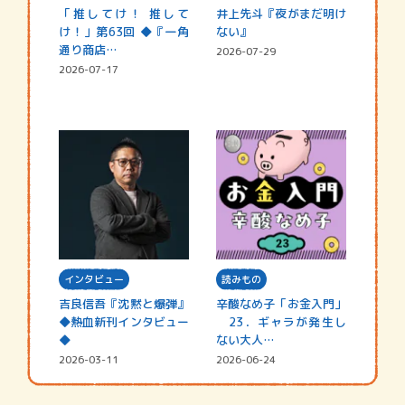
「推してけ！ 推して
井上先斗『夜がまだ明け
け！」第63回 ◆『一角
ない』
通り商店…
2026-07-29
2026-07-17
インタビュー
読みもの
吉良信吾『沈黙と爆弾』
辛酸なめ子「お金入門」
◆熱血新刊インタビュー
23．ギャラが発生し
◆
ない大人…
2026-03-11
2026-06-24