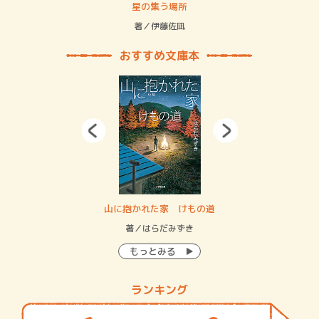
 二重拘束の…
星の集う場所
記憶
緒
著／伊藤佐凪
著／
おすすめ文庫本
・システム
山に抱かれた家 けもの道
神
イン…
著／はらだみずき
著
もっとみる
ランキング