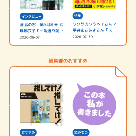
特集
インタビュー
ワクサカソウヘイさん ×
著者の窓 第54回 ◈ 武
平井まさあきさん「スペ
塙麻衣子『一角通り商店
シャ…
街の…
2026-07-30
2026-08-07
編集部のおすすめ
おすすめ
読みもの