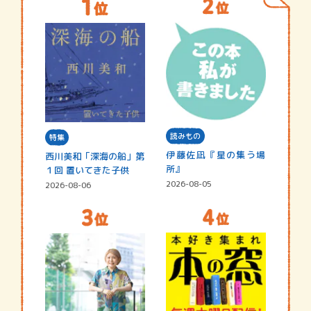
読みもの
特集
伊藤佐凪『星の集う場
西川美和「深海の船」第
所』
１回 置いてきた子供
2026-08-05
2026-08-06