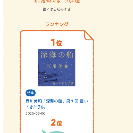
ステム
山に抱かれた家 けもの道
神無島
著／はらだみずき
著／あさ
ランキング
特集
西川美和「深海の船」第１回 置い
てきた子供
2026-08-06