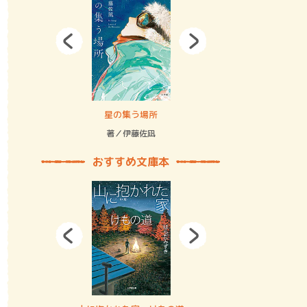
拘束の…
星の集う場所
記憶とツリ
著／伊藤佐凪
著／何 致
おすすめ文庫本