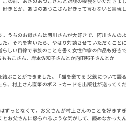
この前、あさのあつこさんと対談の機会をいただきまし
ロボット・イン・ザ・シ
』好きとか、あさのあつこさん好きって言わないと実現し
著／デボラ・イン…
。うちのお母さんは阿川さんが大好きで、阿川さんのよ
した。それを書いたら、やはり対談させていただくことに
憎らしい目線で家族のことを書く女性作家の作品も好きで
らももこさん、岸本佐知子さんとか向田邦子さんとか。
結ぶことができました。『猫を棄てる 父親について語る
書いたら、村上さん直筆のポストカードを出版社が送ってくだ
はずっとなくて。お父さんが村上さんのことを好きすぎ
くとお父さんに怒られるような気がして、読めなかったん