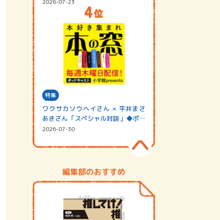
2026-07-23
特集
ワクサカソウヘイさん × 平井まさ
あきさん「スペシャル対談」◆ポッ
ドキャスト…
2026-07-30
編集部のおすすめ