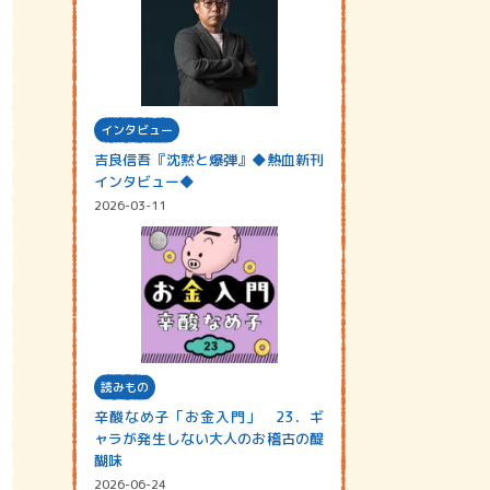
インタビュー
吉良信吾『沈黙と爆弾』◆熱血新刊
インタビュー◆
2026-03-11
読みもの
辛酸なめ子「お金入門」 23．ギ
ャラが発生しない大人のお稽古の醍
醐味
2026-06-24