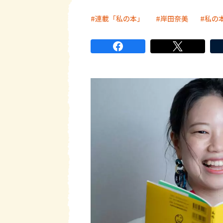
連載「私の本」
岸田奈美
私の