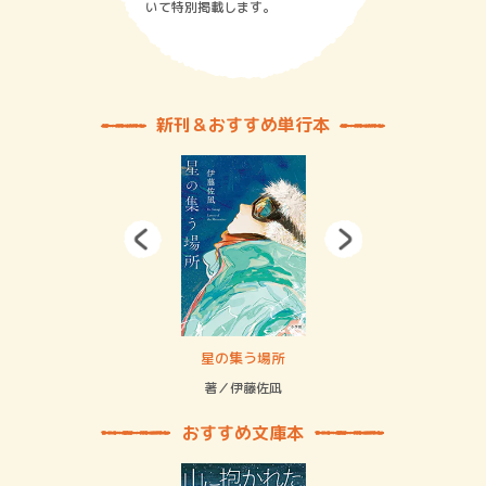
いて特別掲載します。
新刊＆おすすめ単行本
 二重拘束の…
星の集う場所
記憶
緒
著／伊藤佐凪
著／
おすすめ文庫本