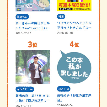
特集
読みもの
ワクサカソウヘイさん ×
ゆっきゅんの毎日今日か
平井まさあきさん「スペ
らちゃんとしたい日記
シャ…
☆202…
2026-07-30
2026-07-23
読みもの
インタビュー
高橋尚子『野生の暗き岸
著者の窓 第53回 ◈ 井
辺』
上先斗『夜がまだ明けな
い』
2026-08-04
2026-07-31