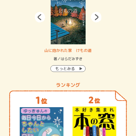
・システム
山に抱かれた家 けもの道
神
イン…
著／はらだみずき
著
もっとみる
ランキング