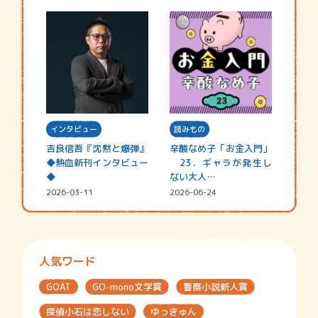
インタビュー
読みもの
吉良信吾『沈黙と爆弾』
辛酸なめ子「お金入門」
◆熱血新刊インタビュー
23．ギャラが発生し
◆
ない大人…
2026-03-11
2026-06-24
人気ワード
GOAT
GO-mono文学賞
警察小説新人賞
探偵小石は恋しない
ゆっきゅん