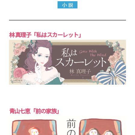
小 説
林 真理子「私はスカーレット」
青山七恵「前の家族」