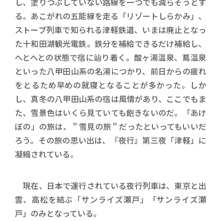
し、塗りつぶしていない路線を一つでも減らそうとす
る。あこがれの五能線を走る「リゾートしらかみ」、
ストーブ列車で知られる津軽鉄道、いまは廃止となっ
た十和田湖観光電鉄。鉄分を補給できるだけ補給し、
へとへとの状態で宿に辿り着く。酸ヶ湯温泉、蔦温泉
といった八甲田山系の名湯につかり、前日からの疲れ
をとるため早めの就寝となることが多かった。しか
し、真冬の八甲田山系の宿は風情があり、ここでもま
た、雪景色はいくら見ていても飽きないのだ。「あけ
ぼの」の旅は、＂雪見の旅＂だったといってもいいだ
ろう。その旅の思い出は、『夜行』第三夜「津軽」に
凝縮されている。
現在、日本で運行されている夜行列車は、東京と出
雲、高松を結ぶ「サンライズ瀬戸」「サンライズ瀬
戸」のみとなっている。