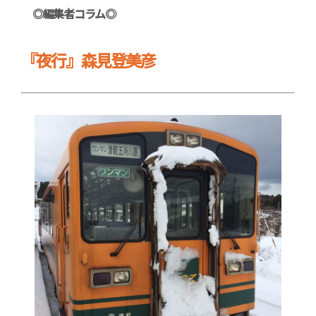
◎編集者コラム◎
『夜行』森見登美彦