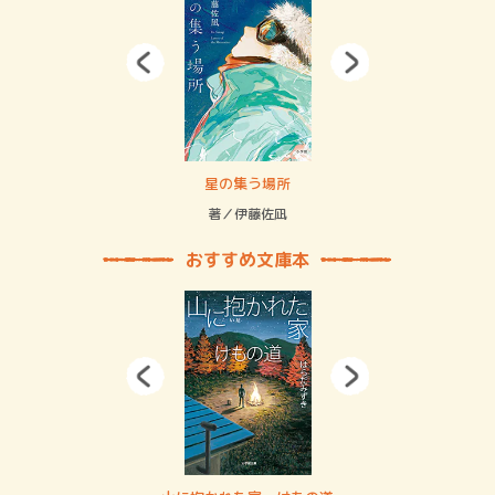
 二重拘束の…
星の集う場所
記憶
緒
著／伊藤佐凪
著／
おすすめ文庫本