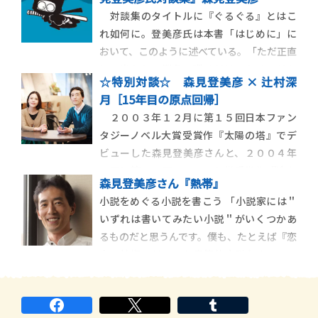
パ企画を主宰する上田誠さんによる二〇〇
対談集のタイトルに『ぐるぐる』とはこ
一年初演の舞台『サマータイムマシン・ブ
れ如何に。登美彦氏は本書「はじめに」に
ルース』。上田さんといえば、これ […]
おいて、このように述べている。「ただ正直
に、出たとこ勝負で喋るだけである。だか
☆特別対談☆ 森見登美彦 × 辻村深
ら私はたいていの対談でぐるぐるしてしま
月［15年目の原点回帰］
う。それゆえに『ぐるぐる問答』である」
２００３年１２月に第１５回日本ファン
すなわち、この『ぐるぐる』とは登美彦氏
タジーノベル大賞受賞作『太陽の塔』でデ
の対談相手への敬愛の念であったり、尊敬
ビューした森見登美彦さんと、２００４年
の心であったり
６月に第３１回メフィスト賞受賞作『冷た
森見登美彦さん『熱帯』
い校舎の時は止まる』でデビューした辻村
小説をめぐる小説を書こう 「小説家には＂
深月さんは、「ほぼ同期」だ。年齢は一歳
いずれは書いてみたい小説＂がいくつかあ
違いで、「同世代」でもある。 相前後して
るものだと思うんです。僕も、たとえば『恋
デビュー１５周年を迎える二人が、 […]
文の技術』はいつか書簡体小説をやってみ
たいと思って書いたもの。そうした＂いず
れは書きたいもの＂のひとつに、本の中に
本が出てくるような、入れ子になっている