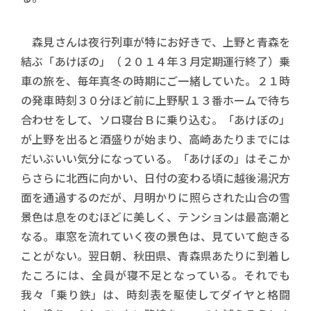
森見さんは夜行列車が特にお好きで、上野と青森を
結ぶ「あけぼの」（２０１４年３月定期運行終了）乗
車の旅を、毎年真冬の時期にご一緒していた。２１時
の発車時刻３０分ほど前に上野駅１３番ホームで待ち
合わせをして、ソロ寝台Ｂに乗り込む。「あけぼの」
が上野を出ると酒盛りが始まり、高崎あたりまでには
だいぶいい気分になっている。「あけぼの」はそこか
らさらに北西に向かい、日付の変わる頃に越後湯沢方
面を通過するのだが、月明かりに照らされた山合の雪
景色は息をのむほどに美しく、テンションは最高潮と
なる。車窓を流れていく夜の景色は、見ていて飽きる
ことがない。翌日朝、秋田県、青森県あたりに到着し
たころには、全員が寝不足となっている。それでも
我々「乗り鉄」は、時刻表を駆使してダイヤと格闘