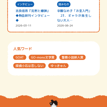
インタビュー
読みもの
吉良信吾『沈黙と爆弾』
辛酸なめ子「お金入門」
◆熱血新刊インタビュー
23．ギャラが発生し
◆
ない大人…
2026-03-11
2026-06-24
人気ワード
GOAT
GO-mono文学賞
警察小説新人賞
探偵小石は恋しない
ゆっきゅん