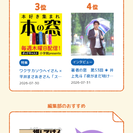
インタビュー
特集
著者の窓 第53回 ◈ 井
ワクサカソウヘイさん ×
上先斗『夜がまだ明けな
平井まさあきさん「スペ
い』
シャ…
2026-07-31
2026-07-30
編集部のおすすめ