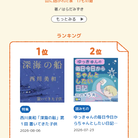
・システム
山に抱かれた家 けもの道
神
イン…
著／はらだみずき
著
もっとみる
ランキング
読みもの
特集
ゆっきゅんの毎日今日か
西川美和「深海の船」第
らちゃんとしたい日記
１回 置いてきた子供
☆202…
2026-07-23
2026-08-06