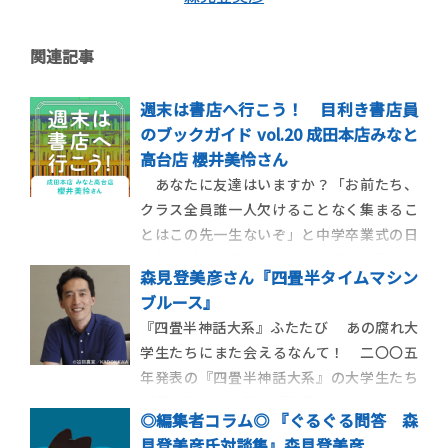
関連記事
週末は書店へ行こう！ 目利き書店員
のブックガイド vol.20 成田本店みなと
高台店 櫻井美怜さん
あなたに友達はいますか？「お前たち、
クラス全員誰一人欠けることなく集まるこ
とはこの先一生ないぞ」と中学卒業式の日
に先生がそう言った。それを聞いた私たち
森見登美彦さん『四畳半タイムマシン
はそんなわけがない、クラス会で必ず集ま
ブルース』
るんだと騒ぎ、廊下まで響き渡るブーイン
『四畳半神話大系』ふたたび あの腐れ大
グが起きたが、賭けてもいいと先生はやけ
学生たちにまた会えるなんて！ 二〇〇五
に強気だった。別に誰かが死ぬと言ってい
年発表の『四畳半神話大系』の大学生たち
るわけじじゃない
が再び登場する新作『四畳半タイムマシン
◎編集者コラム◎ 『ぐるぐる問答 森
ブルース』。物語の原案は、劇団ヨーロッ
見登美彦氏対談集』森見登美彦