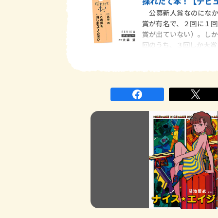
採れたて本！【デビュ
公募新人賞なのになか
賞が有名で、２回に１回
賞が出ていない）。しか
回のうち、３回しか大賞