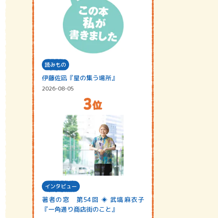
読みもの
伊藤佐凪『星の集う場所』
2026-08-05
インタビュー
著者の窓 第54回 ◈ 武塙麻衣子
『一角通り商店街のこと』