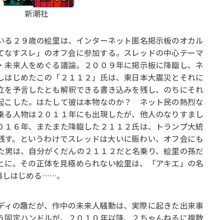
新潮社
る２９歳の絵里は、インターネット匿名掲示板のオカル
てなすスレ」のオフ会に参加する。スレッドの中心テーマ
・未来人をめぐる議論。２００９年に掲示板に降臨し、ネ
しはじめたこの「２１１２」氏は、東日本大震災とそれに
賞金稼ぎスリーサム！ 二重
立を予言したとも解釈できる書き込みを残し、のちにそれ
著／川瀬七緒
起こした。はたして彼は本物なのか？ ネット民の熱烈な
乗る人物は２０１１年にも出現したが、他人のなりすまし
０１６年、またまた降臨した２１１２氏は、トランプ大統
残す。というわけでスレッドは大いに賑わい、オフ会にも
た男は、自分がくだんの２１１２だと名乗り、絵里の孫だ
とに。その正体を見極められない絵里は、「アキエ」の名
稿しはじめる……。
ィの趣だが、作中の未来人騒動は、実際に起きた出来事
う固定ハンドルが、２０１０年以降、２ちゃんねるに複数