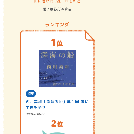
ステム
山に抱かれた家 けもの道
神無島
著／はらだみずき
著／あさ
ランキング
特集
西川美和「深海の船」第１回 置い
てきた子供
2026-08-06