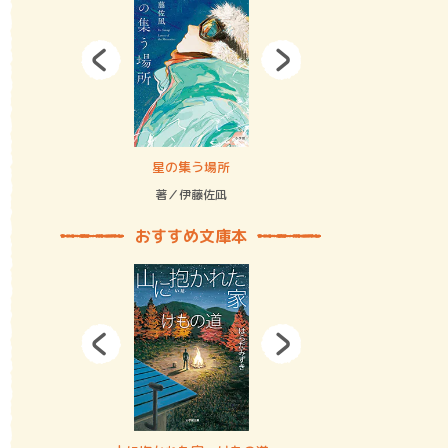
拘束の…
星の集う場所
記憶とツリ
著／伊藤佐凪
著／何 致
おすすめ文庫本