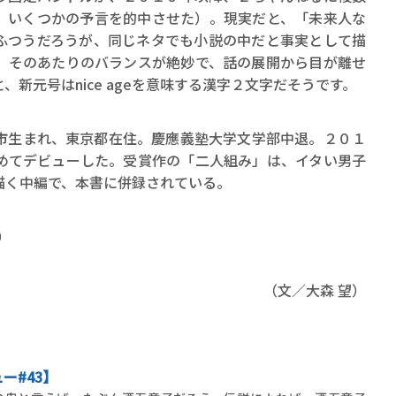
ロボット・イン・ザ・シ
、いくつかの予言を的中させた）。現実だと、「未来人な
著／デボラ・イン…
ふつうだろうが、同じネタでも小説の中だと事実として描
、そのあたりのバランスが絶妙で、話の展開から目が離せ
新元号はnice ageを意味する漢字２文字だそうです。
生まれ、東京都在住。慶應義塾大学文学部中退。２０１
めてデビューした。受賞作の「二人組み」は、イタい男子
描く中編で、本書に併録されている。
）
（文／大森 望）
ー#43】