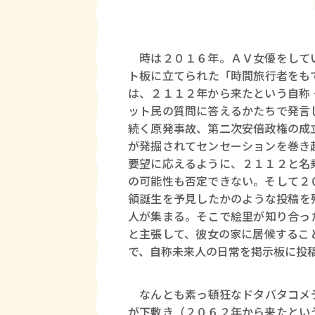
時は２０１６年。ＡＶ女優をしてい
ト板に立てられた「時間旅行者をも
は、２１１２年から来たという自称
ット民の質問に答えるかたちで発言
続く原発事故、第二次安倍政権の成
が発掘されてセンセーションを巻き
要望に応えるように、２１１２と名
の可能性も否定できない。そして２
領誕生を予見したかのような投稿を
人が集まる。そこで絵里が知り合っ
と主張して、彼女の家に居候するこ
で、自称未来人の日常を掲示板に投
なんとも素っ頓狂なドタバタコメデ
が下敷き（２０６２年から来たとい