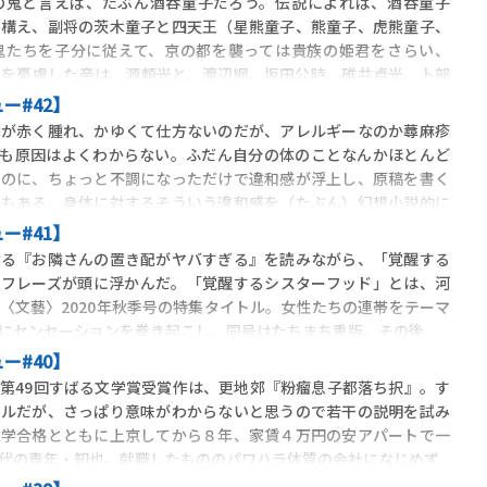
鬼と言えば、たぶん酒吞童子だろう。伝説によれば、酒吞童子
を構え、副将の茨木童子と四天王（星熊童子、熊童子、虎熊童子、
鬼たちを子分に従えて、京の都を襲っては貴族の姫君をさらい、
態を憂慮した帝は、源頼光と、渡辺綱、坂田公時、碓井貞光、卜部
ー#42】
が赤く腫れ、かゆくて仕方ないのだが、アレルギーなのか蕁麻疹
ても原因はよくわからない。ふだん自分の体のことなんかほとんど
るのに、ちょっと不調になっただけで違和感が浮上し、原稿を書く
でもある、身体に対するそういう違和感を（たぶん）幻想小説的に
ー#41】
る『お隣さんの置き配がヤバすぎる』を読みながら、「覚醒する
うフレーズが頭に浮かんだ。「覚醒するシスターフッド」とは、河
〈文藝〉2020年秋季号の特集タイトル。女性たちの連帯をテーマ
にセンセーションを巻き起こし、同号はたちまち重版。その後
ー#40】
第49回すばる文学賞受賞作は、更地郊『粉瘤息子都落ち択』。す
トルだが、さっぱり意味がわからないと思うので若干の説明を試み
大学合格とともに上京してから８年、家賃４万円の安アパートで一
代の青年・知也。就職したもののパワハラ体質の会社になじめず