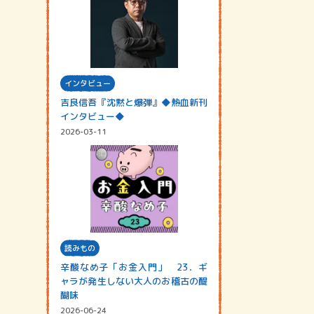
インタビュー
吉良信吾『沈黙と爆弾』◆熱血新刊
インタビュー◆
2026-03-11
読みもの
辛酸なめ子「お金入門」 23．ギ
ャラが発生しない大人のお稽古の醍
醐味
2026-06-24