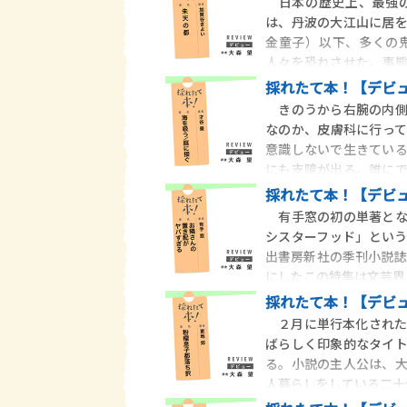
日本の歴史上、最強の
は、丹波の大江山に居
金童子）以下、多くの
人々を恐れさせた。事
季武の
採れたて本！【デビュ
きのうから右腕の内側
なのか、皮膚科に行っ
意識しないで生きてい
にも支障が出る。誰に
ふ
採れたて本！【デビュ
有手窓の初の単著とな
シスターフッド」とい
出書房新社の季刊小説誌
にしたこの特集は文芸界
採れたて本！【デビュ
２月に単行本化された
ばらしく印象的なタイ
る。小説の主人公は、
人暮らしをしている二十