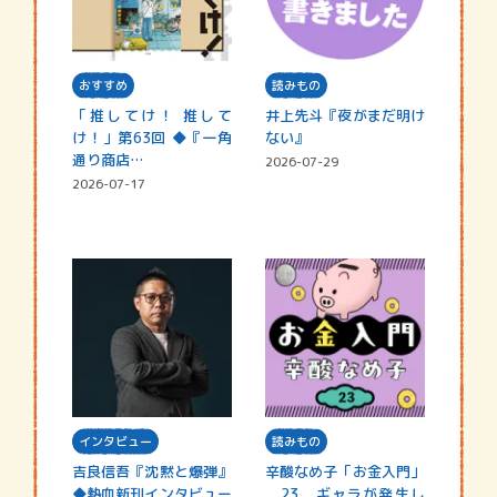
おすすめ
読みもの
「推してけ！ 推して
井上先斗『夜がまだ明け
け！」第63回 ◆『一角
ない』
通り商店…
2026-07-29
2026-07-17
インタビュー
読みもの
吉良信吾『沈黙と爆弾』
辛酸なめ子「お金入門」
◆熱血新刊インタビュー
23．ギャラが発生し