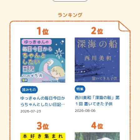
ランキング
特集
読みもの
西川美和「深海の船」第
ゆっきゅんの毎日今日か
１回 置いてきた子供
らちゃんとしたい日記
☆202…
2026-08-06
2026-07-23