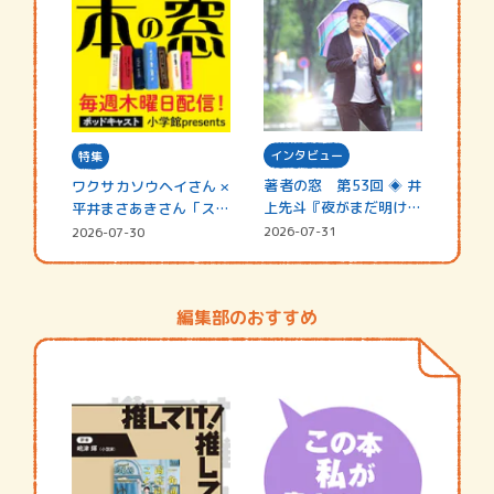
インタビュー
特集
著者の窓 第53回 ◈ 井
ワクサカソウヘイさん ×
上先斗『夜がまだ明けな
平井まさあきさん「スペ
い』
シャ…
2026-07-31
2026-07-30
編集部のおすすめ