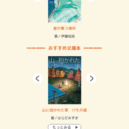
 二重拘束の…
星の集う場所
記憶
緒
著／伊藤佐凪
著／
おすすめ文庫本
・システム
山に抱かれた家 けもの道
神
イン…
著／はらだみずき
著
もっとみる