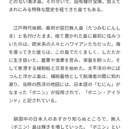
とのない海洋島。そのせいで、固有種の宝庫。加えて
まれにみる特殊な歴史を経てきた島でもある。
江戸時代後期、幕府が辰巳無人島（たつみむにんし
ま）と名付けたまま、捨て置かれた島に最初に住みつ
いたのは、欧米系の人々とハワイアンたちだった。海
を渡ってきた彼らは、この島でたくましく、したたか
に生き抜いた。農業や漁業を営み、家畜を飼った。そ
して寄港する捕鯨船と交易を始めた。太平洋の中にぽ
つんと浮かぶ島は、補給基地として航海者の間に知れ
渡り、当時の西洋の地図には、日本語の「むにん」が
なまった「ボニン」が採用されて、「ボニン・アイラ
ンド」と記されている。
鎖国中の日本人のあずかり知らぬところで、無人
（ボニン）島は輝きを増していった。「ボニン」とい