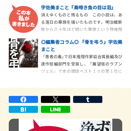
た。重い湿り気を帯びた風は膜のように皮
宇佐美まこと『鳥啼き魚の目は泪』
膚に貼りつき、体にもカーテンにも寝具に
消えゆくものと残るもの この小説は、あ
も、あらゆるものに海が染みてくるような
る落日の華族を描いたものです。明治維新
心地がする。窓際に置いた本棚を案じ、起
後から八十年ほど続いた華族という特権階
き上がって窓を閉め、再び寝台へと戻る。微
級のことは、現代人にはまったく馴染みの
睡みつつ夜に耳を
◎編集者コラム◎ 『骨を弔う』宇佐美
ないものでしょう。しかし莫大な資産を持
まこと
ち、広大な屋敷に住んで多くの使用人にか
「愚者の毒｣で日本推理作家協会賞長編及び
しずかれていた人々は確かにいて、そうい
連作短編部門を受賞し、「展望塔のラプン
う階級を頂いた社会も奇妙な秩序を保ちな
ツェル」で本の雑誌ベスト１０の第１位に
がら存在したので
選出された宇佐美まことさんが「長年、ず
っと書きたくて温め続けてきた」という長
編ミステリーです。小学校時代の同級生たち
が興じるようにして山中に埋めた骨格標
本。だが、それは本当に標本だったのか。
そのときに何が