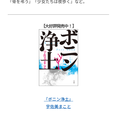
『骨を弔う』『少女たちは夜歩く』など。
【大好評発売中！】
『ボニン浄土』
宇佐美まこと