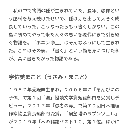
私の中で物語の種が生まれていた。長年、想像とい
う肥料を与え続けたせいで、種は芽を出して大きく成
長していった。こうなったらもう書くしかない。この
島に初めてやって来た人々の思いを現代にまで引き継
ぐ物語を。「ボニン浄土」はそんなふうにして生まれ
た。これはその後、「書く」という術を身につけた私
が、真に書きたかった物語である。
宇佐美まこと（うさみ・まこと）
１９５７年愛媛県生まれ。２００６年に『るんびにの
子供』で第１回「幽」怪談文学賞短編部門を受賞しデ
ビュー。２０１７年『愚者の毒』で第７０回日本推理
作家協会賞長編部門受賞。『展望塔のラプンツェル』
が２０１９年「本の雑誌ベスト１０」第１位。ほかに