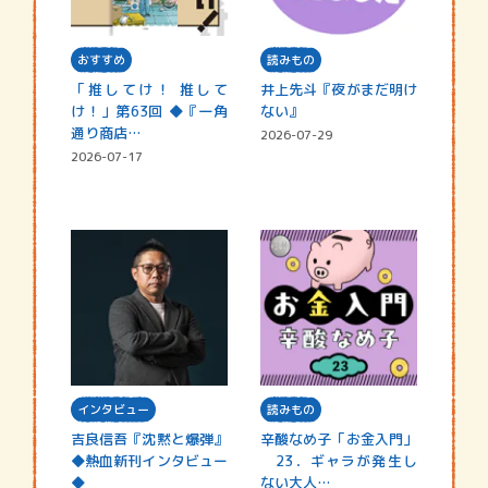
おすすめ
読みもの
「推してけ！ 推して
井上先斗『夜がまだ明け
け！」第63回 ◆『一角
ない』
通り商店…
2026-07-29
2026-07-17
インタビュー
読みもの
吉良信吾『沈黙と爆弾』
辛酸なめ子「お金入門」
◆熱血新刊インタビュー
23．ギャラが発生し
◆
ない大人…