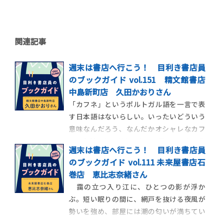
関連記事
週末は書店へ行こう！ 目利き書店員
のブックガイド vol.151 精文館書店
中島新町店 久田かおりさん
「カフネ」というポルトガル語を一言で表
す日本語はないらしい。いったいどういう
意味なんだろう、なんだかオシャレなカフ
ェの名前みたいだな、なんて思っていたら作
週末は書店へ行こう！ 目利き書店員
中に〝「愛する人の髪にそっと指を通すし
のブックガイド vol.111 未来屋書店石
ぐさ」を表す〟と書かれていた。知らない
巻店 恵比志奈緒さん
言葉なのに、すっと心にしみ込んでくる。そ
靄の立つ入り江に、ひとつの影が浮か
う、この不思議に優しい響きを持つタイト
ぶ。短い眠りの間に、網戸を抜ける夜風が
ルは思いもし
勢いを強め、部屋には潮の匂いが満ちてい