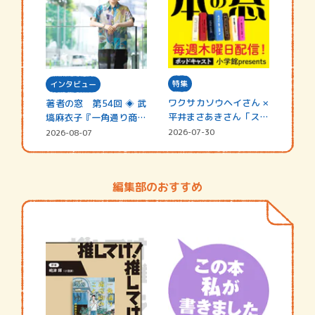
特集
インタビュー
ワクサカソウヘイさん ×
著者の窓 第54回 ◈ 武
平井まさあきさん「スペ
塙麻衣子『一角通り商店
シャ…
街の…
2026-07-30
2026-08-07
編集部のおすすめ