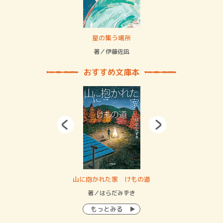
 二重拘束の…
星の集う場所
記憶
緒
著／伊藤佐凪
著／
おすすめ文庫本
・システム
山に抱かれた家 けもの道
神
イン…
著／はらだみずき
著
もっとみる