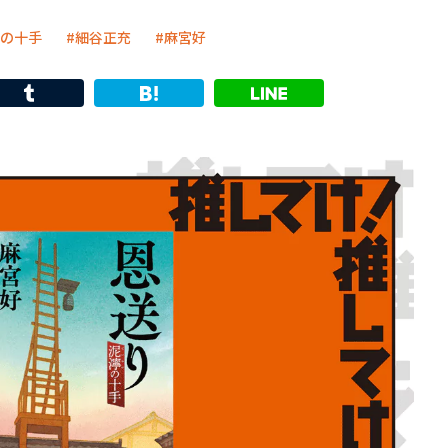
の十手
細谷正充
麻宮好