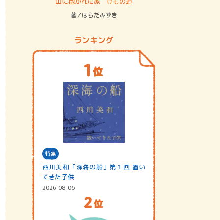
ステム
山に抱かれた家 けもの道
神無島
著／はらだみずき
著／あさ
ランキング
特集
西川美和「深海の船」第１回 置い
てきた子供
2026-08-06