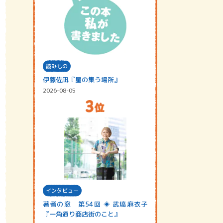
読みもの
伊藤佐凪『星の集う場所』
2026-08-05
インタビュー
著者の窓 第54回 ◈ 武塙麻衣子
『一角通り商店街のこと』