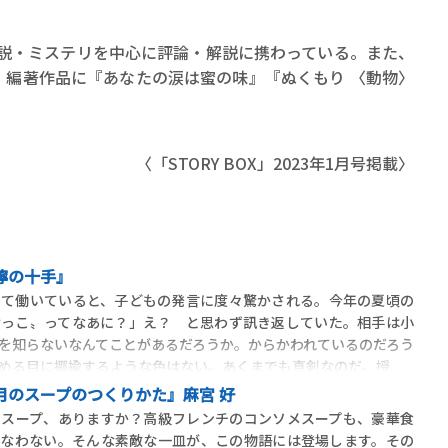
小説・ミステリを中心に評論・解説に携わっている。また、
。編著作品に『あなたの涙は蜜の味』『ぬくもり 〈動物〉
〈「STORY BOX」2023年1月号掲載〉
濘の十手』
して働いていると、子どもの発言に度々驚かされる。今年の夏頃の
けっこ〟ってなあに？」え？ と思わず訊き返していた。相手は小
を知らないなんてことがあるだろうか。からかわれているのだろう
める目に揶揄するような色はない。あくまでも真剣なのだ。授
月のスープのつくりかた』麻宮 好
スープ、ありますか？高級フレンチのコンソメスープも、豪華食
かなわない。そんな素敵な一皿が、この物語には登場します。その