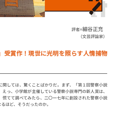
細谷正充
評者=
（文芸評論家）
賞金稼ぎスリーサム！ 二重
著／川瀬七緒
」受賞作！現世に光明を照らす人情捕物
関しては、驚くことばかりだ。まず、「第１回警察小説
。えっ、小学館が主催している警察小説専門の新人賞は、
。慌てて調べてみたら、二〇一七年に創設された警察小説
なるほど、そうだったのか。