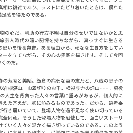
真相は複雑であり、ラストにたどり着いたときは、優れた
満足感を得たのである。
物の心だ。利助の行方不明は自分のせいではないかと思
旅芸人時代の暗い記憶を持ちながら、真っすぐに生きる
の違いを悟る亀吉。ある理由から、頑なな生き方をしてい
ターを立てながら、その心の奥底を描き出す。そして今回
いくのだ。
の芳庵と美緒。飯倉の病弱な妻の志乃と、八歳の息子の
の岩槻湛山。巾着切りのお千。検視与力の畑山……。脇役
の人生を背負った人々の言葉に重みがあるが、個人的に
与えた答えが、胸に沁みるものであった。だから、選考委
が行き届いていて、登場人物を過不足なく使い切っている
完全同意。そうした登場人物を駆使して、面白いストーリ
けていく人々を温かく描き切っているのである。このよう
賞」に応募した作者と、受賞作に決めた選考委員たちの英