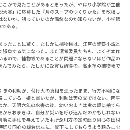
ロボット・イン・ザ・シ
こかで見たことがあると思ったが、やはり小学館が主催
著／デボラ・イン…
説大賞」に応募した『月のスープのつくりかた』を改稿し
はないか。狙っていたのか偶然なのか知らないが、小学館
家である。
ったことに驚く。たしかに捕物帳は、江戸の警察小説と
で勝負する気になった。また選考委員たちも、よくぞ本作
いるので、捕物帳であることが問題にならないほど作品の
読んでみたら、たしかに受賞も納得の、高水準の捕物帳で
きの利助が、付け火の真相を追ったまま、行方不明にな
捜している。娘と書いたが、利助は実の父ではない。丙午
のか、天明六年の水害の後、幼いおまきは実の親に捨てら
だからおまきは、自分が災いを呼び込んだのかもしれない
利助に手札を与えていた本所深川方の定町廻り同心の田村
時廻り同心の飯倉信左に、配下にしてもらうよう頼みこむ