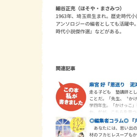
細谷正充
（ほそや・まさみつ）
1963年、埼玉県生まれ。歴史時代
アンソロジーの編者としても活躍中
時代小説傑作選』などがある。
関連記事
麻宮 好『恩送り 泥
走る子ども 塾講師と
ことだ。「先生、〝か
学四年生。「かけっこ」
か。だが、こちらを見つ
◎編集者コラム◎ 『
あなたには、思い出の
材のフカヒレスープも