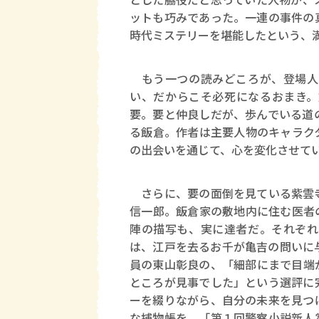
ットも巧みであった。一連の事件の
時代ミステリーを堪能したという、
もう一つの読みどころが、登場人
い、だからこそ必死になるおまき。
要。要と仲良しだが、歩んでいる道
る飯倉。作者は主要人物のキャラク
の出会いを通じて、心を変化させて
さらに、要の面倒を見ている紫雲寺
信一郎。飯倉家の敷地内に住む医者
陣の描写も、実に達者だ。それぞれ
は、江戸を去るお千が亀吉の問いに
員の東山彰良の、「細部にまで目端
ところが見事でした」という選評に
ーを綴りながら、自分の未来を見つ
な捕物帳を、「第１回警察小説新人