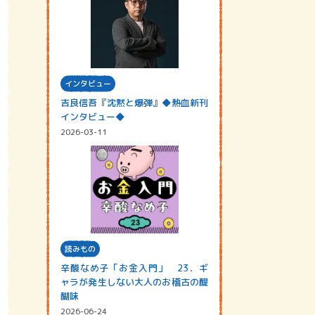
インタビュー
吉良信吾『沈黙と爆弾』◆熱血新刊
インタビュー◆
2026-03-11
読みもの
辛酸なめ子「お金入門」 23．ギ
ャラが発生しない大人のお稽古の醍
醐味
2026-06-24