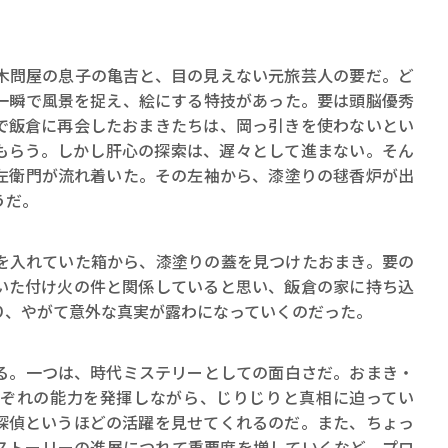
問屋の息子の亀吉と、目の見えない元旅芸人の要だ。ど
一瞬で風景を捉え、絵にする特技があった。要は頭脳優秀
で飯倉に再会したおまきたちは、岡っ引きを使わないとい
もらう。しかし肝心の探索は、遅々として進まない。そん
左衛門が流れ着いた。その左袖から、漆塗りの毬香炉が出
うだ。
入れていた箱から、漆塗りの蓋を見つけたおまき。要の
いた付け火の件と関係していると思い、飯倉の家に持ち込
り、やがて意外な真実が露わになっていくのだった。
。一つは、時代ミステリーとしての面白さだ。おまき・
ぞれの能力を発揮しながら、じりじりと真相に迫ってい
探偵というほどの活躍を見せてくれるのだ。また、ちょっ
ストーリーの進展につれて重要度を増していくなど、プロ