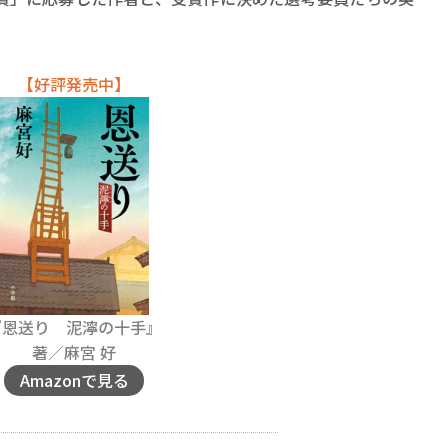
【好評発売中】
『恩送り 泥濘の十手』
著／麻宮 好
Amazonで見る