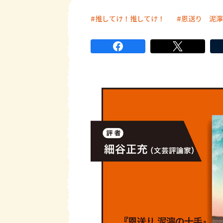
推してけ！推してけ！
恩送り 泥濘