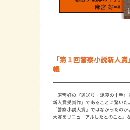
「第１回警察小説新人賞
帳
麻宮好の『恩送り 泥濘の十手』に
新人賞受賞作」であることに驚いた
「警察小説大賞」ではなかったのか
大賞をリニューアルしたとのこと。