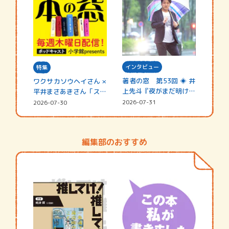
インタビュー
特集
著者の窓 第53回 ◈ 井
ワクサカソウヘイさん ×
上先斗『夜がまだ明けな
平井まさあきさん「スペ
い』
シャ…
2026-07-31
2026-07-30
編集部のおすすめ