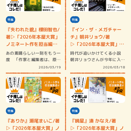
特集
特集
『失われた貌』櫻田智也/
『イン・ザ・メガチャー
著▷「2026年本屋大賞」
チ』朝井リョウ/著
ノミネート作を担当編…
▷「2026年本屋大賞」ノ
ミネ…
あの素晴らしい一刻をもう一
時代が追いかけてくる小説
度 「作家と編集者は、原稿
朝井リョウさんが今年に入っ
を挟んで…
て受けら…
2026/03/19
2026/03/18
特集
特集
『ありか』瀬尾まいこ/著
『暁星』湊 かなえ/著
▷「2026年本屋大賞」ノ
▷「2026年本屋大賞」ノ