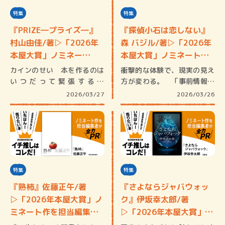
特集
特集
『PRIZE―プライズ―』
『探偵小石は恋しない』
村山由佳/著▷「2026年
森 バジル/著▷「2026年
本屋大賞」ノミネー…
本屋大賞」ノミネート…
カインのせい 本を作るのは
衝撃的な体験で、現実の見え
いつだって緊張する。
方が変わる。 「事前情報な
『PRIZE』…
しでお読…
2026/03/27
2026/03/26
特集
特集
『熟柿』佐藤正午/著
『さよならジャバウォッ
▷「2026年本屋大賞」ノ
ク』伊坂幸太郎/著
ミネート作を担当編集者
▷「2026年本屋大賞」ノ
が…
ミネ…