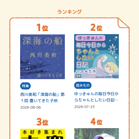
ランキング
読みもの
特集
ゆっきゅんの毎日今日か
西川美和「深海の船」第
らちゃんとしたい日記
１回 置いてきた子供
☆202…
2026-07-23
2026-08-06