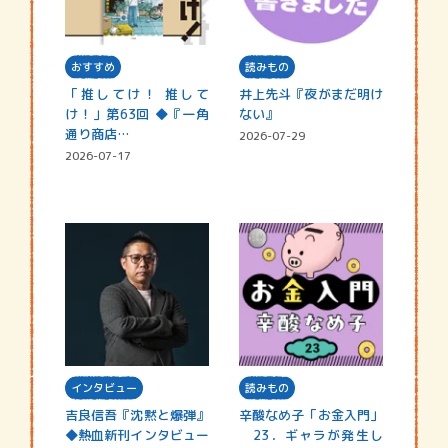
おすすめ
読みもの
「推してけ！ 推して
井上先斗『夜がまだ明け
け！」第63回 ◆『一角
ない』
通り商店…
2026-07-29
2026-07-17
インタビュー
読みもの
吉良信吾『沈黙と爆弾』
辛酸なめ子「お金入門」
◆熱血新刊インタビュー
23．ギャラが発生し