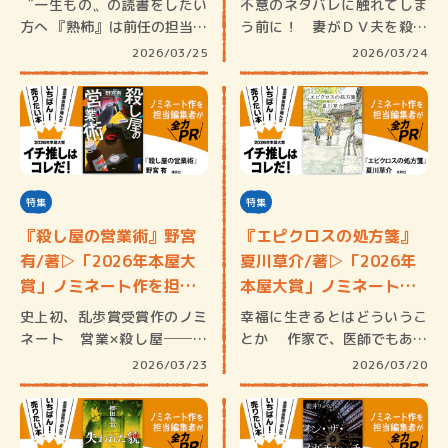
〝一生もの〟の読書をしたい
不意のネタバレに触れてしま
方へ 『熟柿』は前任の担当編
う前に！ 妻がＤＶ夫を殺し
集者た…
てしまっ…
2026/03/25
2026/03/24
特集
特集
『殺し屋の営業術』野宮
『エピクロスの処方箋』
有/著▷「2026年本屋大
夏川草介/著▷「2026年
賞」ノミネート作を担…
本屋大賞」ノミネート
作…
史上初、乱歩賞受賞作のノミ
幸福に生きるとはどういうこ
ネート 営業×殺し屋──っ
とか 作家で、医師でもある
て、そん…
夏川草…
2026/03/23
2026/03/20