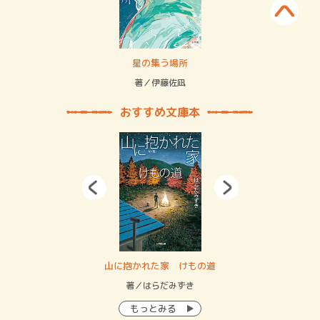
 二重拘束の…
星の集う場所
記憶
緒
著／伊藤佐凪
著／
おすすめ文庫本
・システム
山に抱かれた家 けもの道
神
イン…
著／はらだみずき
著
もっとみる