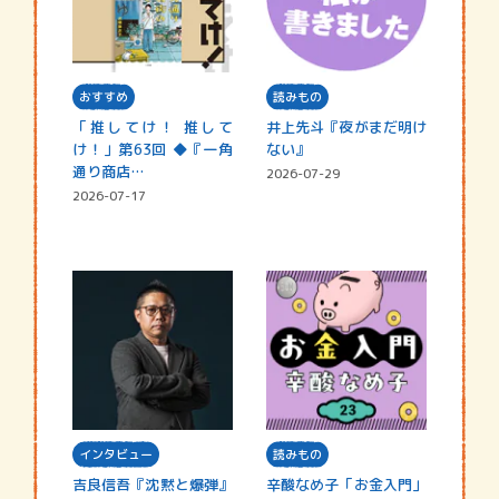
おすすめ
読みもの
「推してけ！ 推して
井上先斗『夜がまだ明け
け！」第63回 ◆『一角
ない』
通り商店…
2026-07-29
2026-07-17
インタビュー
読みもの
吉良信吾『沈黙と爆弾』
辛酸なめ子「お金入門」