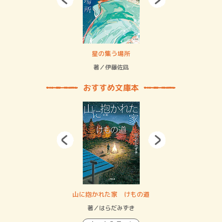
 二重拘束の…
星の集う場所
記憶
緒
著／伊藤佐凪
著／
おすすめ文庫本
・システム
山に抱かれた家 けもの道
神
イン…
著／はらだみずき
著