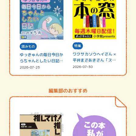
特集
読みもの
ワクサカソウヘイさん ×
ゆっきゅんの毎日今日か
平井まさあきさん「スペ
らちゃんとしたい日記
シャ…
☆202…
2026-07-30
2026-07-23
編集部のおすすめ