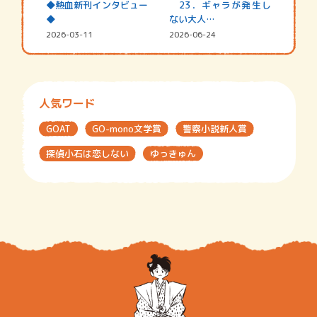
◆熱血新刊インタビュー
23．ギャラが発生し
◆
ない大人…
2026-03-11
2026-06-24
人気ワード
GOAT
GO-mono文学賞
警察小説新人賞
探偵小石は恋しない
ゆっきゅん