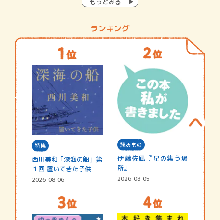
もっとみる
ランキング
読みもの
特集
伊藤佐凪『星の集う場
西川美和「深海の船」第
所』
１回 置いてきた子供
2026-08-05
2026-08-06