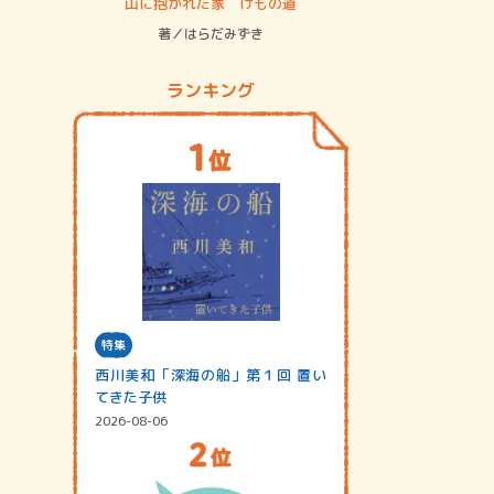
ステム
山に抱かれた家 けもの道
神無島
著／はらだみずき
著／あさ
ランキング
特集
西川美和「深海の船」第１回 置い
てきた子供
2026-08-06