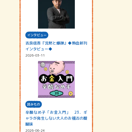
インタビュー
吉良信吾『沈黙と爆弾』◆熱血新刊
インタビュー◆
2026-03-11
読みもの
辛酸なめ子「お金入門」 23．ギ
ャラが発生しない大人のお稽古の醍
醐味
2026-06-24