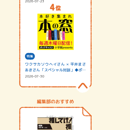
2026-07-23
特集
ワクサカソウヘイさん × 平井まさ
あきさん「スペシャル対談」◆ポッ
ドキャスト…
2026-07-30
編集部のおすすめ