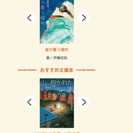
拘束の…
星の集う場所
記憶とツリ
著／伊藤佐凪
著／何 致
おすすめ文庫本