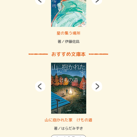
 二重拘束の…
星の集う場所
記憶
緒
著／伊藤佐凪
著／
おすすめ文庫本
・システム
山に抱かれた家 けもの道
神
イン…
著／はらだみずき
著