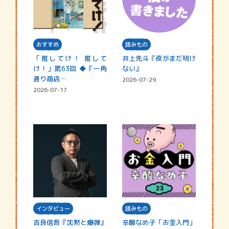
おすすめ
読みもの
「推してけ！ 推して
井上先斗『夜がまだ明け
け！」第63回 ◆『一角
ない』
通り商店…
2026-07-29
2026-07-17
インタビュー
読みもの
吉良信吾『沈黙と爆弾』
辛酸なめ子「お金入門」