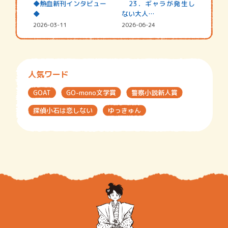
◆熱血新刊インタビュー
23．ギャラが発生し
◆
ない大人…
2026-03-11
2026-06-24
人気ワード
GOAT
GO-mono文学賞
警察小説新人賞
探偵小石は恋しない
ゆっきゅん