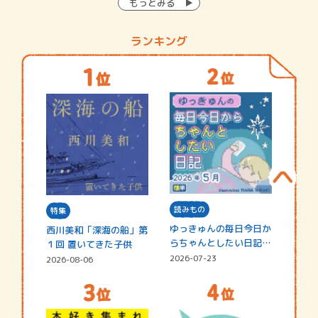
もっとみる
ランキング
読みもの
特集
ゆっきゅんの毎日今日か
西川美和「深海の船」第
らちゃんとしたい日記
１回 置いてきた子供
☆202…
2026-07-23
2026-08-06