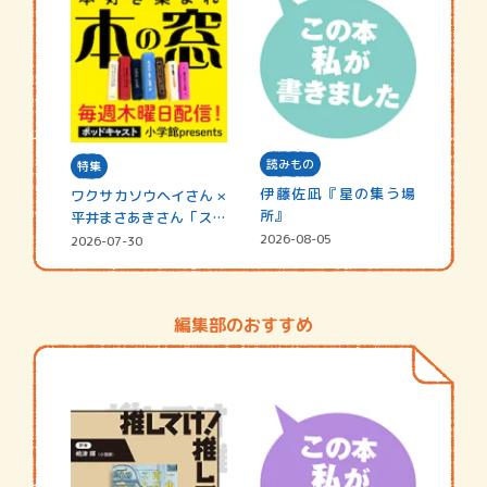
読みもの
特集
伊藤佐凪『星の集う場
ワクサカソウヘイさん ×
所』
平井まさあきさん「スペ
シャ…
2026-08-05
2026-07-30
編集部のおすすめ