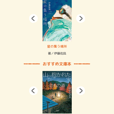
 二重拘束の…
星の集う場所
記憶
緒
著／伊藤佐凪
著／
おすすめ文庫本