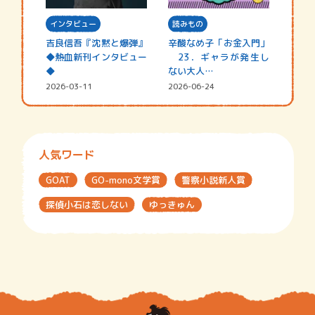
インタビュー
読みもの
吉良信吾『沈黙と爆弾』
辛酸なめ子「お金入門」
◆熱血新刊インタビュー
23．ギャラが発生し
◆
ない大人…
2026-03-11
2026-06-24
人気ワード
GOAT
GO-mono文学賞
警察小説新人賞
探偵小石は恋しない
ゆっきゅん