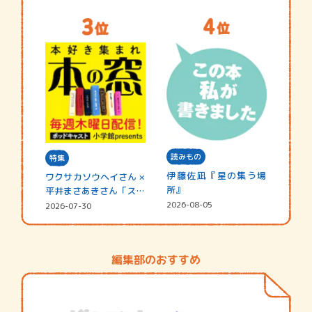
読みもの
特集
伊藤佐凪『星の集う場
ワクサカソウヘイさん ×
所』
平井まさあきさん「スペ
シャ…
2026-08-05
2026-07-30
編集部のおすすめ