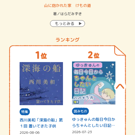
・システム
山に抱かれた家 けもの道
神
イン…
著／はらだみずき
著
もっとみる
ランキング
読みもの
特集
ゆっきゅんの毎日今日か
西川美和「深海の船」第
らちゃんとしたい日記
１回 置いてきた子供
☆202…
2026-07-23
2026-08-06