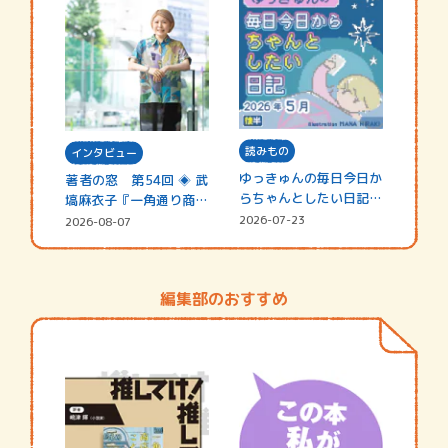
読みもの
インタビュー
ゆっきゅんの毎日今日か
著者の窓 第54回 ◈ 武
らちゃんとしたい日記
塙麻衣子『一角通り商店
☆202…
街の…
2026-07-23
2026-08-07
編集部のおすすめ