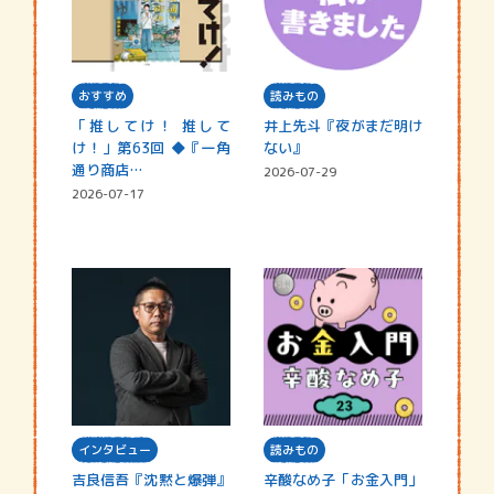
おすすめ
読みもの
「推してけ！ 推して
井上先斗『夜がまだ明け
け！」第63回 ◆『一角
ない』
通り商店…
2026-07-29
2026-07-17
インタビュー
読みもの
吉良信吾『沈黙と爆弾』
辛酸なめ子「お金入門」