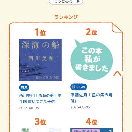
もっとみる
ランキング
読みもの
特集
伊藤佐凪『星の集う場
西川美和「深海の船」第
所』
１回 置いてきた子供
2026-08-05
2026-08-06