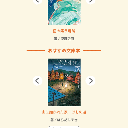
 二重拘束の…
星の集う場所
記憶
緒
著／伊藤佐凪
著／
おすすめ文庫本
・システム
山に抱かれた家 けもの道
神
イン…
著／はらだみずき
著