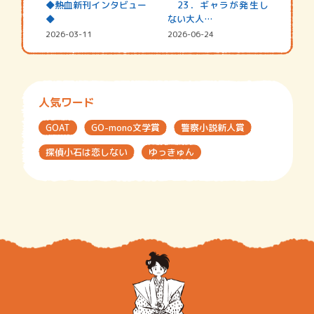
◆熱血新刊インタビュー
23．ギャラが発生し
◆
ない大人…
2026-03-11
2026-06-24
人気ワード
GOAT
GO-mono文学賞
警察小説新人賞
探偵小石は恋しない
ゆっきゅん