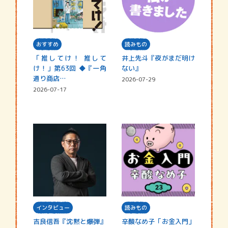
おすすめ
読みもの
「推してけ！ 推して
井上先斗『夜がまだ明け
け！」第63回 ◆『一角
ない』
通り商店…
2026-07-29
2026-07-17
インタビュー
読みもの
吉良信吾『沈黙と爆弾』
辛酸なめ子「お金入門」