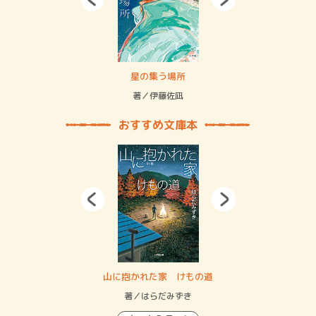
 二重拘束の…
星の集う場所
記憶
緒
著／伊藤佐凪
著／
おすすめ文庫本
・システム
山に抱かれた家 けもの道
神
イン…
著／はらだみずき
著