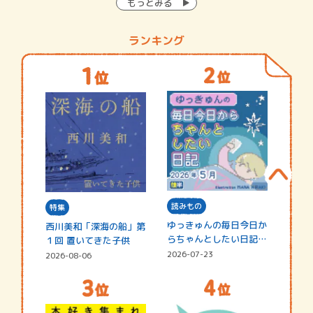
もっとみる
ランキング
読みもの
特集
ゆっきゅんの毎日今日か
西川美和「深海の船」第
らちゃんとしたい日記
１回 置いてきた子供
☆202…
2026-07-23
2026-08-06