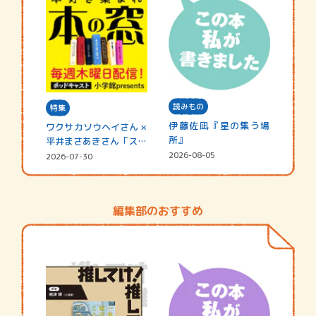
読みもの
特集
伊藤佐凪『星の集う場
ワクサカソウヘイさん ×
所』
平井まさあきさん「スペ
シャ…
2026-08-05
2026-07-30
編集部のおすすめ