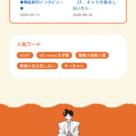
◆熱血新刊インタビュー
23．ギャラが発生し
◆
ない大人…
2026-03-11
2026-06-24
人気ワード
GOAT
GO-mono文学賞
警察小説新人賞
探偵小石は恋しない
ゆっきゅん