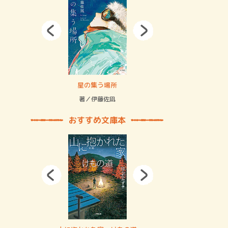
拘束の…
星の集う場所
記憶とツリ
著／伊藤佐凪
著／何 致
おすすめ文庫本