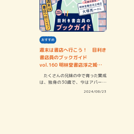
おすすめ
週末は書店へ行こう！ 目利き
書店員のブックガイド
vol.160 明林堂書店浮之城店
大塚亮一さん
たくさんの兄妹の中で育った實成
は、独身の30歳で、今はアパート
で一人暮らし…
2024/08/23