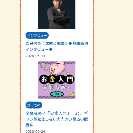
インタビュー
吉良信吾『沈黙と爆弾』◆熱血新刊
インタビュー◆
2026-03-11
読みもの
辛酸なめ子「お金入門」 23．ギ
ャラが発生しない大人のお稽古の醍
醐味
2026-06-24