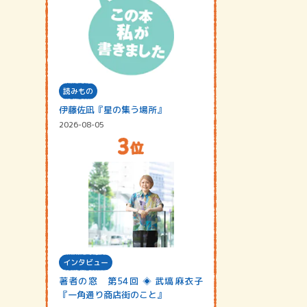
読みもの
伊藤佐凪『星の集う場所』
2026-08-05
インタビュー
著者の窓 第54回 ◈ 武塙麻衣子
『一角通り商店街のこと』