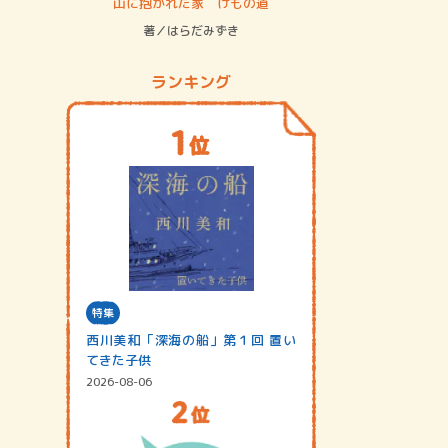
ステム
山に抱かれた家 けもの道
神無島
著／はらだみずき
著／あさ
ランキング
特集
西川美和「深海の船」第１回 置い
てきた子供
2026-08-06