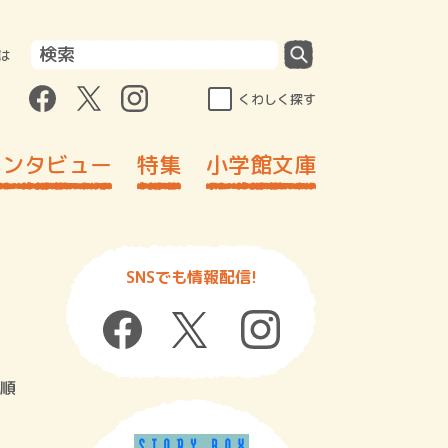
は
くわしく探す
インタビュー
特集
小学館文庫
SNSでも情報配信!
順