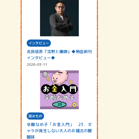
インタビュー
吉良信吾『沈黙と爆弾』◆熱血新刊
インタビュー◆
2026-03-11
読みもの
辛酸なめ子「お金入門」 23．ギ
ャラが発生しない大人のお稽古の醍
醐味