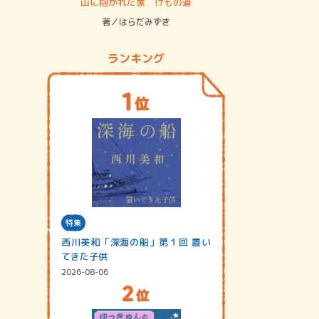
ステム
山に抱かれた家 けもの道
神無島
著／はらだみずき
著／あさ
ランキング
特集
西川美和「深海の船」第１回 置い
てきた子供
2026-08-06