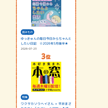
読みもの
ゆっきゅんの毎日今日からちゃんと
したい日記 ☆2026年5月後半★
2026-07-23
特集
ワクサカソウヘイさん × 平井まさ