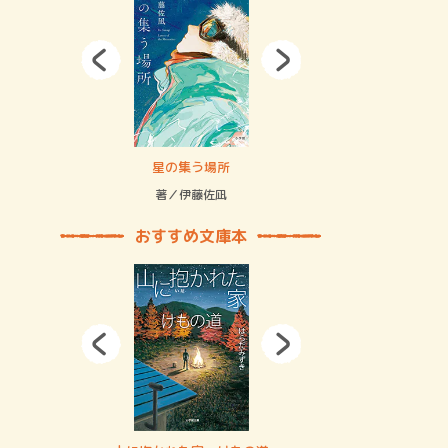
拘束の…
星の集う場所
記憶とツリ
著／伊藤佐凪
著／何 致
おすすめ文庫本