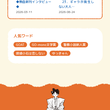
◆熱血新刊インタビュー
23．ギャラが発生し
◆
ない大人…
2026-03-11
2026-06-24
人気ワード
GOAT
GO-mono文学賞
警察小説新人賞
探偵小石は恋しない
ゆっきゅん