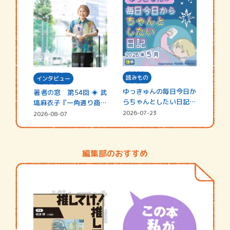
読みもの
インタビュー
ゆっきゅんの毎日今日か
著者の窓 第54回 ◈ 武
らちゃんとしたい日記
塙麻衣子『一角通り商店
☆202…
街の…
2026-07-23
2026-08-07
編集部のおすすめ