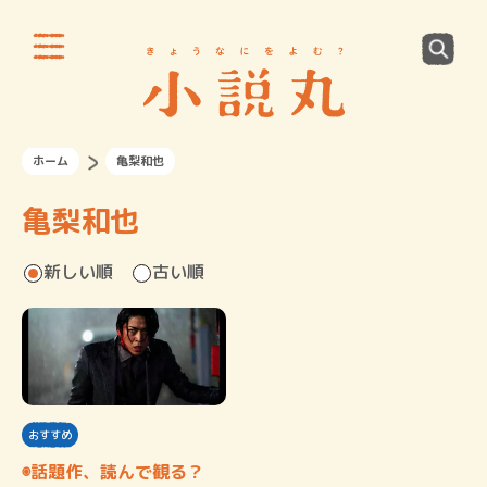
ホーム
亀梨和也
亀梨和也
新しい順
古い順
おすすめ
◉話題作、読んで観る？