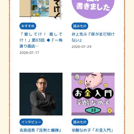
おすすめ
読みもの
「推してけ！ 推して
井上先斗『夜がまだ明け
け！」第63回 ◆『一角
ない』
通り商店…
2026-07-29
2026-07-17
インタビュー
読みもの
吉良信吾『沈黙と爆弾』
辛酸なめ子「お金入門」