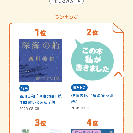
もっとみる
ランキング
読みもの
特集
伊藤佐凪『星の集う場
西川美和「深海の船」第
所』
１回 置いてきた子供
2026-08-05
2026-08-06