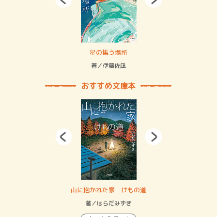
 二重拘束の…
星の集う場所
記憶
緒
著／伊藤佐凪
著／
おすすめ文庫本
・システム
山に抱かれた家 けもの道
神
イン…
著／はらだみずき
著