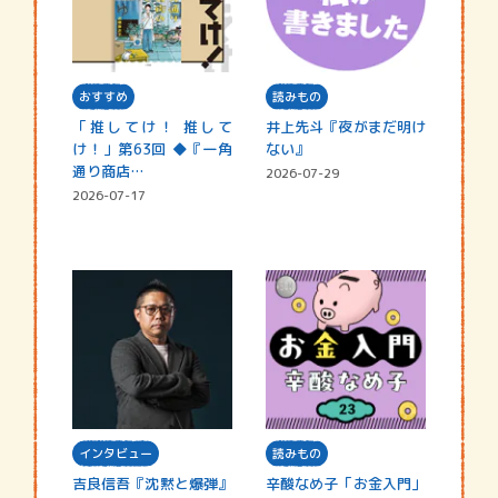
おすすめ
読みもの
「推してけ！ 推して
井上先斗『夜がまだ明け
け！」第63回 ◆『一角
ない』
通り商店…
2026-07-29
2026-07-17
インタビュー
読みもの
吉良信吾『沈黙と爆弾』
辛酸なめ子「お金入門」