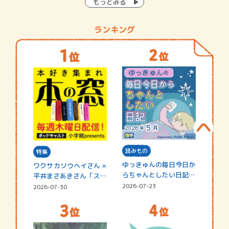
もっとみる
ランキング
読みもの
特集
ゆっきゅんの毎日今日か
ワクサカソウヘイさん ×
らちゃんとしたい日記
平井まさあきさん「スペ
☆202…
シャ…
2026-07-23
2026-07-30