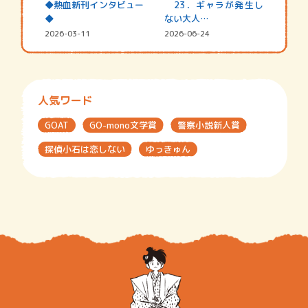
◆熱血新刊インタビュー
23．ギャラが発生し
◆
ない大人…
2026-03-11
2026-06-24
人気ワード
GOAT
GO-mono文学賞
警察小説新人賞
探偵小石は恋しない
ゆっきゅん