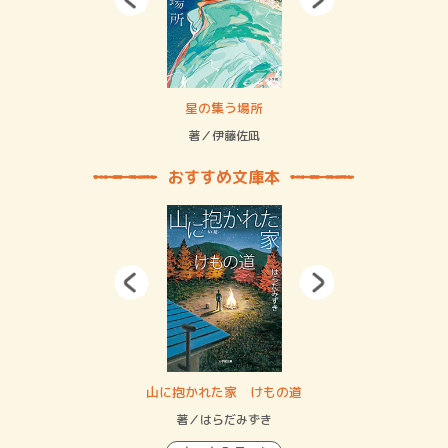
 二重拘束の…
星の集う場所
記憶
緒
著／伊藤佐凪
著／
おすすめ文庫本
・システム
山に抱かれた家 けもの道
神
イン…
著／はらだみずき
著